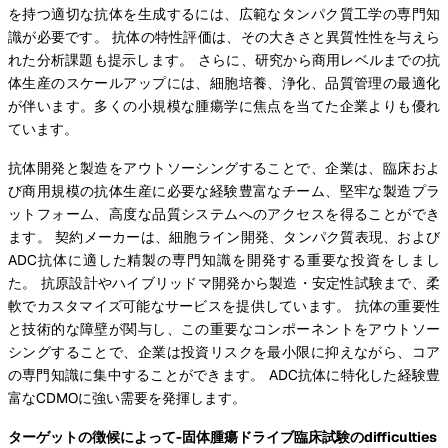
を持つ適切な抗体を生成するには、広範なタンパク質工学の専門知
識が必要です。 抗体の特性評価は、その大きさと異質性性を与えら
れた分析課題も提示します。 さらに、研究から商用レベルまでの抗
体生産のスケールアップには、細胞培養、浄化、品質管理の最適化
が伴います。多くの小規模な腫瘍学に焦点を当てた企業よりも優れ
ています。
抗体開発と製造をアウトソーシングすることで、企業は、臨床およ
び商用規模の抗体生産に必要な経験豊富なチーム、堅牢な製造プラ
ットフォーム、高度な品質システムへのアクセスを得ることができ
ます。 契約メーカーは、細胞ライン開発、タンパク質表現、および
ADC抗体に適した精製の専門知識を開発する重要な投資をしまし
た。 抗原設計やハイブリッドマ開発から製造・安定性試験まで、柔
軟でカスタマイズ可能なサービスを提供しています。 抗体の重要性
と技術的な障壁が関与し、この重要なコンポーネントをアウトソー
シングすることで、企業は投資リスクを最小限に抑えながら、コア
の専門知識に集中することができます。 ADC抗体に特化した経験豊
富なCDMOに強い需要を発揮します。
ターゲットの徴候によって-固体腫瘍ドライブ臨床試験のdifficulties