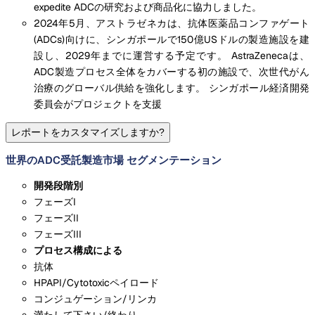
expedite ADCの研究および商品化に協力しました。
2024年5月、アストラゼネカは、抗体医薬品コンファゲート
(ADCs)向けに、シンガポールで150億USドルの製造施設を建
設し、2029年までに運営する予定です。 AstraZenecaは、
ADC製造プロセス全体をカバーする初の施設で、次世代がん
治療のグローバル供給を強化します。 シンガポール経済開発
委員会がプロジェクトを支援
レポートをカスタマイズしますか?
世界のADC受託製造市場 セグメンテーション
開発段階別
フェーズI
フェーズII
フェーズIII
プロセス構成による
抗体
HPAPI/Cytotoxicペイロード
コンジュゲーション/リンカ
満たして下さい/終わり