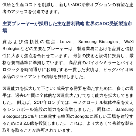
供給と生産コストを削減し、新しいADC治療オプションの有望な患
者のアクセスを促進できます。
主要プレーヤーが採用した主な勝利戦略 世界のADC受託製造市
場
質および信頼性の焦点: Lonza、Samsung BioLogics、WuXi
Biologicsなどの主要なプレーヤーは、製造業務における品質と信頼
性に大きく焦点を合わせています。 最新の技術と設備に投資し、厳
格な規制基準に準拠しています。 高品質のバイオシミラーとバイオ
ロジックを時間通りにお届けする一貫した実績は、ビッグバイオ医
薬品のクライアントの信頼を獲得しました。
製造能力を拡大して下さい: 成長する需要を満たすために、多くの選
手は、過去5年間に全体的な製造能力だけでなく能力を拡大してきま
した。 例えば、2017年ロンザでは、モノクローナル抗体生産を支え
るシンガポール施設の能力を2倍増しました。 同様に、Samsung
Biologicsは2018年に稼働する韓国のSongdoに新しい工場を建設す
るために$ 2.5億を投資しました。 これは、より大きくて複雑な製造
取引を取ることが許可されています。