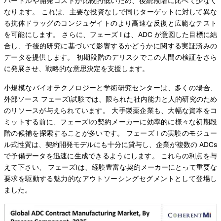
ハードルや開発コストが比較的低いため、後続段階に比べて少なく
なります。 これは、主要な投資なしで同じターゲットに対して異な
る抗体ドラッグのコンジュゲイトのより高速な反復と広範なテスト
を可能にします。 さらに、フェーズ I は、ADC が意図した目標に結
合し、予後的研究に基づいて影響するかどうかに関する実証済みの
データを提供します。 初期段階のデリスクでこの人間の検証をさら
に発展させ、戦略的な意思決定を支援します。
小規模なバイオテクノロジーと学術研究センターは、多くの場合、
外部ソース フェーズI試験では、限られた社内能力と人的研究のため
のリソースが与えられています。 大手製薬企業も、大幅な資本をコ
ミットする前に、フェーズIの契約メーカーに効率的に様々な初期段
階の候補を探索することが多いです。 フェーズ I の実験のモジュー
ル式性質は、契約開発モデルにも十分に貸与し、企業が複数の ADCs
で予備データを迅速に生成できるようにします。 これらの利点を与
えて下さい、 フェーズIは、経験豊富な契約メーカーにとって重要な
要求を駆動する魅力的なアウトソーシングセグメントとして登場し
ました。