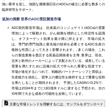
強い要求を促し、強固な腫瘍適応症のADCsの確立に必要な数多くの
臨床研究をサポート。
追加の洞察 世界のADC受託製造市場
ADC契約製造市場は、抗体薬のコンジュゲイト(ADCs)の需要
増加によって駆動され、がん細胞を標的とした特定性を認識
し、オフターゲット効果を最小限に抑えます。 市場の拡大
は、専門的専門知識と最先端の技術を必要とするADC生産の
複雑な性質によって大きく影響されます。, 多くの場合、これ
らの製造業務を委託する医薬品開発者を主導. 業界は、現在、
北米と欧州のメーカーによって支配されている、成長している
需要を満たすために設備の拡大で作られた重要な投資です。
市場が進化するにつれて、戦略的パートナーシップと買収は、
生産能力を強化し、競争上の優位性を維持する上で重要な役割
を果たしることが期待されます。 予測したCAGRの13.2%で、
市場は2024年までに1,83億米ドルに達すると予想され、次の
10年間で大きな成長の可能性を反映しています。
主要な市場トレンドを理解するには、サンプルをダウンロード