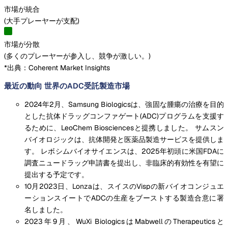
市場が統合
(
大手プレーヤーが支配
)
市場が分散
(
多くのプレーヤーが参入し、競争が激しい。
)
*出典：Coherent Market Insights
最近の動向 世界のADC受託製造市場
2024年2月、Samsung Biologicsは、強固な腫瘍の治療を目的
とした抗体ドラッグコンファゲート(ADC)プログラムを支援す
るために、LeoChem Biosciencesと提携しました。 サムスン
バイオロジックは、抗体開発と医薬品製造サービスを提供しま
す。 レボシムバイオサイエンスは、2025年初頭に米国FDAに
調査ニュードラッグ申請書を提出し、非臨床的有効性を有望に
提出する予定です。
10月2023日、Lonzaは、スイスのVispの新バイオコンジュエ
ーションスイートでADCの生産をブーストする製造合意に署
名しました。
2023年9月、WuXi BiologicsはMabwellのTherapeuticsと