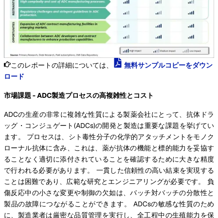
このレポートの詳細については、
無料サンプルコピーをダウン
ロード
市場課題 - ADC製造プロセスの高複雑性とコスト
ADCの生産の非常に複雑な性質による製薬会社にとって、抗体ドラ
ッグ・コンジュゲート(ADCs)の開発と製造は重要な課題を挙げてい
ます。 プロセスは、シト毒性分子の化学的アタッチメントをモノク
ローナル抗体に含み、これは、薬が抗体の機能と標的能力を妥協す
ることなく適切に添付されていることを確認するために大きな精度
で行われる必要があります。 一貫した信頼性の高い結束を実現する
ことは困難であり、広範な研究とエンジニアリングが必要です。 負
傷反応中の小さな変更や制御の欠如は、バッチ対バッチの分散性と
製品の故障につながることができます。 ADCsの敏感な性質のため
に、製造業者は厳密な品質管理を実行し、全工程中の生殖能力を保