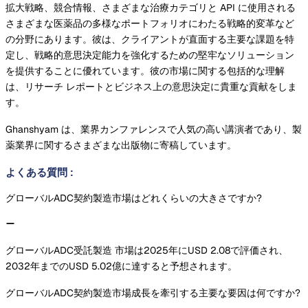
拡大戦略、競合情報、さまざまな治療カテゴリと API に使用される
さまざまな医薬品の多様なポートフォリオにわたる戦略的変革など
の分野にあります。彼は、クライアントが直面する主要な課題を特
定し、戦略的意思決定能力を強化するための堅牢なソリューション
を提供することに優れています。彼の市場に関する包括的な理解
は、リサーチ レポートとビジネス上の意思決定に貴重な貢献をしま
す。
Ghanshyam は、業界カンファレンスで人気の高い講演者であり、製
薬業界に関するさまざまな出版物に寄稿しています。
よくある質問
:
グローバルADC契約製造市場はどれくらいの大きさですか?
グローバルADC受託製造 市場は2025年にUSD 2.08で評価され、
2032年までのUSD 5.02億に達すると予想されます。
グローバルADC契約製造市場成長を牽引する主要な要因は何ですか?