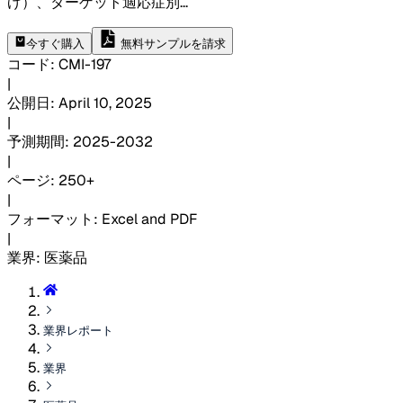
げ）、ターゲット適応症別
...
今すぐ購入
無料サンプルを請求
コード
:
CMI-
197
|
公開日
:
April 10, 2025
|
予測期間
:
2025-2032
|
ページ
:
250+
|
フォーマット
:
Excel and PDF
|
業界
:
医薬品
業界レポート
業界