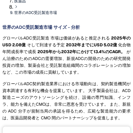
医薬品
世界のADC受託製造市場
世界のADC受託製造市場 サイズ - 分析
グローバルADC受託製造 市場は価値があると推定される
2025年の
USD 2.08億
そして到達する予定
2032年までにUSD 5.02億
化合物
年間成長率で成長
2025年から2032年にかけて13.4%のCAGR。
が
ん治療のためのADCの需要増加、新規ADCの開発のための研究開発
投資の増加、製薬会社と受託製造組織間のコラボレーションの増加
など、この市場の成長に貢献しています。
グローバルADC契約製造業界における市場動向は、契約製造機関が
資本調達する有利な機会を提案しています。 大手製薬会社は、ACD
製造ニーズのアウトソーシングを続け、設備の専門知識、インフ
ラ、能力を備えたCMOは、非常に恩恵を受けています。 また、新規
の ADC 分子が規制当局の承認を得るため、広範な製造能力の要求
は、医薬品開発者と CMO 間のパートナーシップを促進します。