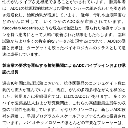
性のがんタイプさえ根絶できることが示されています。 腫瘍学者
は、ADCsの抗原標的抗体および薬物リンカーの組み合わせを引き続
き最適化し、治療効果が増加しています。 近年、母乳や血液障害な
どのがんに対して、いくつかのADC薬が市販されています。
KadcylaやAdcetrisのような現在の治療法は、限られた治療オプショ
ンを持つ患者にとって大幅に改善された結果をもたらします。 臨床
試験からより多くの肯定的なデータが出現するにつれて、ADCsの受
諾と要求は、ターゲットを絞ったバイオロジカルのクラスとして急
速に成長しています。
製造業の要求を運転する規制機関によるADCパイプラインおよび承
認の成長
過去10年間に臨床試験において、抗体医薬品のコンジュゲイト数に
劇的な拡大が進んでいます。 現在、がんの多種多様ながんを標的と
した、後期または登録研究では、ほぼ50ADCsがあります。 多くの
バイオ医薬品法人および研究機関は、これらの高値腫瘍生態学の収
益の可能性を認識しています。 かなりのリソースは、新しいADC候
補を調達し、早期プログラムをスケールアップするために投資され
ています。 バイオテクノロジーのほとんどの主要なプレーヤーは、