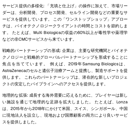
サービス提供の多様化: 「充填と仕上げ」の操作に加えて、市場リー
ダーは、分析開発、プロセス開発、セルライン開発などの重要なサ
ービスを提供しています。 この「ワンストップショップ」アプロー
チは、バイオテクノロジークライアントの時間とコストを節約しま
す。 たとえば、WuXi Biologicsの収益の60%以上が毒性学や薬理学
などの非CMCサービスから来ています。
戦略的パートナーシップの形成: 企業は、主要な研究機関とバイオテ
クノロジーと戦略的グローバルパートナーシップを形成することに
焦点を当てています。 例えば、2019年Samsung Biologicsは、
AstraZenecaのセルと遺伝子治療アームと提携し、製造サポートを提
供します。 これらのパートナーシップは、潜在的な新しいプロジェ
クトの安定したパイプラインへのアクセスを提供します。
地理的な拡張: 成長する海外需要に応えるために、プレイヤーは新し
い施設を通じて地理的な足跡を拡大しました。 たとえば、Lonza
は、2015年から2018年にかけて米国、スイス、シンガポール、中国
に現地法人を設立し、現地および国際顧客の両方により良いサービ
スを提供しました。