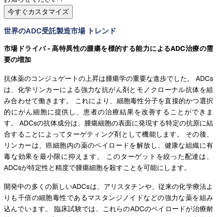
今すぐカスタマイズ
世界のADC受託製造市場 トレンド
市場ドライバ - 高特異性の腫瘍を標的する能力によるADC治療の需
要の増加
抗体薬のコンジュゲートの上昇は腫瘍学の重要な進歩でした。 ADCs
は、化学リンカーによる強力な抗がん剤とモノクローナル抗体を組
み合わせて働きます。 これにより、細胞毒性分子を直接的かつ選択
的にがん細胞に提供し、患者の治療結果を改善することができま
す。 ADCsの抗体成分は、腫瘍細胞の表面に発現する特定の抗原に結
合することによってターゲティング剤として機能します。 その後、
リンカーは、癌細胞内の薬のペイロードを解放し、健康な組織に有
毒な効果を最小限に抑えます。 このターゲットを絞った配達は、
ADCsが特定性と精度で腫瘍細胞を殺すことを可能にします。
開発中の多くの新しいADCsは、アリスタチンや、従来の化学療法よ
りも千倍の細胞毒性であるマスタンジノイドなどの強力な薬を組み
込んでいます。 臨床試験では、これらのADCのペイロードが治療耐