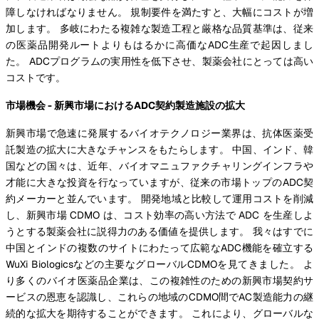
障しなければなりません。 規制要件を満たすと、大幅にコストが増
加します。 多岐にわたる複雑な製造工程と厳格な品質基準は、従来
の医薬品開発ルートよりもはるかに高価なADC生産で起因しまし
た。 ADCプログラムの実用性を低下させ、製薬会社にとっては高い
コストです。
市場機会 - 新興市場におけるADC契約製造施設の拡大
新興市場で急速に発展するバイオテクノロジー業界は、抗体医薬受
託製造の拡大に大きなチャンスをもたらします。 中国、インド、韓
国などの国々は、近年、バイオマニュファクチャリングインフラや
才能に大きな投資を行なっていますが、従来の市場トップのADC契
約メーカーと並んでいます。 開発地域と比較して運用コストを削減
し、新興市場 CDMO は、コスト効率の高い方法で ADC を生産しよ
うとする製薬会社に説得力のある価値を提供します。 我々はすでに
中国とインドの複数のサイトにわたって広範なADC機能を確立する
WuXi Biologicsなどの主要なグローバルCDMOを見てきました。 よ
り多くのバイオ医薬品企業は、この複雑性のための新興市場契約サ
ービスの恩恵を認識し、これらの地域のCDMO間でAC製造能力の継
続的な拡大を期待することができます。 これにより、グローバルな