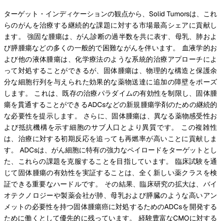
ターゲット・インディケーションの観点から、Solid Tumorsは、これ
らのがんを治療する継続的な課題に対する市場最高シェアに貢献し
ます。 強固な腫瘍は、がん診断の過半数を共に表す、母乳、肺およ
び膵腫瘍などの多くの一般的で困難ながんを伴います。 血液学的お
よび他の液体腫瘍は、化学療法のような系統的治療アプローチによ
って対処することができるが、固体腫瘍は、物理的な構造と保護余
分な細胞行列を与えられた効果的な薬物送達に追加の障壁をポーズ
します。 これは、既存の治療パラダイムの有効性を制限し、固体腫
瘍を貫通することができるADCsなどの新規腫瘍学剤のための継続的
な必要性を提示します。 さらに、固体腫瘍は、異なる薬物感受性お
よび抵抗機構を示す細胞のサブ人口とより異質です。 この複雑性
は、治療に対する初期反応を追っても再燃率が高いことに貢献しま
す。 ADCsは、がん細胞に特有の強力なペイロードをターゲットとし
た、これらの課題を克服することを目指しています。 臨床試験を通
じて固体腫瘍の有効性を実証することは、全く新しい薬クラスを検
証できる重要なハードルです。 その結果、臨床研究の拡大は、バイ
オテクノロジーや製薬会社が肺、母乳および膵臓のような高いアン
メットの必要性を持つ固体腫瘍癌に対処するためのADCsを開発する
ために働くとして優先的に残っています。 経験豊富なCMOに対する