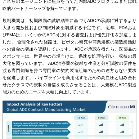
これらのエージェントに焦点を当てた内部ADCプログラムまたは戦
略的パートナーシップを持っています。
規制機関は、初期段階の試験結果に基づくADCの承認に対するより
大きな開放性および制限対象を削減する予定です。 近年、FDAおよ
びEMAは、いくつかのADCsに対する審査および優先評価を加速しま
した。 合理化された経路は、ピボタル研究や商業規模の製造業活動
への資金の増加を奨励しています。 ADCが承認を得たら、医薬品の
スポンサーは、世界中の市場向けに、迅速な処理を行い、収益の最
大化を図っています。 ADC治療薬の複雑な生産と分析試験の要件を
渡る専門知識を持つ専門家の契約製造組織のための途方もない要求
を促進します。 パイプラインを商用化するための高血圧と組み合わ
せたクラスでの規制の自信を成長させることは、大規模なADC製造
能力のためのニーズを大幅に向上しています。