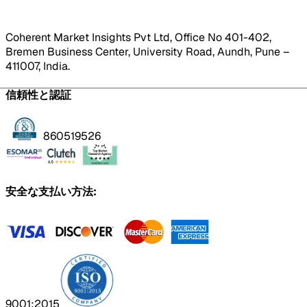
Coherent Market Insights Pvt Ltd, Office No 401-402,
Bremen Business Center, University Road, Aundh, Pune –
411007, India.
信頼性と認証
860519526
安全な支払い方法:
9001:2015