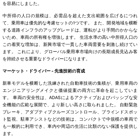
を容易にしました。
中所得の人口の規模は、必需品を超えた支出範囲を広げるにつれ
て、乗用車は優先的な考慮セットの1つです。 また、開発地域を横断
する道路インフラのアップグレードは、運転がより手間のかからな
いため、車両の所有権を増強します。 生活水準の高い中所得人口の
この着実な増加は、新興市場で一貫した車両需要を刺激し続けてい
ます。 これにより、グローバル乗用車市場向けの長期成長見込み客
を持続させる重要なドライバーになります。
マーケット・ドライバー - 先進技術の育成
新車モデルを横断した洗練された自動車技術の集積が、乗用車両の
エンジニアリングメイクと価値提案の両方に革命を起こしていま
す。 車両の安全性は、ADASによるアクティブおよびパッシブな安
全機能の広範な展開で、より新しい高さに取られました。 自動緊急
ブレーキ、アダプティブクルーズコントロール、ブラインドスポッ
ト監視、駐車アシストなどの技術は、コンパクトで中規模の車両で
も一般的に利用でき、車内や周辺の生活に比類のない保護を提供し
ます。