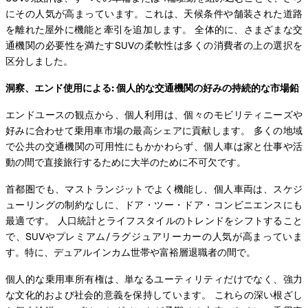
にその人気が高まっています。これは、天候条件や舗装された道路
を離れた屋外に機能と牽引を追加します。 全体的に、さまざまな交
通機関の必要性を満たすSUVの柔軟性は多くの消費者の上の選択を
区分しました。
洞察、エンド使用による: 個人的な交通機関の好みの持続的な市場鉛
エンドユースの観点から、個人利用は、個々のモビリティニーズや
好みに合わせて乗用車市場の最高シェアに貢献します。 多くの地域
で公共の交通機関の可用性にもかかわらず、個人車は家と仕事や活
動の間で直接旅行するために大半のために不可欠です。
首都圏でも、マストランジットでよく機能し、個人車両は、スケジ
ューリングの制約なしに、ドア・ツー・ドア・コンビニエンスにも
最適です。 人口統計とライフスタイルのトレンドをシフトすること
で、SUVやプレミアム/ラグジュアリーカーの人気が高まっていま
す。特に、デュアルインカム世帯や富裕層退職者の間で。
個人的な乗用車所有権は、単なるユーティリティだけでなく、強力
な文化的および社会的意義を保持しています。 これらの深い根ざし