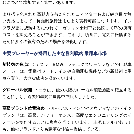
むにつれて増加する可能性があります。
より標準化された高動力を与えられたコネクターおよび継ぎ目が無
い支払によって、長距離旅行はまたより実行可能になります。 イン
フラが更に成熟するにつれて、ガソリン乗用車と比較してEVの所有
コストを抑えることができます。 これは、順番に、電気に転換する
ために多くの顧客のための場合を強化します。
主要プレーヤーが採用した主な勝利戦略 乗用車市場
新技術の焦点
: : : テスラ、BMW、フォルクスワーゲンなどの自動車
メーカーは、電動パワートレインや自動運転機能などの新技術に重
点を置き、大きな成功を収めています。
グローバル展開
: トヨタは、他の大陸のローカル製造施設を確立する
ことにより、過去10年間に世界中で拡大しました。
高級ブランド位置決め
: メルセデス・ベンツやアウディなどのドイツ
ブランドは、高級、パフォーマンス、高度なエンジニアリングのイ
メージを制作することに焦点を当てています。 主流モデルであって
も、他のブランドよりも豪華な体験を提供している。