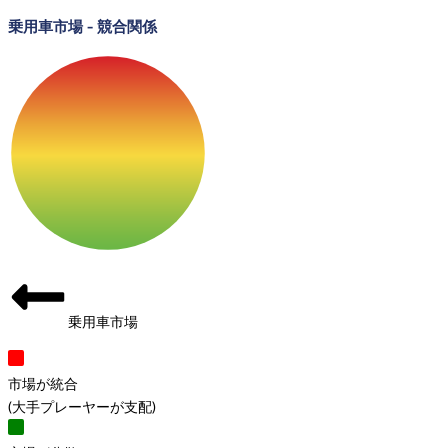
乗用車市場
-
競合関係
乗用車市場
市場が統合
(
大手プレーヤーが支配
)