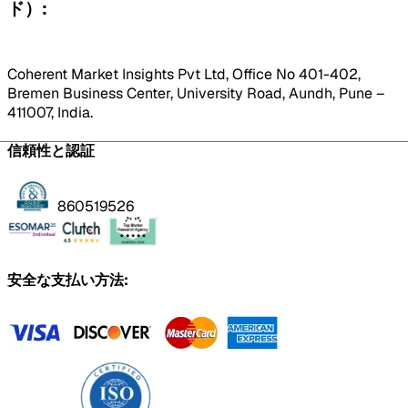
ド）:
Coherent Market Insights Pvt Ltd, Office No 401-402,
Bremen Business Center, University Road, Aundh, Pune –
411007, India.
信頼性と認証
860519526
安全な支払い方法: