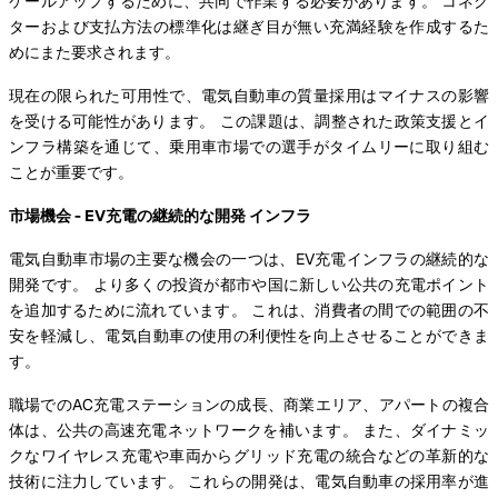
ケールアップするために、共同で作業する必要があります。 コネク
ターおよび支払方法の標準化は継ぎ目が無い充満経験を作成するた
めにまた要求されます。
現在の限られた可用性で、電気自動車の質量採用はマイナスの影響
を受ける可能性があります。 この課題は、調整された政策支援とイ
ンフラ構築を通じて、乗用車市場での選手がタイムリーに取り組む
ことが重要です。
市場機会 - EV充電の継続的な開発 インフラ
電気自動車市場の主要な機会の一つは、EV充電インフラの継続的な
開発です。 より多くの投資が都市や国に新しい公共の充電ポイント
を追加するために流れています。 これは、消費者の間での範囲の不
安を軽減し、電気自動車の使用の利便性を向上させることができま
す。
職場でのAC充電ステーションの成長、商業エリア、アパートの複合
体は、公共の高速充電ネットワークを補います。 また、ダイナミッ
クなワイヤレス充電や車両からグリッド充電の統合などの革新的な
技術に注力しています。 これらの開発は、電気自動車の採用率が進