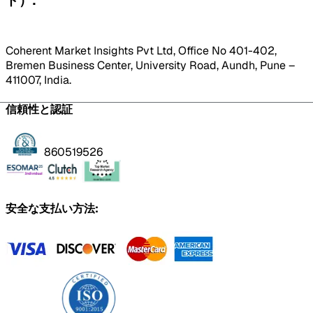
ド）:
Coherent Market Insights Pvt Ltd, Office No 401-402,
Bremen Business Center, University Road, Aundh, Pune –
411007, India.
信頼性と認証
860519526
安全な支払い方法: