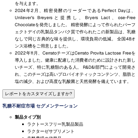
を与えます。
2024年2月、精密発酵のリーダーであるPerfect Dayは、
Unilever's Breyersと提携し、Bryers Lact、ose-Free
Chocolateを発売しました。 精密発酵によって作られたパーフ
ェクトデイの乳製品タンパク質で作られたこの新製品は、乳糖
なしで同じ古典的な味を提供し、環境負荷の低減。 全国48オ
ンス浴槽をご用意しました。
2022年11月、CerratoチーズはCerrato Provita Lactose Freeを
導入しました。健康に配慮した消費者のために設計された新し
いチーズ、特に乳糖類のある人。 R&D&I部門によって開発さ
れ、このチーズは高いプロバイオティックコンテンツ、脂肪と
塩の減少、および高度な乳酸菌と天然発酵を備えています。
レポートをカスタマイズしますか?
乳糖不耐症市場 セグメンテーション
製品タイプ別
ラクトースフリー乳製品製品
ラクターゼサプリメント