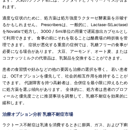
れます。
適度な症状のために、処方薬は処方強度ラクターゼ酵素薬を示唆す
るかもしれません。 Prescribersは、一般的に、Lactase-S(Lactase)
をNovatisで処方し、3000 / 5ml単位の用量で遅延放出カプセルとし
て利用できます。 食事の前にそれを取ることは酪農場の時折衝を管
理できます。 症状が悪化する重度の症例では、乳糖フリーの食事が
必要になる場合があります。 大豆、アーモンド、オート麦、または
ココナッツミルクの代替品は、乳製品を交換することができます。
患者の食習慣や好みなどの他の要因も治療の選択を導く。 若い患者
は、OCTオプションを優先して、社会的相互作用を維持することが
できます。 代謝障害を持つ高齢者は、合併症を最小限に抑えるため
に処方薬を選ぶ傾向があります。 全体的に、処方者は患者のプロフ
ィールと優先度ごとに推奨事項を調整して、乳糖不耐症を効果的に
緩和します。
治療オプション分析 乳糖不耐症市場
ラクトース不耐症は乳液を消費するときに膨満、ガス、および下痢