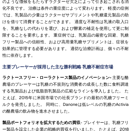
のような徴候をもたらすラクターゼ欠乏によって引き起こされる消
化不良です。 治療は条件の重症度によって変わります。 軽度の症例
では、乳製品の少量はラクターゼサプリメントや乳糖還元製品の助
けを借りて消費することができます。 適度な不耐性は乳液の取入口
を、乳糖なしの代わりを選び、および酵素の補足を使用して更に制
限することを要求します。 重症例では、乳製品の厳密な回避、乳糖
フリー製品への信頼性、および高用量乳糖サプリメントは、症状を
効果的に管理する必要があります。 適切な治療計画は、個々の不耐
性に依存します。
主要プレーヤーが採用した主な勝利戦略 乳糖不耐症市場
ラクトースフリー・ローラクトース製品のイノベーション-
主要な酪
農場のプレーヤーは乳糖の不規則な消費者の成長した数に食料調達
する乳製品および低脂肪乳製品の広範なラインを導入しました。 た
とえば、2015年に米国市場での社長ブランドの最初の乳糖フリーミ
ルクを発売しました。 同時に、Danoneは低レベルの乳糖のActivia
の酪農場の飲み物を進水させました。
製品ポートフォリオを拡大するための買収
- プレイヤーは、乳糖フリ
ー製品を設立した企業の戦略的買収を行いました。 たとえば、2018