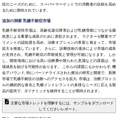
症のニーズのために、スーパーマーケットでの消費者の信頼を高め
るために期待されています。
追加の洞察 乳糖不耐症市場
乳糖不耐容性市場は、高齢化遺伝障害および乳糖増殖につながる腸
疾患による重要な成長のために表彰されます。 ラクターゼ酵素サプ
リメントの認知度を高め、治療オプションの革新と相まって、市場
拡大を推進しています。 さらに、診断技術の進歩により市場の成長
が支持され、乳糖不耐症の早期発見と管理が可能になります。 しか
し、開発地域における高い治療費や限られた意識などの課題は、市
場成長を妨げる可能性があります。 これらの課題にもかかわらず, 機
会アバウンド, 特にパーソナライズされた療法の研究と開発で、新興
市場で乳糖不耐症の治療へのアクセスを拡大. 市場は、治療プロトコ
ルの継続的な進化と乳糖イントレラントの多様なニーズに応える製
品の提供で、ダイナミックを維持することが期待されます。
主要な市場トレンドを理解するには、サンプルをダウンロード
してくださいレポート。