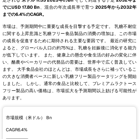
でにUSD 17.80 Bn
、混合の年次成長率で育つ
2025年から2032年
までの6.4%のCAGR。
市場は、予測期間中に重要な成長を目撃する予定です。 乳糖不耐症
に関する上昇意識と乳糖フリー食品製品の消費の増加は、この市場
の成長を促進するために期待される主要な要因です。 最近の研究に
よると、グローバル人口の約75%は、乳糖を妊娠後に消化する能力
が低下しています。 また、健康上の懸念や食生活の好みの変化に伴
い、酪農やベーカリーの代替品の需要は、世界中で広く普及してい
ます。 大手食品会社のほとんどは、市場成長をさらに補っているこ
の大きな消費者ベースに新しい乳糖フリー製品ケータリングを開始
しました。 しかし、通常の食品と比較して、プレミアムラクトース
フリー製品の高い価格は、市場拡大を予測期間以上妨げる可能性が
あります。
市場規模（米ドル）
Bn
CAGR
6.4%