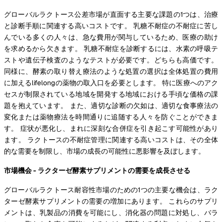
グローバルラクトース公差市場が直面する主要な課題の1つは、治療
と診断手順に関連する高いコストです。 乳糖不耐症の不耐症に苦し
んでいる多くの人々は、急な費用が関与しているため、医療の助け
を求めるから欠きます。 乳糖不耐症を診断するには、水素の呼吸テ
ストや遺伝子検査のようなテストが必要です。どちらも高価です。
同様に、酵素の取り替え療法のような処置の選択は全体処置の費用
に加えるlifelongの薬物の取入口を必要とします。 特に医療へのアク
セスが制限されている地域を開発する地域における手頃な価格の課
題を抱えています。 また、適切な診断の欠如は、適切な食事療法の
変化または薬物療法を時間通りに追随する人々を防ぐことができま
す。 症状が悪化し、まれに深刻な合併症を引き起こす可能性があり
ます。 ラクトースの不耐症管理に関連する高いコストは、その全体
的な需要を制限し、市場の成長の可能性に悪影響を及ぼします。
市場機会 - ラクターゼ酵素サプリメントの需要を成長させる
グローバルラクトース耐容性市場のための1つの主要な機会は、ラク
ターゼ酵素サプリメントの需要の増加にあります。 これらのサプリ
メントは、乳製品の消費を可能にし、消化器の問題に対処し、バラ