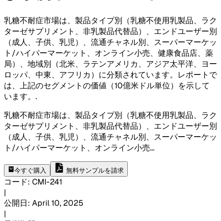
乳糖不耐症市場は、製品タイプ別（乳糖不使用乳製品、ラク
ターゼサプリメント、非乳製品代替品）、エンドユーザー別
（成人、子供、乳児）、流通チャネル別、スーパーマーケッ
ト/ハイパーマーケット、オンライン小売、健康食品店、薬
局）、地域別（北米、ラテンアメリカ、アジア太平洋、ヨー
ロッパ、中東、アフリカ）に分類されています。レポートで
は、上記のセグメントの価値（10億米ドル単位）を示して
います。
.
乳糖不耐症市場は、製品タイプ別（乳糖不使用乳製品、ラク
ターゼサプリメント、非乳製品代替品）、エンドユーザー別
（成人、子供、乳児）、流通チャネル別、スーパーマーケッ
ト/ハイパーマーケット、オンライン小売
...
今すぐ購入
無料サンプルを請求
コード
:
CMI-
241
|
公開日
:
April 10, 2025
|