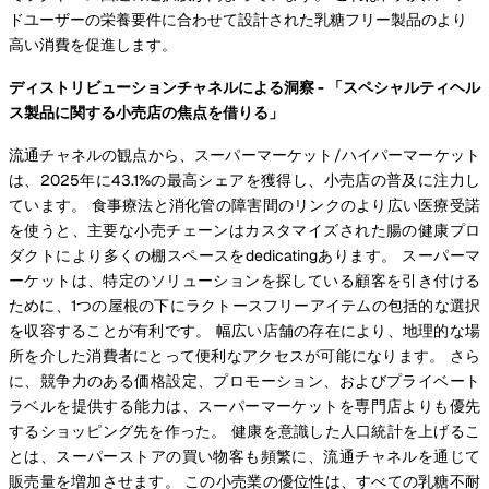
ドユーザーの栄養要件に合わせて設計された乳糖フリー製品のより
高い消費を促進します。
ディストリビューションチャネルによる洞察 - 「スペシャルティヘル
ス製品に関する小売店の焦点を借りる」
流通チャネルの観点から、スーパーマーケット/ハイパーマーケット
は、2025年に43.1%の最高シェアを獲得し、小売店の普及に注力し
ています。 食事療法と消化管の障害間のリンクのより広い医療受諾
を使うと、主要な小売チェーンはカスタマイズされた腸の健康プロ
ダクトにより多くの棚スペースをdedicatingあります。 スーパーマ
ーケットは、特定のソリューションを探している顧客を引き付ける
ために、1つの屋根の下にラクトースフリーアイテムの包括的な選択
を収容することが有利です。 幅広い店舗の存在により、地理的な場
所を介した消費者にとって便利なアクセスが可能になります。 さら
に、競争力のある価格設定、プロモーション、およびプライベート
ラベルを提供する能力は、スーパーマーケットを専門店よりも優先
するショッピング先を作った。 健康を意識した人口統計を上げるこ
とは、スーパーストアの買い物客も頻繁に、流通チャネルを通じて
販売量を増加させます。 この小売業の優位性は、すべての乳糖不耐