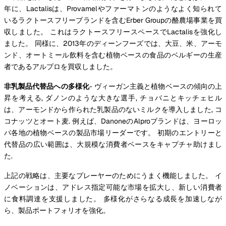
年に、Lactalisは、Provamelやファーマトンのようなよく知られて
いるラクトースフリーブランドを含むErber Groupの酪農場事業を買
収しました。 これはラクトースフリースペースでLactalisを強化し
ました。 同様に、2013年のディーンフーズでは、大豆、米、アーモ
ンド、オートミール飲料を含む植物ベースの食品のベルギーの生産
者であるアルプロを買収しました。
非乳製品代替品への多様化
- ヴィーガン主義と植物ベースの傾向の上
昇を考える, ダノンのような大きな選手, チョバニとキッチェヒル
は、アーモンドから作られた乳製品のないミルクを導入しました, コ
コナッツとオート麦. 例えば、DanoneのAlproブランドは、ヨーロッ
パ各地の植物ベースの製品市場リーダーです。 初期のエントリーと
代替品の広い範囲は、大規模な消費者ベースをキャプチャ助けまし
た.
上記の戦略は、主要なプレーヤーのためにうまく機能しました。 イ
ノベーションは、アドレス指定可能な市場を拡大し、新しい消費者
に食料調達を支援しました。 多様化がさらなる成長を加速しなが
ら、製品ポートフォリオを強化。