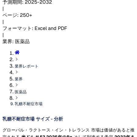
予測期間
:
2025-2032
|
ページ
:
250+
|
フォーマット
:
Excel and PDF
|
業界
:
医薬品
業界レポート
業界
医薬品
乳糖不耐症市場
乳糖不耐症市場 サイズ - 分析
グローバル・ラクトース・イン・トレランス 市場は価値があると推
定される
米ドル 11.53 2025年のBn
そして到達する予定
2032年ま