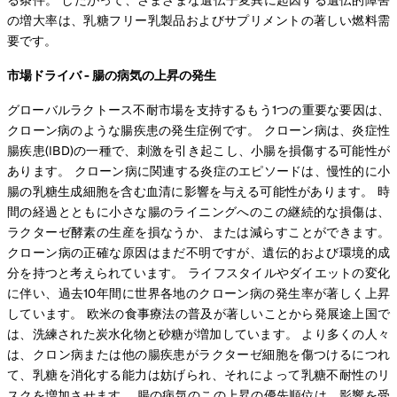
の増大率は、乳糖フリー乳製品およびサプリメントの著しい燃料需
要です。
市場ドライバ - 腸の病気の上昇の発生
グローバルラクトース不耐市場を支持するもう1つの重要な要因は、
クローン病のような腸疾患の発生症例です。 クローン病は、炎症性
腸疾患(IBD)の一種で、刺激を引き起こし、小腸を損傷する可能性が
あります。 クローン病に関連する炎症のエピソードは、慢性的に小
腸の乳糖生成細胞を含む血清に影響を与える可能性があります。 時
間の経過とともに小さな腸のライニングへのこの継続的な損傷は、
ラクターゼ酵素の生産を損なうか、または減らすことができます。
クローン病の正確な原因はまだ不明ですが、遺伝的および環境的成
分を持つと考えられています。 ライフスタイルやダイエットの変化
に伴い、過去10年間に世界各地のクローン病の発生率が著しく上昇
しています。 欧米の食事療法の普及が著しいことから発展途上国で
は、洗練された炭水化物と砂糖が増加しています。 より多くの人々
は、クロン病または他の腸疾患がラクターゼ細胞を傷つけるにつれ
て、乳糖を消化する能力は妨げられ、それによって乳糖不耐性のリ
スクを増加させます。 腸の病気のこの上昇の優先順位は、影響を受