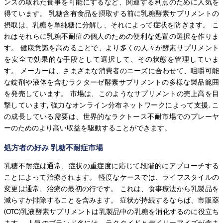
ンスの取れた食事を可能にするなど、関連する利点のために人気を
得ています。 乳糖含有食品を摂取する前に乳糖酵素サプリメントの
摂取は、乳糖を単純糖に分解し、それによって症状を防ぎます。 こ
れはそれらに乳糖不耐症の個人のための便利な処置の選択を作りま
す。 健康意識を高めることで、より多くの人々が酵素サプリメント
を安全で効果的な手段として選択して、その状態を管理していま
す。 メーカーは、さまざまな消費者のニーズに合わせて、咀嚼可能
な錠剤や液体を含むラクターゼ酵素サプリメントの多様な製品範囲
を発売しています。 市場は、このようなサプリメントの売上高を目
撃しています, 強力なオンライン分布ネットワークによって支援. こ
の成長している需要は、世界的なラクトース不耐市場でのプレーヤ
ーのためのより高い収益を駆動することができます。
処方者の好み 乳糖不耐症市場
乳糖不耐症は通常、症状の重症度に応じて段階的にアプローチする
ことによって治療されます。 軽度なケースでは、ライフスタイルの
変更は通常、治療の最初の行です。 これは、食事療法から乳製品を
減らすか排除することを含みます。 症状が持続するならば、市販薬
(OTC)乳液酵素サプリメントは乳製品中の乳糖を消化するのに役立ち
ます。 人気のブランド名には、ラクタイドとデイリーアイズが含ま