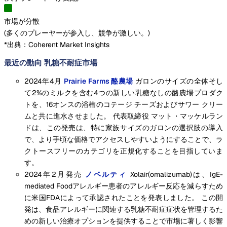
市場が分散
(
多くのプレーヤーが参入し、競争が激しい。
)
*出典：Coherent Market Insights
最近の動向 乳糖不耐症市場
2024年4月
Prairie Farms 酪農場
ガロンのサイズの全体そし
て2%のミルクを含む4つの新しい乳糖なしの酪農場プロダク
トを、16オンスの浴槽のコテージ チーズおよびサワー クリー
ムと共に進水させました。 代表取締役 マット・マッケルラン
ドは、この発売は、特に家族サイズのガロンの選択肢の導入
で、より手頃な価格でアクセスしやすいようにすることで、ラ
クトースフリーのカテゴリを正規化することを目指していま
す。
2024年2月発売
ノベルティ
Xolair(omalizumab)は、IgE-
mediated Foodアレルギー患者のアレルギー反応を減らすため
に米国FDAによって承認されたことを発表しました。 この開
発は、食品アレルギーに関連する乳糖不耐症症状を管理するた
めの新しい治療オプションを提供することで市場に著しく影響