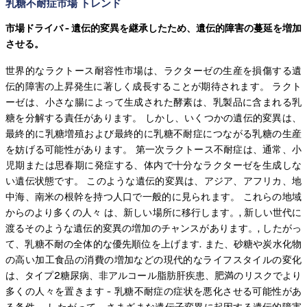
乳糖不耐症市場 トレンド
市場ドライバ - 遺伝的変異を継承したため、遺伝的障害の蔓延を増加
させる。
世界的なラクトース耐容性市場は、ラクターゼの生産を損傷する遺
伝的障害の上昇発生に著しく成長することが期待されます。 ラクト
ーゼは、小さな腸によって生成された酵素は、乳製品に含まれる乳
糖を分解する責任があります。 しかし、いくつかの遺伝的変異は、
最終的に乳糖増殖および最終的に乳糖不耐症につながる乳糖の生産
を妨げる可能性があります。 第一次ラクトース不耐症は、通常、小
児期または思春期に発症する、体内で十分なラクターゼを生成しな
い遺伝状態です。 このような遺伝的変異は、アジア、アフリカ、地
中海、南米の根幹を持つ人口で一般的に見られます。 これらの地域
からのより多くの人々 は、新しい場所に移行します。, 新しい世代に
渡るそのような遺伝的変異の増加のチャンスがあります。, したがっ
て、乳糖不耐の全体的な優先順位を上げます. また、砂糖や炭水化物
の高い加工食品の消費の増加などの現代的なライフスタイルの変化
は、タイプ2糖尿病、非アルコール脂肪肝疾患、肥満のリスクでより
多くの人々を置きます - 乳糖不耐症の症状を悪化させる可能性があ
る条件。 したがって、さまざまな遺伝子変異に起因する遺伝的障害