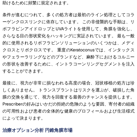
助けるために頻繁に規定されます。
条件が進むにつれて、多くの処方者は最初のライン処理としてコラ
ーゲンクロスリンクに依存しています。 この非侵襲的な手順は、リ
ボフラビンアイドロップとUVAライトを使用して、角膜を強化し、
さらなる目の形状変化をハッキングに実証されています。 最も一般
的に使用されるリボフラビンソリューションのいくつかは、メディ
クロスとリボクロスです。 重度のKeratoconusでは、インタックス
やフェラーラリングなどのブランドなど、麻酔下におけるコルニー
の形状を改善するために、イントラコーンリングセグメントを注入
することができます。
最後に、視力が非常に損なわれる高度の場合、冠状移植の処方は珍
しくありません。 トランスプラントはリスクを運ぶが、破損した角
膜の交換を通じて、視力を回復する最善のチャンスを提供します。
Prescriberの好みはいかだの拒絶の危険のような要因、寄付者の組織
の可用性および患者の全体的な健康のプロフィールおよび生活様式
によって決まります。
治療オプション分析 円錐角膜市場