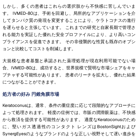
しかし、多くの患者はこれらの選択肢から不快感に苦しんでいま
す。 IVMED-80は、手術を回避し、局所的なアプリケーションを介
してタンパク質の発現を変更することにより、ケラトコナスの進行
を遅らせると主張しています。 これまでの研究と自家長期で管理さ
れる能力を実証した優れた安全プロファイルにより、より高いコン
プライアンスを促進できます。 その非侵襲的な性質も既存のオプシ
ョンと比較してコストを削減します。
大規模な患者基盤と承認された薬理処理が現在利用可能でない場
合、IVMED-80は、成功すると、世界規模で賢明な市場シェアをキャ
プチャする可能性があります。 患者のリーチを拡大し、優れた結果
につながることができます。
処方者の好み 円錐角膜市場
Keratoconusは、通常、条件の重症度に応じて段階的なアプローチに
よって処理されます。 軽度の症例では、市販の潤滑眼薬は、不快感
から救済を提供する可能性があります。 適度なKeratoconusのため
に、堅いガス透過性のコンタクト レンズはBostonSightおよび
SynergEyesのようなブランドのような正しい視野そして遅い進歩を