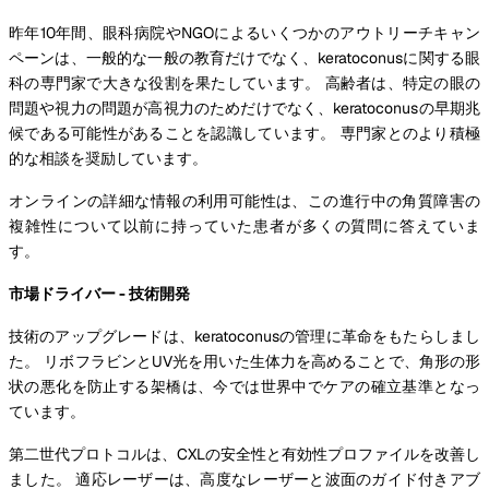
昨年10年間、眼科病院やNGOによるいくつかのアウトリーチキャン
ペーンは、一般的な一般の教育だけでなく、keratoconusに関する眼
科の専門家で大きな役割を果たしています。 高齢者は、特定の眼の
問題や視力の問題が高視力のためだけでなく、keratoconusの早期兆
候である可能性があることを認識しています。 専門家とのより積極
的な相談を奨励しています。
オンラインの詳細な情報の利用可能性は、この進行中の角質障害の
複雑性について以前に持っていた患者が多くの質問に答えていま
す。
市場ドライバー - 技術開発
技術のアップグレードは、keratoconusの管理に革命をもたらしまし
た。 リボフラビンとUV光を用いた生体力を高めることで、角形の形
状の悪化を防止する架橋は、今では世界中でケアの確立基準となっ
ています。
第二世代プロトコルは、CXLの安全性と有効性プロファイルを改善し
ました。 適応レーザーは、高度なレーザーと波面のガイド付きアブ