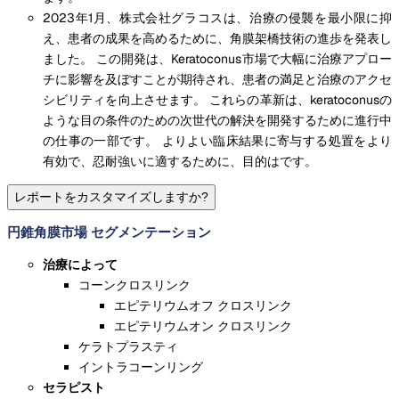
2023年1月、株式会社グラコスは、治療の侵襲を最小限に抑
え、患者の成果を高めるために、角膜架橋技術の進歩を発表し
ました。 この開発は、Keratoconus市場で大幅に治療アプロー
チに影響を及ぼすことが期待され、患者の満足と治療のアクセ
シビリティを向上させます。 これらの革新は、keratoconusの
ような目の条件のための次世代の解決を開発するために進行中
の仕事の一部です。 よりよい臨床結果に寄与する処置をより
有効で、忍耐強いに適するために、目的はです。
レポートをカスタマイズしますか?
円錐角膜市場 セグメンテーション
治療によって
コーンクロスリンク
エピテリウムオフ クロスリンク
エピテリウムオン クロスリンク
ケラトプラスティ
イントラコーンリング
セラピスト