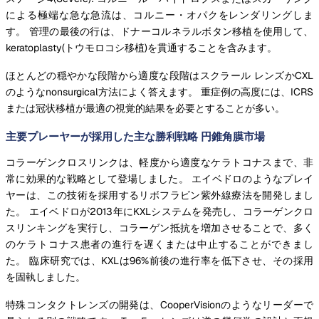
による極端な急な急流は、コルニー・オパクをレンダリングしま
す。 管理の最後の行は、ドナーコルネラルボタン移植を使用して、
keratoplasty(トウモロコシ移植)を貫通することを含みます。
ほとんどの穏やかな段階から適度な段階はスクラール レンズかCXL
のようなnonsurgical方法によく答えます。 重症例の高度には、ICRS
または冠状移植が最適の視覚的結果を必要とすることが多い。
主要プレーヤーが採用した主な勝利戦略 円錐角膜市場
コラーゲンクロスリンクは、軽度から適度なケラトコナスまで、非
常に効果的な戦略として登場しました。 エイベドロのようなプレイ
ヤーは、この技術を採用するリボフラビン紫外線療法を開発しまし
た。 エイベドロが2013年にKXLシステムを発売し、コラーゲンクロ
スリンキングを実行し、コラーゲン抵抗を増加させることで、多く
のケラトコナス患者の進行を遅くまたは中止することができまし
た。 臨床研究では、KXLは96%前後の進行率を低下させ、その採用
を固執しました。
特殊コンタクトレンズの開発は、CooperVisionのようなリーダーで