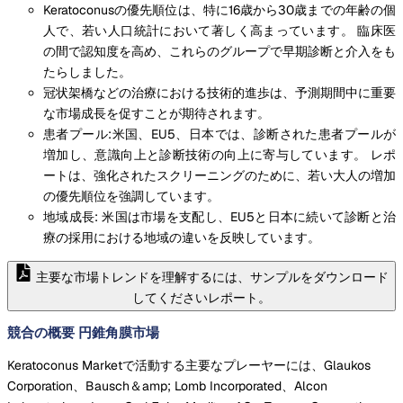
Keratoconusの優先順位は、特に16歳から30歳までの年齢の個
人で、若い人口統計において著しく高まっています。 臨床医
の間で認知度を高め、これらのグループで早期診断と介入をも
たらしました。
冠状架橋などの治療における技術的進歩は、予測期間中に重要
な市場成長を促すことが期待されます。
患者プール:米国、EU5、日本では、診断された患者プールが
増加し、意識向上と診断技術の向上に寄与しています。 レポ
ートは、強化されたスクリーニングのために、若い大人の増加
の優先順位を強調しています。
地域成長: 米国は市場を支配し、EU5と日本に続いて診断と治
療の採用における地域の違いを反映しています。
主要な市場トレンドを理解するには、サンプルをダウンロード
してくださいレポート。
競合の概要 円錐角膜市場
Keratoconus Marketで活動する主要なプレーヤーには、Glaukos
Corporation、Bausch＆amp; Lomb Incorporated、Alcon