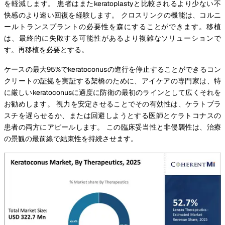
を軽減します。 患者はまたkeratoplastyと比較されるより少ない不
快感のより速い回復を経験します。 クロスリンクの機能は、コルニ
ールトランスプラントの必要性を森にすることができます。移植
は、最終的に失敗する可能性があるより複雑なソリューションで
す。再移植を必要とする。
ケースの最大95%でkeratoconusの進行を停止することができるコン
クリートの証拠を実証する架橋のために、アイケアの専門家は、特
に厳しいkeratoconusに適度に防衛の最初のラインとして広くそれを
お勧めします。 視力を安定させることでその有効性は、ケラトプラ
スチを遅らせるか、または回避しようとする医師とケラトコナスの
患者の両方にアピールします。 この臨床妥当性と非侵襲性は、治療
の景観の最前線で結束性を持続させます。