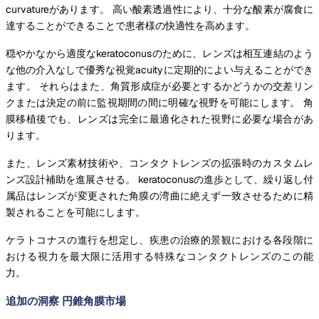
curvatureがあります。 高い酸素透過性により、十分な酸素が腐食に
達することができることで患者様の快適性を高めます。
穏やかなから適度なkeratoconusのために、レンズは相互連結のよう
な他の介入なしで優秀な視覚acuityに定期的によい与えることができ
ます。 それらはまた、角質形成症が必要とするかどうかの交差リン
クまたは決定の前に監視期間の間に明確な視野を可能にします。 角
膜移植後でも、レンズは完全に最適化された視野に必要な場合があ
ります。
また、レンズ素材技術や、コンタクトレンズの拡張時のカスタムレ
ンズ設計補助を進展させる。 keratoconusの進歩として、繰り返し付
属品はレンズが変更された角膜の湾曲に絶えず一致させるために精
製されることを可能にします。
ケラトコナスの進行を想定し、疾患の治療的景観における各段階に
おける視力を最大限に活用する特殊なコンタクトレンズのこの能
力。
追加の洞察 円錐角膜市場