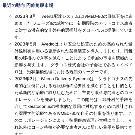
最近の動向 円錐角膜市場
2023年8月、Iveena配達システムはIVMED-80の目低下をに進
めました フェーズIIの試験では、初期段階のカラトコナス患者
に対する潜在的な非外科的選択肢をグローバルに提供していま
す。
2023年5月、Avedroはより安全な処置のための高められた紫
外線制御を用いる更新された架橋装置を導入しましたり、円錐
形の移植のでき事を減らすことによって米国の市場を積極的に
影響を与えます。 グラコス株式会社の子会社であるエイベド
ロは、冠状架橋処理における既知のリーダーです。
2023年2月、iVeena Delivery Systemsは、ケラトコナスの先
進的な症例における冠状移植の必要性を減らすことを目的とし
た革新的な治療に取り組むために、主要な眼科専門医とのコラ
ボレーションを発表しました。 この開発は、非外科的手段を
介してkeratoconusの根本的な原因に対処するために設計され
た薬理学的治療であるIVMED-80で自分の仕事を造ります。 こ
のコラボレーションにより、後期疾患管理が大幅に向上し、そ
れ以外にコーン移植が必要な患者さんに新しい希望を提供でき
ます。