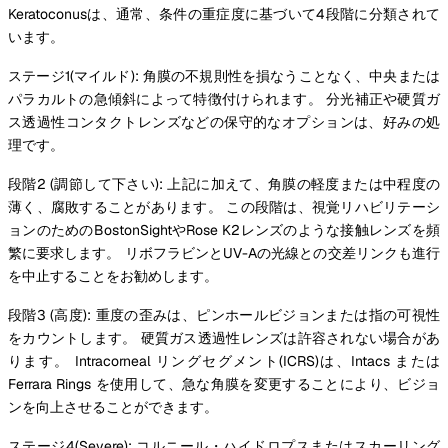
Keratoconusは、通常、条件の重症度に基づいて4段階に分類されて
います。
ステージ1(マイルド): 角膜の不規則性を損なうことなく、中央または
パラカルトの急傾斜によって特徴付けられます。 分光補正や硬質ガ
ス透過性コンタクトレンズなどの保守的なオプションは、好みの処
理です。
段階2 (調節して下さい): 上記に加えて、角膜の軽度または中程度の
薄く、腐敗することがあります。 この段階は、視覚リハビリテーシ
ョンのためのBostonSightやRose K2レンズのような接触レンズを頻
繁に要求します。 リボフラビンとUV-Aの光線との交差リンクも進行
を中止することをお勧めします。
段階3 (高度): 重度の歪みは、ピンホールビジョンまたは指の可視性
をカウントします。 硬質ガス透過性レンズは許容されない場合があ
ります。 Intracorneal リングセグメント(ICRS)は、Intacs または
Ferrara Rings を使用して、急な角膜を変更することにより、ビジョ
ンを向上させることができます。
ステージ4(Severe): コルニール・ハイドロプスまたはスカーリング