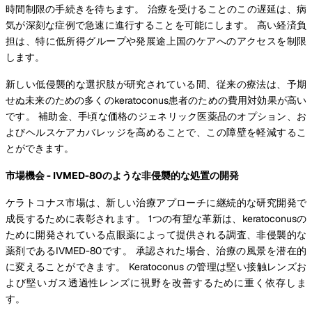
時間制限の手続きを待ちます。 治療を受けることのこの遅延は、病
気が深刻な症例で急速に進行することを可能にします。 高い経済負
担は、特に低所得グループや発展途上国のケアへのアクセスを制限
します。
新しい低侵襲的な選択肢が研究されている間、従来の療法は、予期
せぬ未来のための多くのkeratoconus患者のための費用対効果が高い
です。 補助金、手頃な価格のジェネリック医薬品のオプション、お
よびヘルスケアカバレッジを高めることで、この障壁を軽減するこ
とができます。
市場機会 - IVMED-80のような非侵襲的な処置の開発
ケラトコナス市場は、新しい治療アプローチに継続的な研究開発で
成長するために表彰されます。 1つの有望な革新は、keratoconusの
ために開発されている点眼薬によって提供される調査、非侵襲的な
薬剤であるIVMED-80です。 承認された場合、治療の風景を潜在的
に変えることができます。 Keratoconus の管理は堅い接触レンズお
よび堅いガス透過性レンズに視野を改善するために重く依存しま
す。