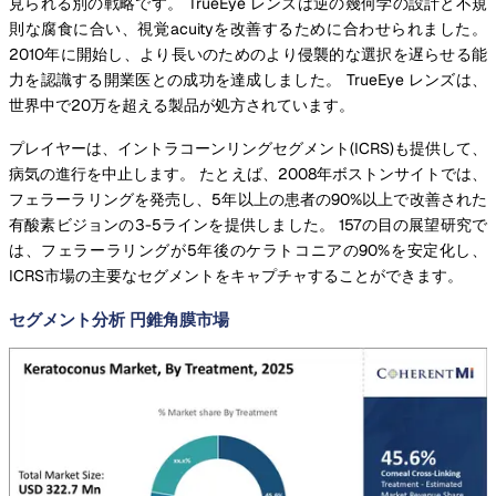
見られる別の戦略です。 TrueEye レンズは逆の幾何学の設計と不規
則な腐食に合い、視覚acuityを改善するために合わせられました。
2010年に開始し、より長いのためのより侵襲的な選択を遅らせる能
力を認識する開業医との成功を達成しました。 TrueEye レンズは、
世界中で20万を超える製品が処方されています。
プレイヤーは、イントラコーンリングセグメント(ICRS)も提供して、
病気の進行を中止します。 たとえば、2008年ボストンサイトでは、
フェラーラリングを発売し、5年以上の患者の90%以上で改善された
有酸素ビジョンの3-5ラインを提供しました。 157の目の展望研究で
は、フェラーラリングが5年後のケラトコニアの90%を安定化し、
ICRS市場の主要なセグメントをキャプチャすることができます。
セグメント分析 円錐角膜市場