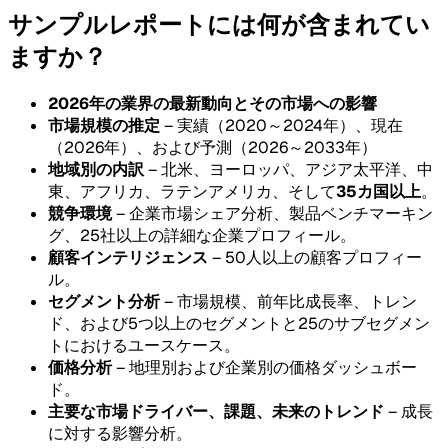
サンプルレポートには何が含まれてい
ますか？
2026年の業界の最新動向とその市場への影響
市場規模の推定
– 実績（2020～2024年）、現在
（2026年）、および予測（2026～2033年）
地域別の内訳
– 北米、ヨーロッパ、アジア太平洋、中
東、アフリカ、ラテンアメリカ、そして
35カ国以上
。
競争環境
– 企業市場シェア分析、製品ベンチマーキン
グ、25社以上の詳細な企業プロフィール。
顧客インテリジェンス
– 50人以上の顧客プロフィー
ル。
セグメント分析
– 市場規模、前年比成長率、トレン
ド、および5つ以上のセグメントと25のサブセグメン
トにおけるユースケース。
価格分析
– 地理別および企業別の価格ダッシュボー
ド。
主要な市場ドライバー、課題、未来のトレンド
– 成長
に対する影響分析。