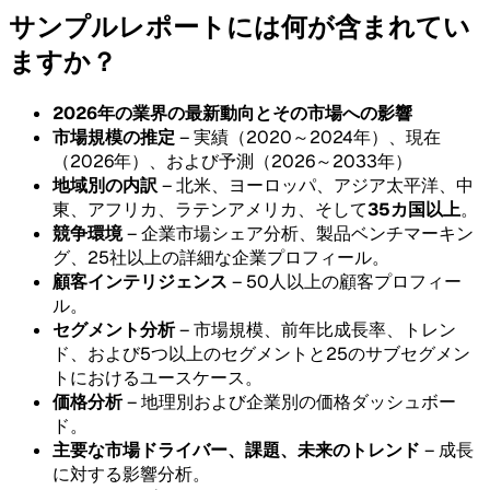
サンプルレポートには何が含まれてい
ますか？
2026年の業界の最新動向とその市場への影響
市場規模の推定
– 実績（2020～2024年）、現在
（2026年）、および予測（2026～2033年）
地域別の内訳
– 北米、ヨーロッパ、アジア太平洋、中
東、アフリカ、ラテンアメリカ、そして
35カ国以上
。
競争環境
– 企業市場シェア分析、製品ベンチマーキン
グ、25社以上の詳細な企業プロフィール。
顧客インテリジェンス
– 50人以上の顧客プロフィー
ル。
セグメント分析
– 市場規模、前年比成長率、トレン
ド、および5つ以上のセグメントと25のサブセグメン
トにおけるユースケース。
価格分析
– 地理別および企業別の価格ダッシュボー
ド。
主要な市場ドライバー、課題、未来のトレンド
– 成長
に対する影響分析。