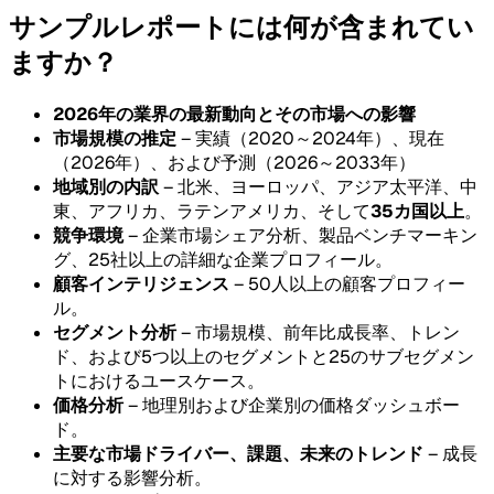
サンプルレポートには何が含まれてい
ますか？
2026年の業界の最新動向とその市場への影響
市場規模の推定
– 実績（2020～2024年）、現在
（2026年）、および予測（2026～2033年）
地域別の内訳
– 北米、ヨーロッパ、アジア太平洋、中
東、アフリカ、ラテンアメリカ、そして
35カ国以上
。
競争環境
– 企業市場シェア分析、製品ベンチマーキン
グ、25社以上の詳細な企業プロフィール。
顧客インテリジェンス
– 50人以上の顧客プロフィー
ル。
セグメント分析
– 市場規模、前年比成長率、トレン
ド、および5つ以上のセグメントと25のサブセグメン
トにおけるユースケース。
価格分析
– 地理別および企業別の価格ダッシュボー
ド。
主要な市場ドライバー、課題、未来のトレンド
– 成長
に対する影響分析。