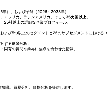
26年）、および予測（2026～2033年）
東、アフリカ、ラテンアメリカ、そして
35カ国以上
。
グ、25社以上の詳細な企業プロフィール。
。
、および5つ以上のセグメントと25のサブセグメントにおける
。
に対する影響分析。
ント固有の質問や業界に焦点を合わせた情報。
客知識、貿易分析、価格分析を提供します。