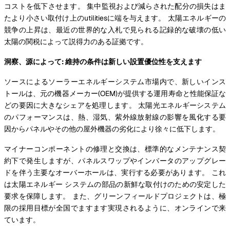
コストを低下させます。 集中監視および減らされた配分の損失はま
たより小さい取付け上のutilitiesに端を与えます。 太陽エネルギーの
競争の上昇は、最近の世界的な入札で見られる記録的な破壊の低い
太陽の関税によって説得力のある証拠です。
洞察、源によって: 維持の条件は新しい設置優位性を支えます
ソースによるソーラーエネルギーシステム市場内で、新しいインス
トールは、元の機器メーカー(OEM)が提供する運用寿命と性能保証な
どの要因に大きなシェアを処理します。 太陽光エネルギーシステム
のパフォーマンスは、熱、湿気、紫外線放射線の影響を風化する要
因からパネルやその他の屋外機器の劣化により徐々に低下します。
マイナーコンポーネントの修理と交換は、標準的なメンテナンス契
約下で発生しますが、パネルスワップやインバータのアップグレー
ドを伴う主要なオーバーホールは、実行する必要があります。 これ
は太陽エネルギー システムの部品の新鮮な取付けのための安定した
要求を保障します。 また、グリーンフィールドプロジェクトは、極
限の採用目標が全国でますます実現されるように、オンラインで来
ています。