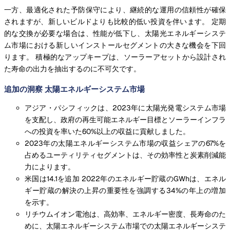
一方、最適化された予防保守により、継続的な運用の信頼性が確保
されますが、新しいビルドよりも比較的低い投資を伴います。 定期
的な交換が必要な場合は、性能が低下し、太陽光エネルギーシステ
ム市場における新しいインストールセグメントの大きな機会を下回
ります。 積極的なアップキープは、ソーラーアセットから設計され
た寿命の出力を抽出するのに不可欠です。
追加の洞察 太陽エネルギーシステム市場
アジア・パシフィックは、2023年に太陽光発電システム市場
を支配し、政府の再生可能エネルギー目標とソーラーインフラ
への投資を率いた60%以上の収益に貢献しました。
2023年の太陽エネルギーシステム市場の収益シェアの67%を
占めるユーティリティセグメントは、その効率性と炭素削減能
力によります。
米国は14.1を追加 2022年のエネルギー貯蔵のGWhは、エネル
ギー貯蔵の解決の上昇の重要性を強調する34%の年上の増加
を示す。
リチウムイオン電池は、高効率、エネルギー密度、長寿命のた
めに、太陽エネルギーシステム市場での太陽エネルギーシステ