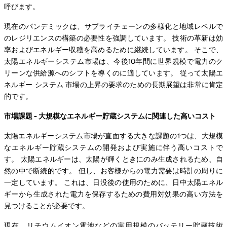
呼びます。
現在のパンデミックは、サプライチェーンの多様化と地域レベルで
のレジリエンスの構築の必要性を強調しています。 技術の革新は効
率およびエネルギー収穫を高めるために継続しています。 そこで、
太陽エネルギーシステム市場は、今後10年間に世界規模で電力のク
リーンな供給源へのシフトを導くのに適しています。 従って太陽エ
ネルギー システム 市場の上昇の要求のための長期展望は非常に肯定
的です。
市場課題 - 大規模なエネルギー貯蔵システムに関連した高いコスト
太陽エネルギーシステム市場が直面する大きな課題の1つは、大規模
なエネルギー貯蔵システムの開発および実施に伴う高いコストで
す。 太陽エネルギーは、太陽が輝くときにのみ生成されるため、自
然の中で断続的です。 但し、お客様からの電力需要は時計の周りに
一定しています。 これは、日没後の使用のために、日中太陽エネル
ギーから生成された電力を保存するための費用対効果の高い方法を
見つけることが必要です。
現在、リチウムイオン電池などの実用規模のバッテリー貯蔵技術