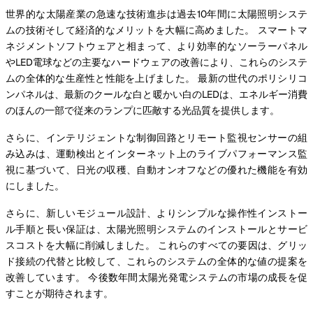
世界的な太陽産業の急速な技術進歩は過去10年間に太陽照明システ
ムの技術そして経済的なメリットを大幅に高めました。 スマートマ
ネジメントソフトウェアと相まって、より効率的なソーラーパネル
やLED電球などの主要なハードウェアの改善により、これらのシステ
ムの全体的な生産性と性能を上げました。 最新の世代のポリシリコ
ンパネルは、最新のクールな白と暖かい白のLEDは、エネルギー消費
のほんの一部で従来のランプに匹敵する光品質を提供します。
さらに、インテリジェントな制御回路とリモート監視センサーの組
み込みは、運動検出とインターネット上のライブパフォーマンス監
視に基づいて、日光の収穫、自動オンオフなどの優れた機能を有効
にしました。
さらに、新しいモジュール設計、よりシンプルな操作性インストー
ル手順と長い保証は、太陽光照明システムのインストールとサービ
スコストを大幅に削減しました。 これらのすべての要因は、グリッ
ド接続の代替と比較して、これらのシステムの全体的な値の提案を
改善しています。 今後数年間太陽光発電システムの市場の成長を促
すことが期待されます。