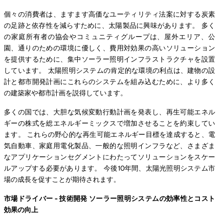
個々の消費者は、ますます高価なユーティリティ法案に対する炭素
の足跡と依存性を減らすために、太陽製品に興味があります。 多く
の家庭所有者の協会やコミュニティグループは、屋外エリア、公
園、通りのための環境に優しく、費用対効果の高いソリューション
を提供するために、集中ソーラー照明インフラストラクチャを設置
しています。 太陽照明システムの肯定的な環境の利点は、建物の設
計と都市開発計画にこれらのシステムを組み込むために、より多く
の建築家や都市計画を説得しています。
多くの国では、大胆な気候変動行動計画を発表し、再生可能エネル
ギーの株式を総エネルギーミックスで増加させることを約束してい
ます。 これらの野心的な再生可能エネルギー目標を達成すると、電
気自動車、家庭用電化製品、一般的な照明インフラなど、さまざま
なアプリケーションセグメントにわたってソリューションをスケー
ルアップする必要があります。 今後10年間、太陽光照明システム市
場の成長を促すことが期待されます。
市場ドライバー - 技術開発 ソーラー照明システムの効率性とコスト
効果の向上