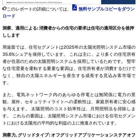
このレポートの詳細については、
無料サンプルコピーをダウン
ロード
洞察、適用による: 消費者からの住宅の要求は住宅の適用区分を後押
しします
用途面では、住宅セグメントは2025年の太陽光照明システム市場の
35.6%シェアを保持しています。 これは主に、より多くの住宅所有
者が住居のための太陽照明システムを採用しているためです。 堅牢
な住宅需要を運転する重要な要因は、住宅所有者が消費するだけで
なく、独自の太陽エネルギーを産生する成長する見込み客市場で
す。
また、電気ネットワーク内のあらゆる停電とは無関係に電力の景
観、屋外、セキュリティライトへの柔軟性は、家庭所有者に安心感
を与えます。 太陽照明のコスト効率性は、月間照明法を排除しま
す。 これらの要因は、太陽照明システム市場における住宅セグメン
トにおける太陽光の平均的な利益の上に推進されています。
洞察力, グリッドタイプ: オフグリッドアプリケーションステアオフ