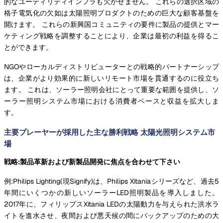
的なユーティリティインフラも欠かせません。 これらの選択区域の
格子電気化の欠如は太陽照明プロダクトのための巨大な顧客基盤を
開けます。 これらの新興国コミュニティの要件に製品の提供とマー
ケティング戦略を調整することにより、企業は最初の利益を得るこ
とができます。
NGOやローカルディストリビューターとの戦略的パートナーシップ
は、企業がより効果的に新しいリモート市場を貫通するのに役立ち
ます。 これは、ソーラー照明会社にとって重要な範囲を提供し、ソ
ーラー照明システム市場における消費者ベースと収益を拡大しま
す。
主要プレーヤーが採用した主な勝利戦略 太陽光照明システム市
場
戦略:製品革新および新製品開発に焦点を合わせて下さい
例:Philips Lighting(現Signify)は、Philips Xitaniaシリーズなど、過去5
年間にいくつかの新しいソーラーLED照明製品を導入しました。
2017年に、フィリップスXitania LEDの太陽動力を与えられた洪水ラ
イトを進水させ、夜間および悪天候の間にバックアップのための大