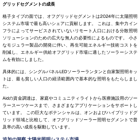
グリッドセグメントの成長
格子タイプの面では、オフグリッドセグメントは2024年に太陽照明
システム市場で最も高いシェアに貢献します。 これは、集中力イン
フラによってサービスされていないリモート人口における分散照明
ソリューションのための広大な無人の必要性によるものです。 小さ
なモジュラー製品の開発に伴い、再生可能エネルギー技術コストを
削減し、エネルギー供給オフグリッド市場に適したソーラーシステ
ムを有効にしました。
具体的には、シングルパネルLEDソーラーランタンと自家製照明キッ
トは、最も貧しい人口の経済範囲内で基本的な照明をもたらしまし
た。
Aidの資金調達は、家庭やコミュニティライトから医療施設用のソー
ラースーツケースまで、さまざまなアプリケーションをサポートし
ています。 この巨大なポテンシャルは、オンおよびハイブリッドグ
リッド領域と比較して、オフグリッドソーラー照明セグメントで普
及率の高い成長を駆動しています。
追加の洞察 太陽光照明システム市場