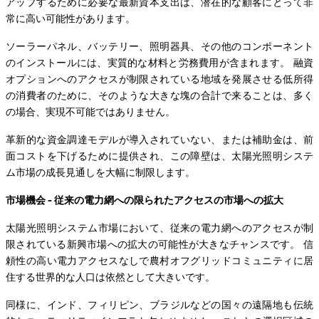
アップするために必要な最新資本支出は、潜在的な顧客にとって非
常に高い可能性があります。
ソーラーパネル、バッテリー、照明器具、その他のコンポーネント
のインストールには、実質的な材料と労務費用が含まれます。 融資
オプションへのアクセスが制限されている地域を発展させる低所得
の消費者のために、そのような大きな塊の合計で来ることは、多く
の場合、実現不可能ではありません。
革新的な資金調達モデルが導入されていない、または補助金は、前
面コストを下げるために提供され、この障壁は、太陽光照明システ
ム市場の成長見通しを大幅に制限します。
市場機会 - 従来の電力網への限られたアクセスの市場への拡大
太陽光照明システム市場において、従来の電力網へのアクセスが制
限されている新興市場への拡大の可能性が大きなチャンスです。 信
頼性の高い電力アクセスなしで農村オフグリッドコミュニティに居
住する世界的な人口は依然として大きいです。
同様に、インド、フィリピン、ブラジルなどの国々の遠隔地も伝統