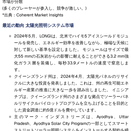
市場が分散
(
多くのプレーヤーが参入し、競争が激しい。
)
*出典：Coherent Market Insights
最近の動向 太陽光照明システム市場
2024年5月、LONGIは、北米でハイモ5アイスシールドモジュ
ールを発売し、エネルギー効率を改善しながら、極端な天候に
対して新しい基準を設定しました。 モジュールはサイズで最
大55 mmの石灰岩からの影響に耐えることができる3.2 mm強
化ガラス層を装備し、毎秒33.9メートルの速度で窒息しま
す。
クイーンズランド州は、2024年4月、太陽光パネルのリサイ
クルに大きな投資を発表しました。これは、州の再生可能エネ
ルギー産業の推進に大きな一歩を踏み出しました。 イニシア
チブは、クイーンズランド州のさまざまな拠点でソーラーパネ
ルリサイクルパイロットプログラムを立ち上げることを目的と
した資金調達に約5億ドルを費やしています。
主のマーク・インダストリーズは、Ayodhya、Uttar
Pradesh、Ayodhya Solar City Programの一部としてスマート
ストリートソーラー照明システムをインストールする契約を締