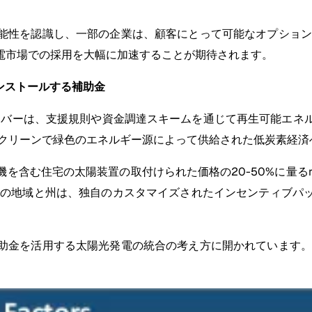
能性を認識し、一部の企業は、顧客にとって可能なオプション
電市場での採用を大幅に加速することが期待されます。
ンストールする補助金
イバーは、支援規則や資金調達スキームを通じて再生可能エネ
、クリーンで緑色のエネルギー源によって供給された低炭素経済
含む住宅の太陽装置の取付けられた価格の20-50%に量るre
部の地域と州は、独自のカスタマイズされたインセンティブパ
助金を活用する太陽光発電の統合の考え方に開かれています。