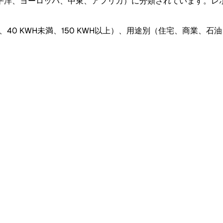
平洋、ヨーロッパ、中東、アフリカ）に分類されています。レ
KWH、40 KWH未満、150 KWH以上）、用途別（住宅、商