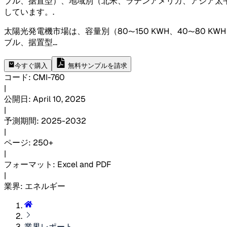
ブル、据置型）、地域別（北米、ラテンアメリカ、アジア太
しています。
.
太陽光発電機市場は、容量別（80〜150 KWH、40〜80 
ブル、据置型
...
今すぐ購入
無料サンプルを請求
コード
:
CMI-
760
|
公開日
:
April 10, 2025
|
予測期間
:
2025-2032
|
ページ
:
250+
|
フォーマット
:
Excel and PDF
|
業界
:
エネルギー
業界レポート