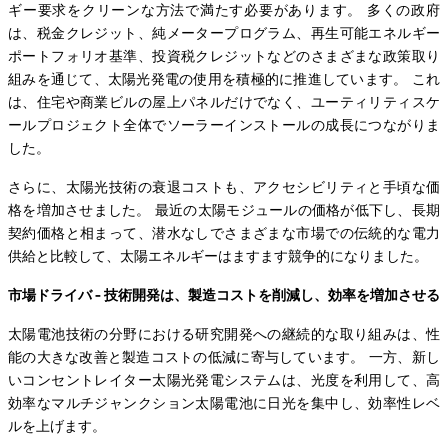
ギー要求をクリーンな方法で満たす必要があります。 多くの政府
は、税金クレジット、純メータープログラム、再生可能エネルギー
ポートフォリオ基準、投資税クレジットなどのさまざまな政策取り
組みを通じて、太陽光発電の使用を積極的に推進しています。 これ
は、住宅や商業ビルの屋上パネルだけでなく、ユーティリティスケ
ールプロジェクト全体でソーラーインストールの成長につながりま
した。
さらに、太陽光技術の衰退コストも、アクセシビリティと手頃な価
格を増加させました。 最近の太陽モジュールの価格が低下し、長期
契約価格と相まって、潜水なしでさまざまな市場での伝統的な電力
供給と比較して、太陽エネルギーはますます競争的になりました。
市場ドライバ - 技術開発は、製造コストを削減し、効率を増加させる
太陽電池技術の分野における研究開発への継続的な取り組みは、性
能の大きな改善と製造コストの低減に寄与しています。 一方、新し
いコンセントレイター太陽光発電システムは、光度を利用して、高
効率なマルチジャンクション太陽電池に日光を集中し、効率性レベ
ルを上げます。