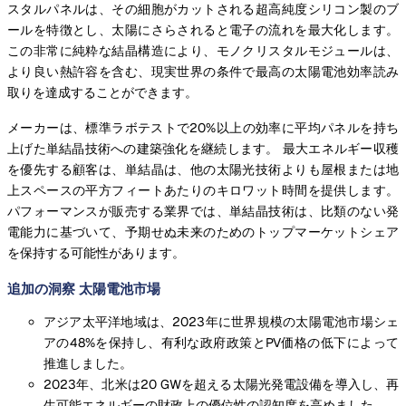
スタルパネルは、その細胞がカットされる超高純度シリコン製のブ
ールを特徴とし、太陽にさらされると電子の流れを最大化します。
この非常に純粋な結晶構造により、モノクリスタルモジュールは、
より良い熱許容を含む、現実世界の条件で最高の太陽電池効率読み
取りを達成することができます。
メーカーは、標準ラボテストで20%以上の効率に平均パネルを持ち
上げた単結晶技術への建築強化を継続します。 最大エネルギー収穫
を優先する顧客は、単結晶は、他の太陽光技術よりも屋根または地
上スペースの平方フィートあたりのキロワット時間を提供します。
パフォーマンスが販売する業界では、単結晶技術は、比類のない発
電能力に基づいて、予期せぬ未来のためのトップマーケットシェア
を保持する可能性があります。
追加の洞察 太陽電池市場
アジア太平洋地域は、2023年に世界規模の太陽電池市場シェ
アの48%を保持し、有利な政府政策とPV価格の低下によって
推進しました。
2023年、北米は20 GWを超える太陽光発電設備を導入し、再
生可能エネルギーの財政上の優位性の認知度を高めました。