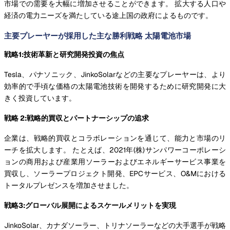
市場での需要を大幅に増加させることができます。 拡大する人口や
経済の電力ニーズを満たしている途上国の政府によるものです。
主要プレーヤーが採用した主な勝利戦略 太陽電池市場
戦略1:技術革新と研究開発投資の焦点
Tesla、パナソニック、JinkoSolarなどの主要なプレーヤーは、より
効率的で手頃な価格の太陽電池技術を開発するために研究開発に大
きく投資しています。
戦略 2:戦略的買収とパートナーシップの追求
企業は、戦略的買収とコラボレーションを通じて、能力と市場のリ
ーチを拡大します。 たとえば、2021年(株)サンパワーコーポレーシ
ョンの商用および産業用ソーラーおよびエネルギーサービス事業を
買収し、ソーラープロジェクト開発、EPCサービス、O&Mにおける
トータルプレゼンスを増加させました。
戦略3:グローバル展開によるスケールメリットを実現
JinkoSolar、カナダソーラー、トリナソーラーなどの大手選手が戦略