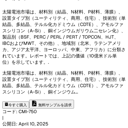
太陽電池市場は、材料別（結晶、N材料、P材料、薄膜）、
設置タイプ別（ユーティリティ、商用、住宅）、技術別（単
結晶、多結晶、テルル化カドミウム（CDTE）、アモルファ
スシリコン（A-Si）、銅インジウムガリウム二セレン化）、
製品別（BSF、PERC / PERL / PERT / TOPCON、HJT、
IBCおよびMWT、その他）、地域別（北米、ラテンアメリ
カ、アジア太平洋、ヨーロッパ、中東、アフリカ）に分類さ
れています。レポートでは、上記の価値（10億米ドル単
位）を示しています。
.
太陽電池市場は、材料別（結晶、N材料、P材料、薄膜）、
設置タイプ別（ユーティリティ、商用、住宅）、技術別（単
結晶、多結晶、テルル化カドミウム（CDTE）、アモルファ
スシリコン（A-Si）、銅インジウム
...
今すぐ購入
無料サンプルを請求
コード
:
CMI-
750
|
公開日
:
April 10, 2025