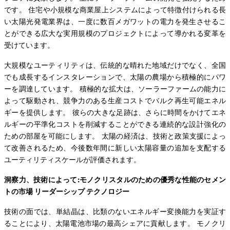
です。 住宅や小規模な商業屋上システムによって特徴付けられる長
い太陽光発電業界は、一度に数百メガワットの電力を発生させるこ
とができる広大な実用規模のプロジェクトによって導かれる変革を
受けています。
大規模なユーティリティは、伝統的な晴れた地域だけでなく、全国
でも成長するインスタレーションで、太陽の農場から積極的にパワ
ーを調達しています。 積極的な拡大は、ソーラーファームの能力に
よって駆動され、競争力のある生産コストでバルク再生可能エネル
ギーを提供します。 彼らの大きな足跡は、さらに時間をかけてエネ
ルギーの平準化コストを削減することができる連続的な設計強化の
ための部屋を可能にします。 太陽の経済は、技術と政策支援によっ
て改善されるため、今後数年間に新しい太陽容量の追加を支配する
ユーティリティスケールが評価されます。
洞察力、技術によって:モノクリスタルのための優秀な性能のセメン
トの市場 リーダーシップ テクノロジー
技術の面では、単結晶は、比類のないエネルギー変換能力を実証す
ることにより、太陽電池市場の最高シェアに貢献します。 モノクリ