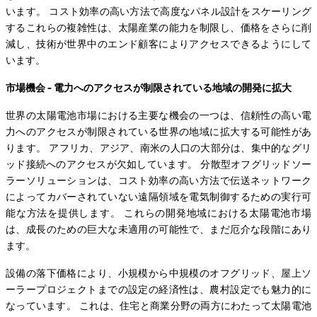
います。 コスト効率の高い方法で高度なパネル設計をスケーリング
するこれらの複雑性は、太陽産業の能力を制限し、価格をさらに削
減し、技術が世界中のエンド顧客によりアクセスできるようにして
います。
市場機会 - 電力へのアクセスが制限されている地域の開発に拡大
世界の太陽電池市場における主要な機会の一つは、信頼性の高い電
力へのアクセスが制限されている世界の地域に拡大する可能性があ
ります。 アフリカ、アジア、南米の人口の大部分は、集中的なグリ
ッド接続へのアクセスが欠如しています。 分散型オフグリッドソー
ラーソリューションは、コスト効率の高い方法で伝送ネットワーク
によってカバーされていない遠隔領域を電気制御するための実行可
能な方法を提供します。 これらの開発地域における太陽電池市場
は、成長のための巨大な未適用の可能性で、まだ厄介な段階にあり
ます。
設備の落下価格により、小規模から中規模のオフグリッド、屋上ソ
ーラープロジェクトまでの設定の経済性は、農村設定でも魅力的に
なっています。 これは、住宅と商業分野の両方にわたって太陽電池