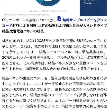
このレポートの詳細については、
無料サンプルコピーをダウン
ロード
材料による洞察: 上昇の効率および費用効果が大きいドライブ
結晶 太陽電池パネルの成長
材料の面では、結晶は2025年の太陽電池市場の58.6%のシェアに貢
献します。 これは、他の材料と比較して大幅に高い効率と低下コス
トを所有しています。 結晶ソーラーパネル、特に単結晶多様体、
20%のエネルギー変換率を提供し、マルチ結晶パネルは17%前後では
ありません。 この高効率は、結晶パネルが少ない屋根スペースを必
要とするため、薄膜技術を組み合わせて同じ電力を発生させます。
結晶パネルの生産のコストも、近年規模の製造業や技術の進歩に夢
中になっています。 コストが一度禁止された広範囲の結晶の採用、
価格が他の材料と並んでいます。 成長を続けるスケールの効率の利
益がまだ作られ、経済は市場のリーダーシップを拡張しなければ維
持するために気づく結晶見ます。 エネルギー消費者が最もやりがい
のあるソーラー投資を求めるように、高効率と競争力のある価格設