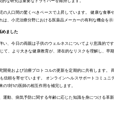
続的な研究は重要なドライバーを維持します。
小児の人口間の驚くべきペースで上昇しています。 健康な食事
これは、小児治療分野における医薬品メーカーの有利な機会を示
高めました
伴い、今日の両親は子供のウェルネスについてより意識的です
通じて、より大きな健康教育が、潜在的なリスクを理解し、早期
究開発および治療プロトコルの更新を定期的に共有します。 
にも信頼を寄せています。 オンラインヘルスサポートコミュニ
来の1対1の医師の相互作用を補完します。
、運動、病気予防に関する年齢に応じた知識を身につける革新