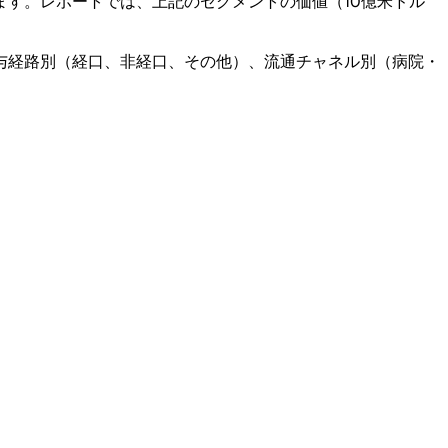
す。レポートでは、上記のセグメントの価値（10億米ドル
与経路別（経口、非経口、その他）、流通チャネル別（病院・