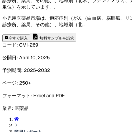
診療所、薬局、その他）、地域別（北米、ラテンアメリカ、
単位）を示しています。
.
小児用医薬品市場は、適応症別（がん（白血病、脳腫瘍、リ
診療所、薬局、その他）、地域別（北
...
今すぐ購入
無料サンプルを請求
コード
:
CMI-
269
|
公開日
:
April 10, 2025
|
予測期間
:
2025-2032
|
ページ
:
250+
|
フォーマット
:
Excel and PDF
|
業界
:
医薬品
業界レポート