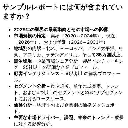
サンプルレポートには何が含まれてい
ますか？
2026年の業界の最新動向とその市場への影響
市場規模の推定
– 実績（2020～2024年）、現在
（2026年）、および予測（2026～2033年）
地域別の内訳
– 北米、ヨーロッパ、アジア太平洋、中
東、アフリカ、ラテンアメリカ、そして
35カ国以上
。
競争環境
– 企業市場シェア分析、製品ベンチマーキン
グ、25社以上の詳細な企業プロフィール。
顧客インテリジェンス
– 50人以上の顧客プロフィー
ル。
セグメント分析
– 市場規模、前年比成長率、トレン
ド、および5つ以上のセグメントと25のサブセグメン
トにおけるユースケース。
価格分析
– 地理別および企業別の価格ダッシュボー
ド。
主要な市場ドライバー、課題、未来のトレンド
– 成長
に対する影響分析。