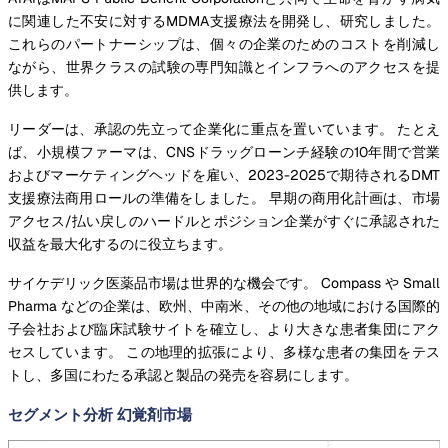
に関連した不安に対するMDMA支援療法を開発し、研究しました。
これらのパートナーシップは、個々の企業のためのコストを削減し
ながら、世界クラスの試験の専門知識とインフラへのアクセスを提
供します。
リーダーは、承認の先立って企業化に重点を置いています。 たとえ
ば、小規模ファーマは、CNSドラッグローンチ経験の10年間で営業
およびマーケティングヘッドを雇い、2023-2025で期待されるDMT
支援療法商用ロールの準備をしました。 早期の商用化計画は、市場
アクセス/払い戻しのハードルとポジション企業がすぐに承認された
収益を最大化するのに役立ちます。
サイケデリック医薬品市場は世界的な機会です。 Compass や Small
Pharma などの企業は、欧州、中南米、その他の地域における国際的
子会社および臨床試験サイトを確立し、より大きな患者集団にアク
セスしています。 この地理的拡張により、多様な患者の集団をテス
トし、多国にわたる承認と製品の発売を容易にします。
セグメント分析 幻覚剤市場