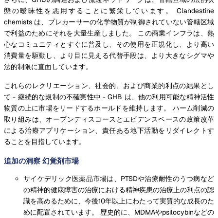
態の曖昧性を悪用することに繁栄しています。 Clandestine
chemists は、プレカーサーの化学物質が制御されていない管轄区域
で利益のためにそれを大量生産しました。 この商業インフラは、熱
心なコミュニティとすぐに普及し、その使用を正規化し、より高い
消費量を駆動し、より目に見える代替手段は、より大きなシグマや
法的制限に直面しています。
これらのレクリエーション、社会的、および商業的利点の結果とし
て - 継続的な規制の不確実性中 - GHB は、他の利用可能な精神活性
物質の上に市場をリードするホールドを維持します。 ハーム削減の
取り組みは、オープンディスコースとエビデンスベースの政策改革
による治療アプリケーション、責任ある地下活動をリダイレクトす
ることを目指しています。
追加の洞察 幻覚剤市場
サイケデリック医薬品市場は、PTSDや治療耐性のうつ病など
の精神的健康障害の治療における精神疾患の治療上の利点の認
識を高めるために、今後10年以上にわたって実質的な成長のた
めに配置されています。 歴史的に、MDMAやpsilocybinなどの