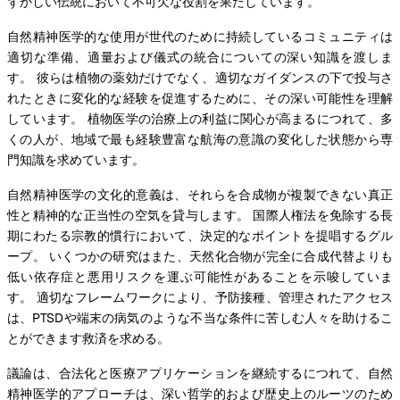
ずかしい伝統において不可欠な役割を果たしています。
自然精神医学的な使用が世代のために持続しているコミュニティは
適切な準備、適量および儀式の統合についての深い知識を渡しま
す。 彼らは植物の薬効だけでなく、適切なガイダンスの下で投与さ
れたときに変化的な経験を促進するために、その深い可能性を理解
しています。 植物医学の治療上の利益に関心が高まるにつれて、多
くの人が、地域で最も経験豊富な航海の意識の変化した状態から専
門知識を求めています。
自然精神医学の文化的意義は、それらを合成物が複製できない真正
性と精神的な正当性の空気を貸与します。 国際人権法を免除する長
期にわたる宗教的慣行において、決定的なポイントを提唱するグル
ープ。 いくつかの研究はまた、天然化合物が完全に合成代替よりも
低い依存症と悪用リスクを運ぶ可能性があることを示唆していま
す。 適切なフレームワークにより、予防接種、管理されたアクセス
は、PTSDや端末の病気のような不当な条件に苦しむ人々を助けるこ
とができます救済を求める。
議論は、合法化と医療アプリケーションを継続するにつれて、自然
精神医学的アプローチは、深い哲学的および歴史上のルーツのため