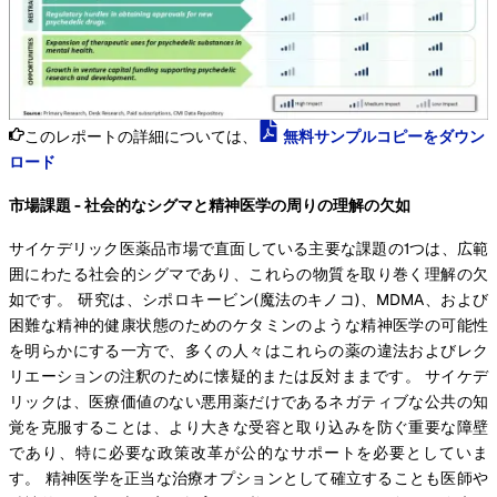
このレポートの詳細については、
無料サンプルコピーをダウン
ロード
市場課題 - 社会的なシグマと精神医学の周りの理解の欠如
サイケデリック医薬品市場で直面している主要な課題の1つは、広範
囲にわたる社会的シグマであり、これらの物質を取り巻く理解の欠
如です。 研究は、シポロキービン(魔法のキノコ)、MDMA、および
困難な精神的健康状態のためのケタミンのような精神医学の可能性
を明らかにする一方で、多くの人々はこれらの薬の違法およびレク
リエーションの注釈のために懐疑的または反対ままです。 サイケデ
リックは、医療価値のない悪用薬だけであるネガティブな公共の知
覚を克服することは、より大きな受容と取り込みを防ぐ重要な障壁
であり、特に必要な政策改革が公的なサポートを必要としていま
す。 精神医学を正当な治療オプションとして確立することも医師や