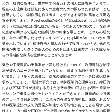
どの一般的な条件は、世界中で何百万もの個人に影響を与えます。
現在の主流療法は頻繁に多くの患者のための限られた有効か、また
は望ましくない副作用を作り出すことができる薬剤の薬物と長期処
置を要求します。 Psychedelicの薬剤、特にpsilocybinおよびMDMA
のような混合物は処置抵抗力があるうつ病およびPTSDのような条件
の患者を助けるで厳密な臨床試験の約束を示します。 これらの研究
は、単一の用量またはサイロキシビンまたはMDMAのいくつかの用
量を示しています, 精神療法と組み合わせて投与されたとき, 他の治
療法が失敗した多くの個人のための抑圧または後方ストレス症状か
らの長期的な救済を提供することができます.
気分や不安障害の予防率が上昇し続けるにつれて、利用可能な治療
法が彼らのニーズを満たしていないか、耐えうる副作用を生成しな
い場合、より多くの患者は、従来の治療法のアプローチに選択肢を
求めるでしょう。 最近の研究では、精神医学的心理療法は、抑圧的
およびPTSD症状が持続する月または数年後の1回または2回の投薬セ
ッションで重要な減少をもたらすことができます。 継続的かつ将来
のフェーズ 3 臨床試験は、これらの有望な早期発見、医師、および
精神医学療法の規制的受諾が加速する可能性があることを腐食し続
けます。 うつ病やPTSDなどの徴候のためのサイケデリック薬の広範