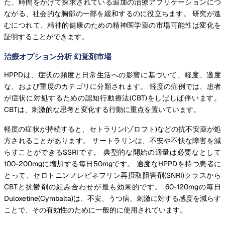
た、時間をかけて探求されている追加の治療アプリケーションにつ
ながる、社会的な胸部の一部を緩和するのに役立ちます。 研究が進
むにつれて、精神的健康のための精神医学薬の市場可能性は変化を
証明することができます。
治療オプション分析 幻覚剤市場
HPPDは、症状の頻度と日常生活への影響に基づいて、軽度、適度
な、および重度のカテゴリに分類されます。 軽度の症例では、患者
が症状に対処するための認知行動療法(CBT)をしばしば伴います。
CBTは、刺激的な思考と変化する行動に重点を置いています。
軽度の症状が持続すると、セトラリン(ゾロフト)などの抗不安薬が処
方されることがあります。 サートラリンは、不安や不快な障害を減
らすことができるSSRIです。 典型的な開始の適量は必要なとして
100-200mgに増加する毎日50mgです。 適度なHPPDを持つ患者に
とって、セロトニンノレピネフリン再摂取阻害剤(SNRI)クラスから
CBTと抗鬱剤の組み合わせが最も効果的です。 60-120mgの毎日
Duloxetine(Cymbalta)は、不安、うつ病、刺激に対する感度を減らす
ことで、その有効性のために一般的に使用されています。