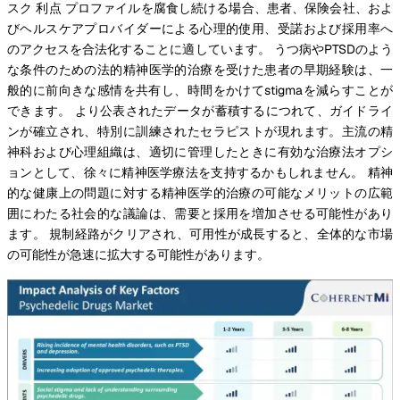
スク 利点 プロファイルを腐食し続ける場合、患者、保険会社、およ
びヘルスケアプロバイダーによる心理的使用、受諾および採用率へ
のアクセスを合法化することに適しています。 うつ病やPTSDのよう
な条件のための法的精神医学的治療を受けた患者の早期経験は、一
般的に前向きな感情を共有し、時間をかけてstigmaを減らすことが
できます。 より公表されたデータが蓄積するにつれて、ガイドライ
ンが確立され、特別に訓練されたセラピストが現れます。主流の精
神科および心理組織は、適切に管理したときに有効な治療法オプシ
ョンとして、徐々に精神医学療法を支持するかもしれません。 精神
的な健康上の問題に対する精神医学的治療の可能なメリットの広範
囲にわたる社会的な議論は、需要と採用を増加させる可能性があり
ます。 規制経路がクリアされ、可用性が成長すると、全体的な市場
の可能性が急速に拡大する可能性があります。