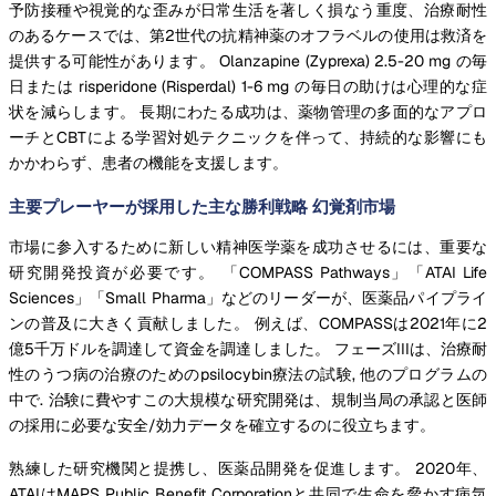
予防接種や視覚的な歪みが日常生活を著しく損なう重度、治療耐性
のあるケースでは、第2世代の抗精神薬のオフラベルの使用は救済を
提供する可能性があります。 Olanzapine (Zyprexa) 2.5-20 mg の毎
日または risperidone (Risperdal) 1-6 mg の毎日の助けは心理的な症
状を減らします。 長期にわたる成功は、薬物管理の多面的なアプロ
ーチとCBTによる学習対処テクニックを伴って、持続的な影響にも
かかわらず、患者の機能を支援します。
主要プレーヤーが採用した主な勝利戦略 幻覚剤市場
市場に参入するために新しい精神医学薬を成功させるには、重要な
研究開発投資が必要です。 「COMPASS Pathways」「ATAI Life
Sciences」「Small Pharma」などのリーダーが、医薬品パイプライ
ンの普及に大きく貢献しました。 例えば、COMPASSは2021年に2
億5千万ドルを調達して資金を調達しました。 フェーズIIIは、治療耐
性のうつ病の治療のためのpsilocybin療法の試験, 他のプログラムの
中で. 治験に費やすこの大規模な研究開発は、規制当局の承認と医師
の採用に必要な安全/効力データを確立するのに役立ちます。
熟練した研究機関と提携し、医薬品開発を促進します。 2020年、
ATAIはMAPS Public Benefit Corporationと共同で生命を脅かす病気