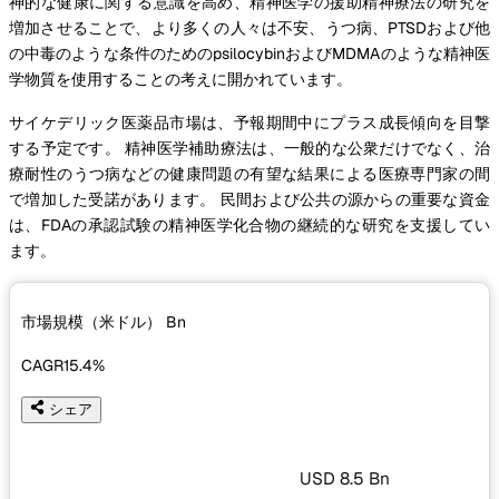
神的な健康に関する意識を高め、精神医学の援助精神療法の研究を
増加させることで、より多くの人々は不安、うつ病、PTSDおよび他
の中毒のような条件のためのpsilocybinおよびMDMAのような精神医
学物質を使用することの考えに開かれています。
サイケデリック医薬品市場は、予報期間中にプラス成長傾向を目撃
する予定です。 精神医学補助療法は、一般的な公衆だけでなく、治
療耐性のうつ病などの健康問題の有望な結果による医療専門家の間
で増加した受諾があります。 民間および公共の源からの重要な資金
は、FDAの承認試験の精神医学化合物の継続的な研究を支援してい
ます。
市場規模（米ドル）
Bn
CAGR
15.4%
シェア
USD 8.5 Bn