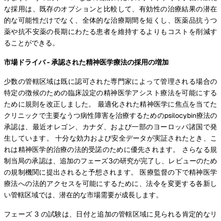
な採用は、既存のオプションと比較して、有効性の治療結果の潜在
的な可能性だけでなく、全体的な治療期間を短くし、医薬品抗うつ
薬や抗不安薬の長期にわたる患者を維持するよりもコストを削減す
ることができる。
市場ドライバ - 承認された精神医学療法の採用の増加
少数の管轄区域は既に認可された専門家によって管理される場合の
特定の徴候のための臨床設定の精神医学アシスト療法を可能にする
ために規則を改正しました。 最適化された精神医学に焦点を当てた
クリニックで主要なうつ病性障害を治療するためのpsilocybin療法の
承認は、最近オレゴン、カナダ、および一部のヨーロッパ諸国で発
生しています。 十分な効力および安全データが実証されたとき、こ
れは精神医学的治療の法的受諾のために優先されます。 さらなる規
制当局の承認は、追加のフェーズ3の研究が完了し、レビューのため
の規制機関に提出されると予想されます。 医療監督の下で精神医学
療法への法的アクセスを可能にするために、法令を変更する各新し
い管轄区域では、潜在的な市場需要が成長します。
フェーズ 3 の試験は、日付と追加の管轄区域に見られる肯定的なリ