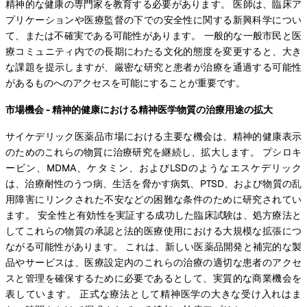
精神的な健康の専門家を教育する必要があります。 医師は、臨床ア
プリケーションや医療監督の下での安全性に関する新興科学につい
て、または不確実である可能性があります。 一般的な一般市民と医
療コミュニティ内での長期にわたる文化的態度を変更すると、大き
な課題を提示しますが、厳密な研究と患者が治療を通過する可能性
があるものへのアクセスを可能にすることが重要です。
市場機会 - 精神的健康における精神医学物質の治療用途の拡大
サイケデリック医薬品市場における主要な機会は、精神的健康表示
のためのこれらの物質に治療研究を継続し、拡大します。 プシロキ
ービン、MDMA、ケタミン、およびLSDのようなエスケデリック
は、治療耐性のうつ病、生活を脅かす病気、PTSD、および物質の乱
用障害にリンクされた不安などの困難な条件のために研究されてい
ます。 安全性と有効性を実証する成功した臨床試験は、処方療法と
してこれらの物質の承認と法的医療使用における大規模な拡張につ
ながる可能性があります。 これは、新しい医薬品開発と補完的な製
品やサービスは、医療設定内のこれらの治療の適切な患者のアクセ
スと管理を確保するために必要であるとして、実質的な商業機会を
表しています。 正式な療法として精神医学の大きな受け入れはま