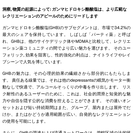
洞察, 物質の起源によって: ガンマヒドロキシ酪酸塩は、より広範な
レクリエーションのアピールのためにリードします
ガンマヒドロキシ酪酸塩(GHB)のサブセグメントは、市場で34.2%の
最大のシェアを保持しています。 しばしば「パーティ薬」と呼ば
れ、GHBは、他のサイケデリック体やMDMAと比較して、レクリエ
ーション薬コミュニティの間でより広い魅力を運びます。 そのユー
フォリック, 効果を阻害し、性的強化の利点は、ナイトライフやレイ
ブシーンで人気を博しています.
GHBの魅力は、その心理的効果の繊細さから部分的にもたらしま
す。 責任ある線量では、それは他のdepressantsの眠気かモーター衝
動なしで快適で、アルコールそっくりの中毒を作り出します。 リス
ク耐性のあるユーザーのために、これは、社会的潤滑と知覚的な魅
力や自信を隠す公的な消費を控えることができます。 その速いオン
セットおよび短い持続期間はまた、グループ、屋内または屋外でだ
けか、またはかどうか適用範囲が広い、自発的なレクリエーション
の使用を可能にします。
さらに、GHBの調達および流通ネットワークは、管轄区域の法的状