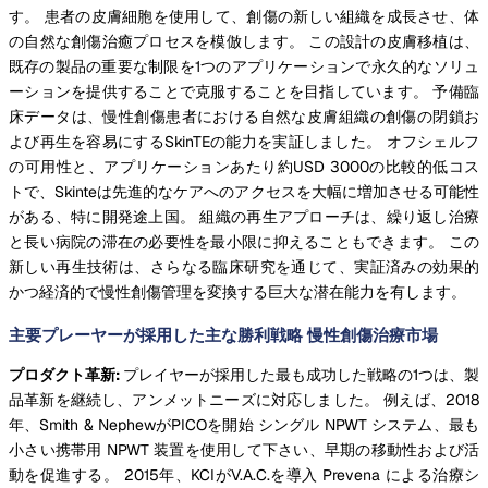
す。 患者の皮膚細胞を使用して、創傷の新しい組織を成長させ、体
の自然な創傷治癒プロセスを模倣します。 この設計の皮膚移植は、
既存の製品の重要な制限を1つのアプリケーションで永久的なソリュ
ーションを提供することで克服することを目指しています。 予備臨
床データは、慢性創傷患者における自然な皮膚組織の創傷の閉鎖お
よび再生を容易にするSkinTEの能力を実証しました。 オフシェルフ
の可用性と、アプリケーションあたり約USD 3000の比較的低コス
トで、Skinteは先進的なケアへのアクセスを大幅に増加させる可能性
がある、特に開発途上国。 組織の再生アプローチは、繰り返し治療
と長い病院の滞在の必要性を最小限に抑えることもできます。 この
新しい再生技術は、さらなる臨床研究を通じて、実証済みの効果的
かつ経済的で慢性創傷管理を変換する巨大な潜在能力を有します。
主要プレーヤーが採用した主な勝利戦略 慢性創傷治療市場
プロダクト革新:
プレイヤーが採用した最も成功した戦略の1つは、製
品革新を継続し、アンメットニーズに対応しました。 例えば、2018
年、Smith & NephewがPICOを開始 シングル NPWT システム、最も
小さい携帯用 NPWT 装置を使用して下さい、早期の移動性および活
動を促進する。 2015年、KCIがV.A.C.を導入 Prevena による治療シ