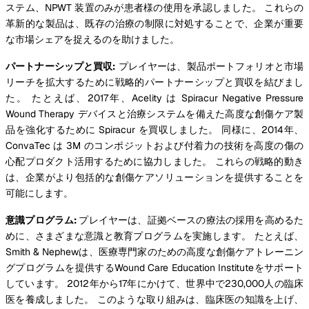
ステム、NPWT 装置のみが患者様の使用を承認しました。 これらの
革新的な製品は、既存の治療の制限に対処することで、企業が重要
な市場シェアを捉えるのを助けました。
パートナーシップと買収:
プレイヤーは、製品ポートフォリオと市場
リーチを拡大するために戦略的パートナーシップと買収を結びまし
た。 たとえば、2017年、Acelity は Spiracur Negative Pressure
Wound Therapy デバイスと治療システムを備えた高度な創傷ケア製
品を強化するために Spiracur を買収しました。 同様に、2014年、
ConvaTec は 3M のコンポジットおよび付着力の技術を高度の傷の
心配プロダクト活用するために協力しました。 これらの戦略的動き
は、企業がより包括的な創傷ケアソリューションを提供することを
可能にします。
意識プログラム:
プレイヤーは、証拠ベースの療法の採用を高めるた
めに、さまざまな意識と教育プログラムを実施します。 たとえば、
Smith & Nephewは、医療専門家のための高度な創傷ケアトレーニン
グプログラムを提供するWound Care Education Instituteをサポート
しています。 2012年から17年にかけて、世界中で230,000人の臨床
医を養成しました。 このような取り組みは、臨床医の知識を上げ、