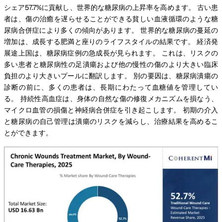
シェア57.7%に貢献し、世界的な糖尿病の上昇率を高めます。 古い患
者は、傷の治癒を遅らせることができる貧しい血液循環のような糖
尿病合併症により多くの傾向があります。 世界的な糖尿病の蔓延の
増加は、成長する肥満と座りのライフスタイルの結果です。 経済発
展途上国は、糖尿病症例の急成長が見られます。 これは、リスクの
多い患者と糖尿病性の足潰瘍および他の慢性の傷のより大きい臨床
負担のより大きいプールに翻訳します。 別の要因は、糖尿病潰瘍の
診断の前に、多くの患者は、長期にわたって血糖値を管理してい
る。 持続性高血症は、身体の自然な傷の修復メカニズムを損なう、
マイクロ血管の損傷と神経病合併症を引き起こします。 初期の介入
と糖尿病の自己管理は潰瘍のリスクを減らし、治療結果を高めるこ
とができます。