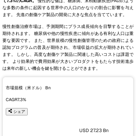
て7.3%のCAGR。
慢性的な傷は、糖尿病、末梢動脈疾患(PAD)のよう
な多数の条件に起因する世界中の人口のかなりの割合に影響を与え
ます。 先進の創傷ケア製品の開発に大きな焦点を当てています。
慢性創傷治療市場は、予測期間にプラス成長傾向を目撃することが
期待されます。 糖尿病や他の慢性疾患に傾向がある有利な人口は重
要な要因です。 また、世界規模の慢性創傷管理のための政府による
認知プログラムの普及が期待され、市場収益の拡大が期待されてい
ます。 しかし、高度な創傷ケア製品に関連した高いコストは課題で
す。 より効果的で費用効果が大きいプロダクトをもたらす技術進歩
は来年の新しい機会を鍵を開けることができます。
市場規模（米ドル）
Bn
CAGR
7.3%
シェア
USD 27.23 Bn