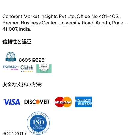
Coherent Market Insights Pvt Ltd, Office No 401-402,
Bremen Business Center, University Road, Aundh, Pune –
411007, India.
信頼性と認証
860519526
安全な支払い方法:
9001:2015