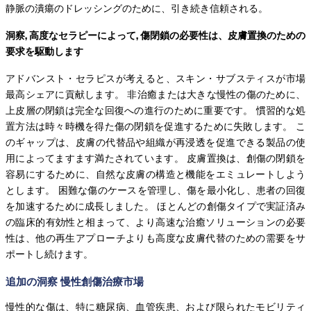
静脈の潰瘍のドレッシングのために、引き続き信頼される。
洞察, 高度なセラピーによって, 傷閉鎖の必要性は、皮膚置換のための
要求を駆動します
アドバンスト・セラピスが考えると、スキン・サブスティスが市場
最高シェアに貢献します。 非治癒または大きな慢性の傷のために、
上皮層の閉鎖は完全な回復への進行のために重要です。 慣習的な処
置方法は時々時機を得た傷の閉鎖を促進するために失敗します。 こ
のギャップは、皮膚の代替品や組織が再浸透を促進できる製品の使
用によってますます満たされています。 皮膚置換は、創傷の閉鎖を
容易にするために、自然な皮膚の構造と機能をエミュレートしよう
とします。 困難な傷のケースを管理し、傷を最小化し、患者の回復
を加速するために成長しました。 ほとんどの創傷タイプで実証済み
の臨床的有効性と相まって、より高速な治癒ソリューションの必要
性は、他の再生アプローチよりも高度な皮膚代替のための需要をサ
ポートし続けます。
追加の洞察 慢性創傷治療市場
慢性的な傷は、特に糖尿病、血管疾患、および限られたモビリティ