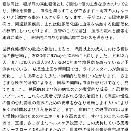
糖尿病は、糖尿病の高血糖値として慢性の傷の主要な原因の1つであ
り、神経を損傷し、血流を減らすことができます - 両方の人はゆっ
くりと治癒する傷のリスクが高くなります。 長期にわたる陽性糖尿
病は、周辺動脈疾患、または動脈硬化症に血液を供給する動脈硬化
の狭窄にもつながります。 血管のこの閉塞は、血液の流れと酸素を
組織に減らし、最終的に自然な創傷治癒プロセスを遅らせる。
世界保健機関の最近の報告によると、18歳以上の成人における糖尿
病の罹患率は、2020年に6.7%から10.5%に上昇しました。 約642万
人、または10人の成人の1人が2040年まで糖尿病を患っていると予
測されている。 成長途上国や新興国では、ライフスタイルが急速に
変化し、より肥満とより少ない物理的な活動につながります。 さま
ざまな疫学的研究によると、同様の傾向は血管疾患だけでなく、見
てきました。 糖尿病および管の病気のこの実質的な成長した忍耐強
いプールは、これらの患者で形成される傷の治癒として高度の慢性
の傷の心配管理の選択のための要求をかなり運転します大いにより
多くの時間および介入を必要とします。 症例ごとの処置の支出はま
た慢性の傷のためのマニホールドを高めます。 すべてのこれらの要
因は、直接、さまざまなヘルスケア設定で、この成長している患者
のケースロードを処理するために、世界中の慢性創傷治療市場で継