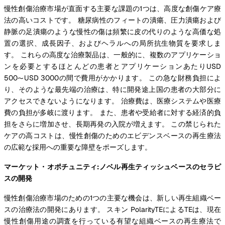
慢性創傷治療市場が直面する主要な課題の1つは、高度な創傷ケア療
法の高いコストです。 糖尿病性のフィートの潰瘍、圧力潰瘍および
静脈の足潰瘍のような慢性の傷は頻繁に皮の代りのような高価な処
置の選択、成長因子、およびヘラルへの局所抗生物質を要求しま
す。 これらの高度な治療製品は、一般的に、複数のアプリケーショ
ンを必要とするほとんどの患者とアプリケーションあたりUSD
500〜USD 3000の間で費用がかかります。 この急な財務負担によ
り、そのような最先端の治療は、特に開発途上国の患者の大部分に
アクセスできないようになります。 治療費は、医療システムや医療
費の負担が多岐に渡ります。 また、患者や受給者に対する経済的負
担をさらに増加させ、長期再発の入院が増えます。 この禁じられた
ケアの高コストは、慢性創傷のためのエビデンスベースの再生療法
の広範な採用への重要な障壁をポーズします。
マーケット・オポチュニティ:ノベル再生ティッシュベースのセラピ
スの開発
慢性創傷治療市場のための1つの主要な機会は、新しい再生組織ベー
スの治療法の開発にあります。 スキン PolarityTEによるTEは、現在
慢性創傷用途の調査を行っている有望な組織ベースの再生療法で