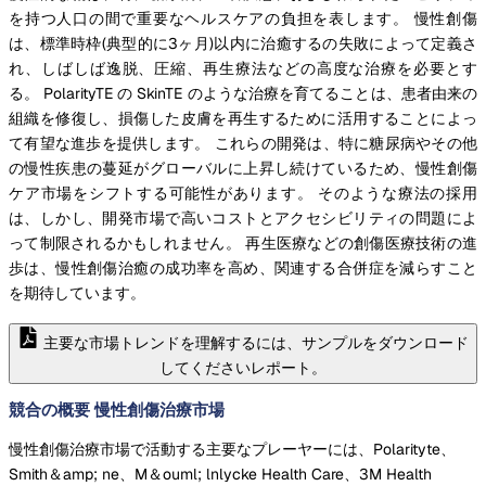
を持つ人口の間で重要なヘルスケアの負担を表します。 慢性創傷
は、標準時枠(典型的に3ヶ月)以内に治癒するの失敗によって定義さ
れ、しばしば逸脱、圧縮、再生療法などの高度な治療を必要とす
る。 PolarityTE の SkinTE のような治療を育てることは、患者由来の
組織を修復し、損傷した皮膚を再生するために活用することによっ
て有望な進歩を提供します。 これらの開発は、特に糖尿病やその他
の慢性疾患の蔓延がグローバルに上昇し続けているため、慢性創傷
ケア市場をシフトする可能性があります。 そのような療法の採用
は、しかし、開発市場で高いコストとアクセシビリティの問題によ
って制限されるかもしれません。 再生医療などの創傷医療技術の進
歩は、慢性創傷治癒の成功率を高め、関連する合併症を減らすこと
を期待しています。
主要な市場トレンドを理解するには、サンプルをダウンロード
してくださいレポート。
競合の概要 慢性創傷治療市場
慢性創傷治療市場で活動する主要なプレーヤーには、Polarityte、
Smith＆amp; ne、M＆ouml; lnlycke Health Care、3M Health