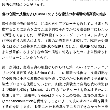
続的な増加につながります。
傷の心配の技術およびSkinTEのような療法の市場運転者高度の進歩
慢性創傷治療の風景は、組織の再生アプローチを通じてより速く治
癒することに焦点を当てた進歩的な革新でかなり過去数年にわたっ
て変形してきました。 新規創傷ドレッシング、デバイス、皮膚およ
び神経置換の導入により、従来の治療変更と比較して、臨床医や患
者にはるかに改善された選択肢を提供しました。 継続的な研究は、
より効果的にさまざまな創傷の病態に対処するためにより洗練され
たソリューションをもたらす。
第一次例は、患者自身の細胞から作られた第一のバイオエンジニア
リング皮膚代替であるSkinteです。 この最新の進歩は、皮膚細胞を
非侵襲的に小さな皮膚の生検を通して穏やかな収穫を伴う革新的な
製造プロセスを使用しています。 細胞は実験室で自然な皮の構造お
よび機能を模倣するintactおよび生きているシートを作成するために
増加します。 適用中、Skinteはティッシュの成長、血管の形成およ
びreepithelializationを促進することによって皮のすべての層を再生
するのを助けます。 長期にわたる標準ケアに反応できなかった再発