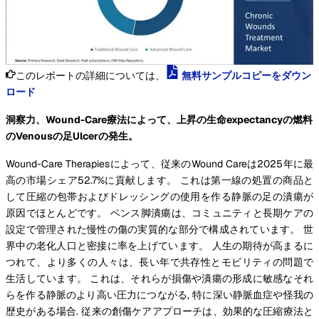
このレポートの詳細については、
無料サンプルコピーをダウン
ロード
洞察力、Wound-Care療法によって、上昇の生命expectancyの燃料
のVenousの足Ulcerの発生。
Wound-Care Therapiesによって、従来のWound Careは2025年に最
高の市場シェア52.7%に貢献します。 これは第一線の処置の商品と
して圧縮の包帯およびドレッシングの使用を作る静脈の足の潰瘍が
原因でほとんどです。 ベンス脚潰瘍は、コミュニティと長期ケアの
設定で管理された慢性の傷の実質的な部分で構成されています。 世
界中の老化人口と密接に率を上げています。 人生の期待が高まるに
つれて、より多くの人々は、長い年で共存性とモビリティの問題で
生活しています。 これは、それらが損傷や潰瘍の形成に敏感なそれ
らを作る静脈のより高い圧力につながる, 特に深い静脈血症や怪我の
歴史がある場合. 従来の創傷ケアアプローチは、効果的な圧縮療法と