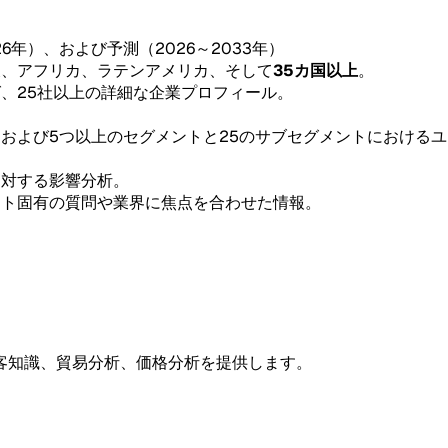
26年）、および予測（2026～2033年）
東、アフリカ、ラテンアメリカ、そして
35カ国以上
。
グ、25社以上の詳細な企業プロフィール。
。
、および5つ以上のセグメントと25のサブセグメントにおける
。
に対する影響分析。
ント固有の質問や業界に焦点を合わせた情報。
客知識、貿易分析、価格分析を提供します。