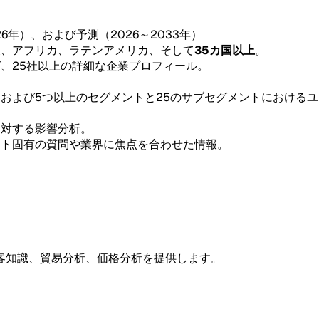
26年）、および予測（2026～2033年）
東、アフリカ、ラテンアメリカ、そして
35カ国以上
。
グ、25社以上の詳細な企業プロフィール。
。
、および5つ以上のセグメントと25のサブセグメントにおける
。
に対する影響分析。
ント固有の質問や業界に焦点を合わせた情報。
客知識、貿易分析、価格分析を提供します。