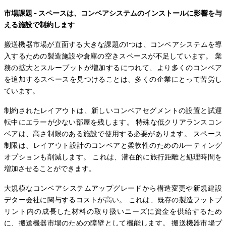
市場課題 - スペースは、コンベアシステムのインストールに影響を与
える施設で制約します
搬送機器市場が直面する大きな課題の1つは、コンベアシステムを導
入するための製造施設や倉庫の空きスペースが不足しています。 業
務の拡大とスループットが増加するにつれて、より多くのコンベア
を追加するスペースを見つけることは、多くの企業にとって苦労し
ています。
制約されたレイアウトは、新しいコンベアセグメントの設置と試運
転中にエラーが少ない部屋を残します。 特殊な低クリアランスコン
ベアは、高さ制限のある施設で使用する必要があります。 スペース
制限は、レイアウト設計のコンベアと柔軟性のためのルーティング
オプションも削減します。 これは、潜在的に旅行距離と処理時間を
増加させることができます。
大規模なコンベアシステムアップグレードから構造変更や新規建設
デター会社に関与するコストが高い。 これは、既存の製造フットプ
リント内の成長した材料の取り扱いニーズに資金を供給するため
に、搬送機器市場のための障壁として機能します。 搬送機器市場プ