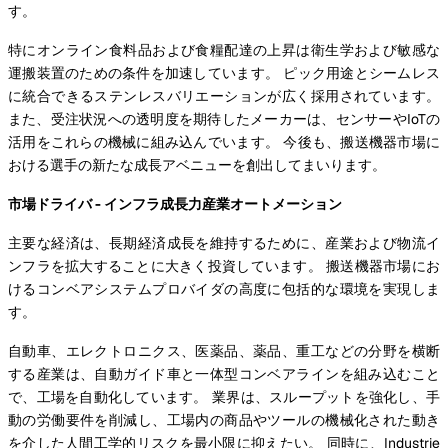
す。
特にオンライン食料品および食糧配達の上昇は衛生学および敏感な
運搬装置のための条件を加速しています。 ピック用途とシームレス
に統合できるステンレスバリエーションが広く採用されています。
また、受注状況への透明度を期待したメーカーは、センサーやIoTの
活用をこれらの機械に組み込んでいます。 今後も、搬送機器市場に
おける選手の新たな成長アベニューを創出してまいります。
市場ドライバ - インフラ成長力産業オートメーション
主要な経済は、長期経済成長を維持するために、産業および物流イ
ンフラを拡大することに大きく投資しています。 搬送機器市場にお
けるコンベアシステムプロバイダの高度に包括的な環境を実現しま
す。
自動車、エレクトロニクス、医薬品、薬品、重工などの分野を横断
する産業は、自動ガイド車と一体型コンベアラインを組み込むこと
で、工場を自動化しています。 業界は、スループットを強化し、手
動の労働要件を削減し、工場内の商品やツールの機械化された動き
を介した人間工学的リスクを最小限に抑えたい。 同時に、Industrie