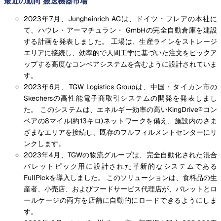
最近の動向 搬送機器市場
2023年7月、Jungheinrich AGは、ドイツ・フレアの本社に
て、ハウレ・アーマチュラン・ GmbHの完全自動倉庫を建設
する計画を発表しました。 工場は、生産ラインをストレージ
エリアに接続し、効率的で人間工学に基づいた注文をピックア
ップする高度なコンベアシステムを含むように設計されていま
す。
2023年6月、TGW Logistics Groupは、中国・タイカン市の
Skechersの高性能電子商取引システムの開発を発表しまし
た。 このシステムは、エネルギー効率の高いKingDrive®コン
ベアの8マイル(約13キロ)ネットワークを備え、施設内のさま
ざまなエリアを接続し、既存のフルフィルメントセンターにリ
ンクします。
2023年4月、TGWの物流グループは、完全自動化された混合
パレットピック用に設計された革新的なシステムである
FullPickを導入しました。 このソリューションは、食料品の生
産者、小売店、およびフードサービス代理店が、パレットとロ
ールケージの両方を店舗に自動的にロードできるようにしま
す。