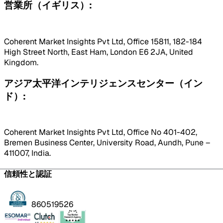
営業所（イギリス）:
Coherent Market Insights Pvt Ltd, Office 15811, 182-184
High Street North, East Ham, London E6 2JA, United
Kingdom.
アジア太平洋インテリジェンスセンター（イン
ド）:
Coherent Market Insights Pvt Ltd, Office No 401-402,
Bremen Business Center, University Road, Aundh, Pune –
411007, India.
信頼性と認証
860519526