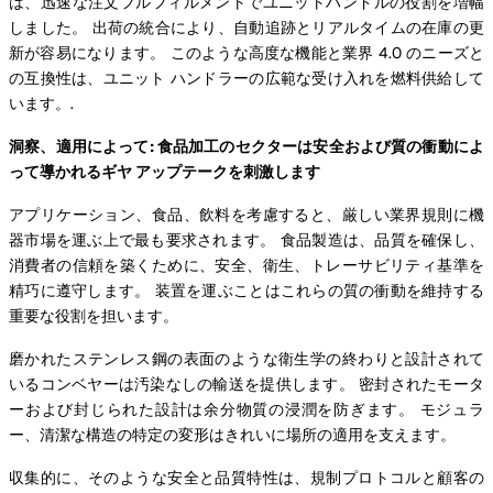
は、迅速な注文フルフィルメントでユニットハンドルの役割を増幅
しました。 出荷の統合により、自動追跡とリアルタイムの在庫の更
新が容易になります。 このような高度な機能と業界 4.0 のニーズと
の互換性は、ユニット ハンドラーの広範な受け入れを燃料供給して
います。.
洞察、適用によって: 食品加工のセクターは安全および質の衝動によ
って導かれるギヤ アップテークを刺激します
アプリケーション、食品、飲料を考慮すると、厳しい業界規則に機
器市場を運ぶ上で最も要求されます。 食品製造は、品質を確保し、
消費者の信頼を築くために、安全、衛生、トレーサビリティ基準を
精巧に遵守します。 装置を運ぶことはこれらの質の衝動を維持する
重要な役割を担います。
磨かれたステンレス鋼の表面のような衛生学の終わりと設計されて
いるコンベヤーは汚染なしの輸送を提供します。 密封されたモータ
ーおよび封じられた設計は余分物質の浸潤を防ぎます。 モジュラ
ー、清潔な構造の特定の変形はきれいに場所の適用を支えます。
収集的に、そのような安全と品質特性は、規制プロトコルと顧客の