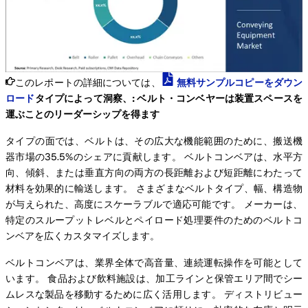
このレポートの詳細については、
無料サンプルコピーをダウン
ロード
タイプによって洞察、: ベルト・コンベヤーは装置スペースを
運ぶことのリーダーシップを得ます
タイプの面では、ベルトは、その広大な機能範囲のために、搬送機
器市場の35.5%のシェアに貢献します。 ベルトコンベアは、水平方
向、傾斜、または垂直方向の両方の長距離および短距離にわたって
材料を効果的に輸送します。 さまざまなベルトタイプ、幅、構造物
が与えられた、高度にスケーラブルで適応可能です。 メーカーは、
特定のスループットレベルとペイロード処理要件のためのベルトコ
ンベアを広くカスタマイズします。
ベルトコンベアは、業界全体で高音量、連続運転操作を可能として
います。 食品および飲料施設は、加工ラインと保管エリア間でシー
ムレスな製品を移動するために広く活用します。 ディストリビュー