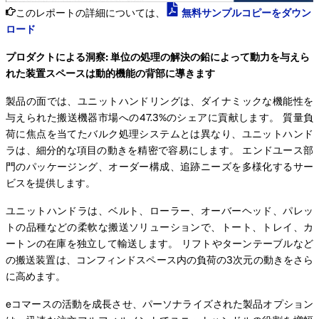
このレポートの詳細については、
無料サンプルコピーをダウン
ロード
プロダクトによる洞察: 単位の処理の解決の鉛によって動力を与えら
れた装置スペースは動的機能の背部に導きます
製品の面では、ユニットハンドリングは、ダイナミックな機能性を
与えられた搬送機器市場への47.3%のシェアに貢献します。 質量負
荷に焦点を当てたバルク処理システムとは異なり、ユニットハンド
ラは、細分的な項目の動きを精密で容易にします。 エンドユース部
門のパッケージング、オーダー構成、追跡ニーズを多様化するサー
ビスを提供します。
ユニットハンドラは、ベルト、ローラー、オーバーヘッド、パレッ
トの品種などの柔軟な搬送ソリューションで、トート、トレイ、カ
ートンの在庫を独立して輸送します。 リフトやターンテーブルなど
の搬送装置は、コンフィンドスペース内の負荷の3次元の動きをさら
に高めます。
eコマースの活動を成長させ、パーソナライズされた製品オプション