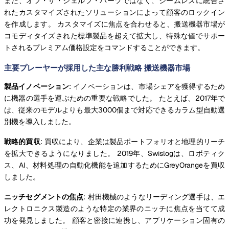
また、オフ・ザ・シェルフ・パーツではなく、シームレスに統合さ
れたカスタマイズされたソリューションによって顧客のロックイン
を作成します。 カスタマイズに焦点を合わせると、搬送機器市場が
コモディタイズされた標準製品を超えて拡大し、特殊な値でサポー
トされるプレミアム価格設定をコマンドすることができます。
主要プレーヤーが採用した主な勝利戦略 搬送機器市場
製品イノベーション
: イノベーションは、市場シェアを獲得するため
に機器の選手を運ぶための重要な戦略でした。 たとえば、2017年で
は、従来のモデルよりも最大3000個まで対応できるカラム型自動選
別機を導入しました。
戦略的買収
: 買収により、企業は製品ポートフォリオと地理的リーチ
を拡大できるようになりました。 2019年、Swislogは、ロボティク
ス、AI、材料処理の自動化機能を追加するためにGreyOrangeを買収
しました。
ニッチセグメントの焦点
: 村田機械のようなリーディング選手は、エ
レクトロニクス製造のような特定の業界のニッチに焦点を当てて成
功を発見しました。 顧客と密接に連携し、アプリケーション固有の