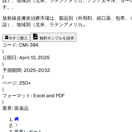
設）、地域別（北米、ラテンアメリカ、アジア太平洋、ヨー
す。
.
放射線皮膚炎治療市場は、製品別（外用剤、経口薬、包帯、
設）、地域別（北米、ラテンアメリカ
...
今すぐ購入
無料サンプルを請求
コード
:
CMI-
394
|
公開日
:
April 10, 2025
|
予測期間
:
2025-2032
|
ページ
:
250+
|
フォーマット
:
Excel and PDF
|
業界
:
医薬品
業界レポート