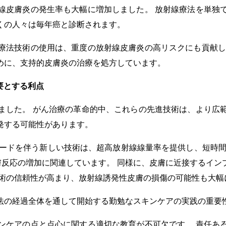
線皮膚炎の発生率も大幅に増加しました。 放射線療法を単独
くの人々は毎年癌と診断されます。
療法技術の使用は、重度の放射線皮膚炎の高リスクにも貢献し
めに、支持的皮膚炎の治療を処方しています。
要とする利点
ました。 がん治療の革命的中、これらの先進技術は、より広
発する可能性があります。
)モードを伴う新しい技術は、超高放射線線量率を提供し、短時
膚反応の増加に関連しています。 同様に、皮膚に近接するイ
技術の信頼性が高まり、放射線誘発性皮膚の損傷の可能性も大幅
法の経過全体を通して開始する勤勉なスキンケアの実践の重要
ンケアの点と点心に関する適切な教育が不可欠です。 責任あ