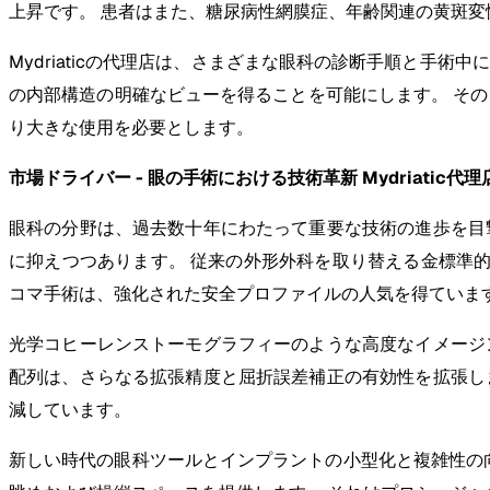
上昇です。 患者はまた、糖尿病性網膜症、年齢関連の黄斑
Mydriaticの代理店は、さまざまな眼科の診断手順と手
の内部構造の明確なビューを得ることを可能にします。 そのよ
り大きな使用を必要とします。
市場ドライバー - 眼の手術における技術革新 Mydriatic代
眼科の分野は、過去数十年にわたって重要な技術の進歩を目
に抑えつつあります。 従来の外形外科を取り替える金標準的な白内障の
コマ手術は、強化された安全プロファイルの人気を得ていま
光学コヒーレンストーモグラフィーのような高度なイメージ
配列は、さらなる拡張精度と屈折誤差補正の有効性を拡張し
減しています。
新しい時代の眼科ツールとインプラントの小型化と複雑性の向上によ