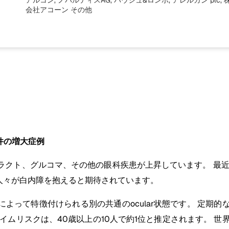
アルコン, ノバルティスAG, バウシュ&ロンボ, アレルガン plc,
会社アコーン
その他
件の増大症例
ラクト、グルコマ、その他の眼科疾患が上昇しています。 最近
る人々が白内障を抱えると期待されています。
圧力によって特徴付けられる別の共通のocular状態です。 定
スクは、40歳以上の10人で約1位と推定されます。 世界各地で