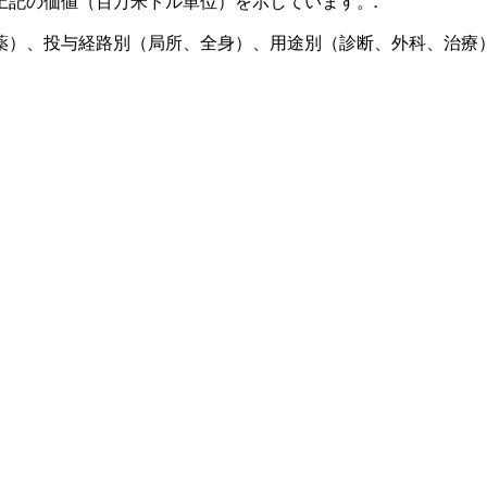
上記の価値（百万米ドル単位）を示しています。
.
薬）、投与経路別（局所、全身）、用途別（診断、外科、治療