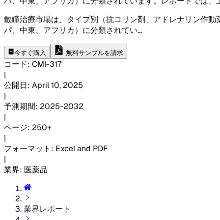
パ、中東、アフリカ）に分類されています。レポートでは、
散瞳治療市場は、タイプ別（抗コリン剤、アドレナリン作動
パ、中東、アフリカ）に分類されてい
...
今すぐ購入
無料サンプルを請求
コード
:
CMI-
317
|
公開日
:
April 10, 2025
|
予測期間
:
2025-2032
|
ページ
:
250+
|
フォーマット
:
Excel and PDF
|
業界
:
医薬品
業界レポート