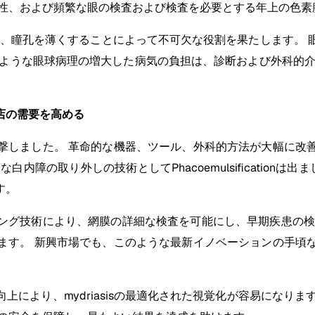
変性、および頻繁な眼の検査および検査を必要とする年上の色素
術中に、瞳孔を薄くすることによって不可欠な役割を果たします
うな眼球病理の増大した病気の負担は、診断および外科的介入に
理店の需要を高める
撃しました。 革命的な機器、ツール、外科的方法が大幅に改
取り外しの技術としてPhacoemulsificationは出ました
す。
ング技術により、網膜の詳細な検査を可能にし、早期疾患の検
ます。 新興市場でも、このような最新イノベーションの手頃
り、mydriasisの最適化された視覚化が容易になります。 Pu