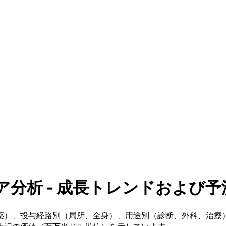
析 - 成長トレンドおよび予測 (2
薬）、投与経路別（局所、全身）、用途別（診断、外科、治療