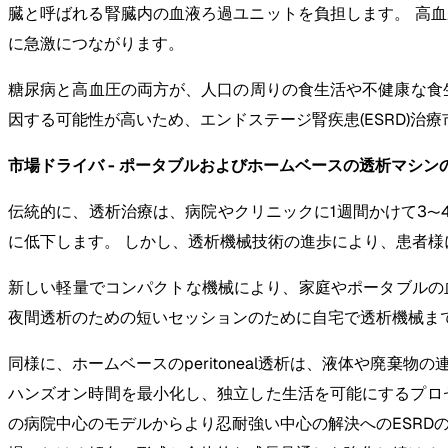
臓と呼ばれる腎臓内の血液ろ過ユニットを負担します。 高
に急激につながります。
糖尿病と高血圧の両方が、人口の周りの食生活や不健康な食生
因する可能性が高いため、エンドステージ腎疾患(ESRD)治
市場ドライバ - ポータブルおよびホームベースの透析マシン
伝統的に、透析治療は、病院やクリニックに1週間かけて3〜
に低下します。 しかし、透析機械技術の進歩により、患者
新しい軽量でコンパクトな機械により、家庭やポータブルの
夜間透析のための短いセッションのために自宅で透析機械ま
同様に、ホームベースのperitoneal透析は、液体や廃
ハンズオン時間を最小化し、独立した生活を可能にするプロ
の病院中心のモデルからより忍耐強い中心の解決へのESRDの