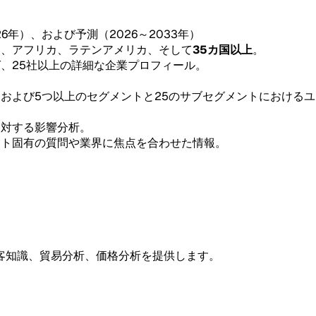
26年）、および予測（2026～2033年）
東、アフリカ、ラテンアメリカ、そして
35カ国以上
。
グ、25社以上の詳細な企業プロフィール。
。
、および5つ以上のセグメントと25のサブセグメントにおける
。
に対する影響分析。
ント固有の質問や業界に焦点を合わせた情報。
客知識、貿易分析、価格分析を提供します。