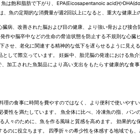
下がり、EPA(Eicosapentanoic acid)やDHA(do
では、魚の定期的な消費量が週2回以上になると、重大な健康上
心臓病、改善された脳および目の健康、より強い骨および接合
心臓発作や脳卒中などの生命の脅迫状態を防止する不規則な心臓
低下させ、老化に関連する精神的な低下を遅らせるように見える
として際立っています。 妊娠中、胎児脳の発達における魚介
で、加工された魚製品により高い支出をもたらす健康的な食
料理の食事に時間を費やすのではなく、より便利で使いやすい
必要性を満たしています。 魚全体に比べ、冷凍魚の指、パン
する人々のために、魚を作る風味と質感を高めます。 効果的な
するのに役立ちます。 四季折々の希少性を体感する地域でも、