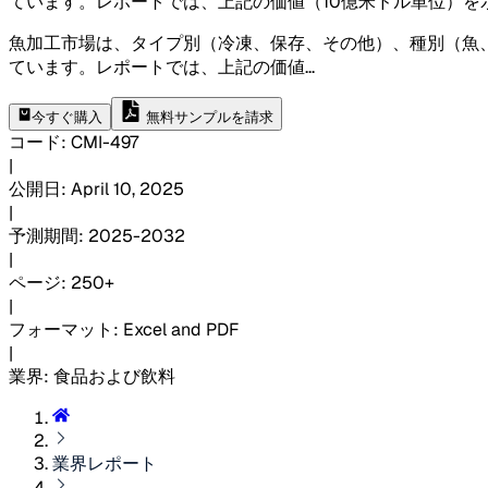
ています。レポートでは、上記の価値（10億米ドル単位）を
魚加工市場は、タイプ別（冷凍、保存、その他）、種別（魚
ています。レポートでは、上記の価値
...
今すぐ購入
無料サンプルを請求
コード
:
CMI-
497
|
公開日
:
April 10, 2025
|
予測期間
:
2025-2032
|
ページ
:
250+
|
フォーマット
:
Excel and PDF
|
業界
:
食品および飲料
業界レポート