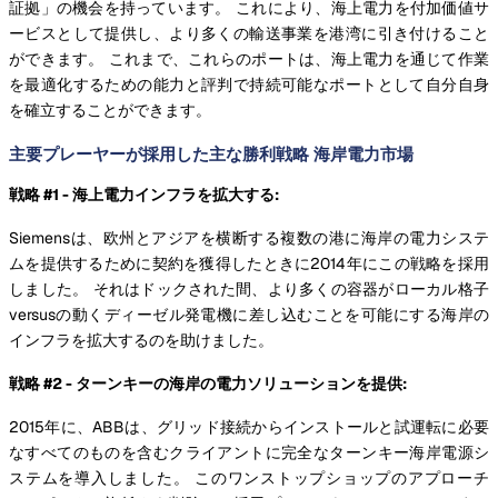
証拠」の機会を持っています。 これにより、海上電力を付加価値サ
ービスとして提供し、より多くの輸送事業を港湾に引き付けること
ができます。 これまで、これらのポートは、海上電力を通じて作業
を最適化するための能力と評判で持続可能なポートとして自分自身
を確立することができます。
主要プレーヤーが採用した主な勝利戦略 海岸電力市場
戦略 #1 - 海上電力インフラを拡大する:
Siemensは、欧州とアジアを横断する複数の港に海岸の電力システ
ムを提供するために契約を獲得したときに2014年にこの戦略を採用
しました。 それはドックされた間、より多くの容器がローカル格子
versusの動くディーゼル発電機に差し込むことを可能にする海岸の
インフラを拡大するのを助けました。
戦略 #2 - ターンキーの海岸の電力ソリューションを提供:
2015年に、ABBは、グリッド接続からインストールと試運転に必要
なすべてのものを含むクライアントに完全なターンキー海岸電源シ
ステムを導入しました。 このワンストップショップのアプローチ