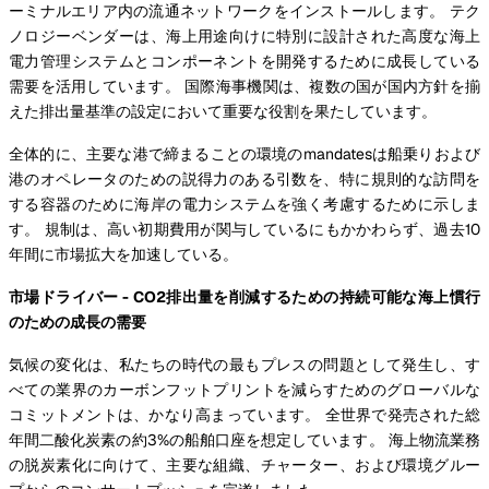
ーミナルエリア内の流通ネットワークをインストールします。 テク
ノロジーベンダーは、海上用途向けに特別に設計された高度な海上
電力管理システムとコンポーネントを開発するために成長している
需要を活用しています。 国際海事機関は、複数の国が国内方針を揃
えた排出量基準の設定において重要な役割を果たしています。
全体的に、主要な港で締まることの環境のmandatesは船乗りおよび
港のオペレータのための説得力のある引数を、特に規則的な訪問を
する容器のために海岸の電力システムを強く考慮するために示しま
す。 規制は、高い初期費用が関与しているにもかかわらず、過去10
年間に市場拡大を加速している。
市場ドライバー - CO2排出量を削減するための持続可能な海上慣行
のための成長の需要
気候の変化は、私たちの時代の最もプレスの問題として発生し、す
べての業界のカーボンフットプリントを減らすためのグローバルな
コミットメントは、かなり高まっています。 全世界で発売された総
年間二酸化炭素の約3%の船舶口座を想定しています。 海上物流業務
の脱炭素化に向けて、主要な組織、チャーター、および環境グルー