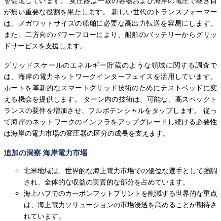
を促進しています。 変圧器は一致の容器および海岸の電圧で継ぎ目
が無い重要な役割を果たします。 新しい世代のトランスフォーマー
は、メガワットサイズの船舶に必要な高出力転送を容易にします。
また、二方向のパワーフローにより、船舶のバッテリーからグリッ
ドサービスを支援します。
グリッドスケールのエネルギー貯蔵のような領域に関する調査で
は、海岸の電力ネットワークインターフェイスを活用しています。
ポートを革新的なスマートグリッド技術のためにテストベッドに変
える機会を提供します。 ターン内の技術は、可能な、高スペックト
ランスの要件を増加させ、フルポテンシャルをタップします。 従っ
て海岸のネットワークのインフラをアップグレードし続ける必要性
は海岸の電力市場の変圧器の区分の成長を支えます。
追加の洞察 海岸電力市場
北米地域は、世界的な海上電力市場での優位な選手として強調
され、全体的な収益の実質的な部分を占めています。
海上ハブでのカーボンフットプリントを削減する世界的な重点
は、海上電力ソリューションの市場浸透を高めることが期待さ
れています。