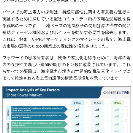
プからのコンサートプッシュを完遂しました。
バースでの海上電力の採用は、持続可能性に関する有意義な進捗を
実証するために探している配送コミュニティ内の広範な受容性を得
る戦略の一つです。 土地ベースの電気格子の使用は港の滞在の間に
補助ディーゼル機関およびボイラーを動かす必要性を除去します。
これは、好ましいPRとマーケティングのマイレージの形で、海上電
力市場の選手のための商業上の優位性を増加させました。
フォワードの思考所有者は、競争の差別化を得るために、海岸の電
力の互換性で新しい建物や既存のトン数に改装されています。 これ
らすべての要因は、海岸電力市場内の世界的な脱炭素化ドライブに
よって推進される海上電力設備の構造長期増加を示しています。