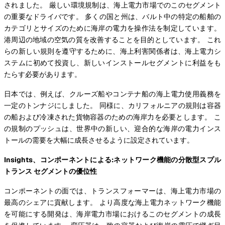
されました。 厳しい環境規制は、海上電力市場でのこのセグメント
の重要なドライバです。 多くの国と州は、バルト中の特定の船舶の
カテゴリとサイズのために海岸の電力を操作法を制定しています。
港周辺の地域の空気の質を改善することを目的としています。 これ
らの新しい規則を遵守するために、海上利害関係者は、海上電力シ
ステムに初めて投資し、新しいインストールセグメントに利益をも
たらす必要があります。
日本では、例えば、クルーズ船やコンテナ船の海上電力使用義務を
一定のトンナジにしました。 同様に、カリフォルニアの規則は容器
の船および冷凍された貨物容器のための海岸力を必要とします。 こ
の規制のプッシュは、世界中の新しい、迎合的な海岸の電力インス
トールの需要を大幅に成長させるように設定されています。
Insights、コンポーネントによる:ネットワーク機能の分散型スプル
トランス セグメントの優位性
コンポーネントの面では、トランスフォーマーは、海上電力市場の
最高のシェアに貢献します。 より高度な海上電力ネットワーク機能
を可能にする開発は、海岸電力市場におけるこのセグメントの成長