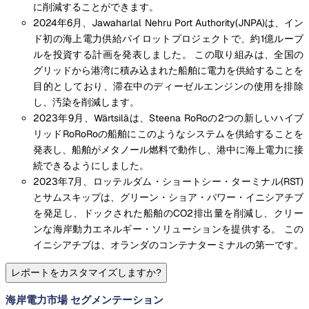
に削減することができます。
2024年6月、Jawaharlal Nehru Port Authority(JNPA)は、イン
ド初の海上電力供給パイロットプロジェクトで、約1億ルーブ
ルを投資する計画を発表しました。 この取り組みは、全国の
グリッドから港湾に積み込まれた船舶に電力を供給することを
目的としており、滞在中のディーゼルエンジンの使用を排除
し、汚染を削減します。
2023年9月、Wärtsiläは、Steena RoRoの2つの新しいハイブ
リッドRoRoRoの船舶にこのようなシステムを供給することを
発表し、船舶がメタノール燃料で動作し、港中に海上電力に接
続できるようにしました。
2023年7月、ロッテルダム・ショートシー・ターミナル(RST)
とサムスキップは、グリーン・ショア・パワー・イニシアチブ
を発足し、ドックされた船舶のCO2排出量を削減し、クリー
ンな海岸動力エネルギー・ソリューションを提供する。 この
イニシアチブは、オランダのコンテナターミナルの第一です。
レポートをカスタマイズしますか?
海岸電力市場 セグメンテーション