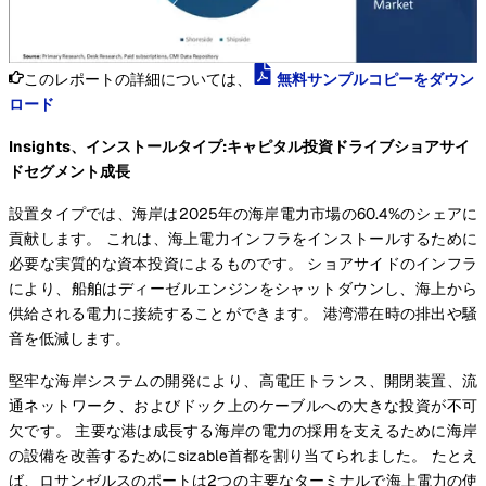
このレポートの詳細については、
無料サンプルコピーをダウン
ロード
Insights、インストールタイプ:キャピタル投資ドライブショアサイ
ドセグメント成長
設置タイプでは、海岸は2025年の海岸電力市場の60.4%のシェアに
貢献します。 これは、海上電力インフラをインストールするために
必要な実質的な資本投資によるものです。 ショアサイドのインフラ
により、船舶はディーゼルエンジンをシャットダウンし、海上から
供給される電力に接続することができます。 港湾滞在時の排出や騒
音を低減します。
堅牢な海岸システムの開発により、高電圧トランス、開閉装置、流
通ネットワーク、およびドック上のケーブルへの大きな投資が不可
欠です。 主要な港は成長する海岸の電力の採用を支えるために海岸
の設備を改善するためにsizable首都を割り当てられました。 たとえ
ば、ロサンゼルスのポートは2つの主要なターミナルで海上電力の使