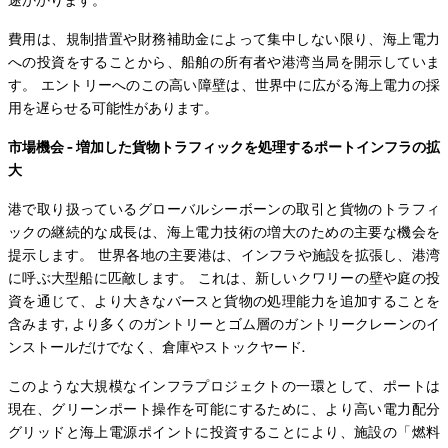
費用は、規制措置や財務補助金によって集中しない限り、海上電力
への投資をすることから、船舶の所有者や港湾当局を開示していま
す。 エントリーへのこの高い障壁は、世界中に広がる海上電力の採
用を遅らせる可能性があります。
市場機会 - 増加した貨物トラフィックを処理するポートインフラの拡
大
港で取り扱っているグローバルシーボーンの取引と貨物のトラフィ
ックの継続的な成長は、海上電力技術の増大のための主要な機会を
提示します。 世界各地の主要港は、インフラや施設を拡張し、港湾
に呼ぶ大型船に匹敵します。 これは、新しいクワリーの壁や庭の投
資を通じて、より大きなバースと貨物の処理能力を追加することを
含みます, より多くのガントリーとゴム層のガントリークレーンのイ
ンストールだけでなく、倉庫やストックヤード.
このような大規模なインフラプロジェクトの一環として、ポートは
現在、グリーンポート操作を可能にするために、より高い電力配分
グリッドと海上電源ポイントに投資することにより、施設の「燃料