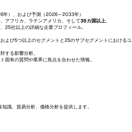
26年）、および予測（2026～2033年）
東、アフリカ、ラテンアメリカ、そして
35カ国以上
。
グ、25社以上の詳細な企業プロフィール。
。
、および5つ以上のセグメントと25のサブセグメントにおける
。
に対する影響分析。
ント固有の質問や業界に焦点を合わせた情報。
客知識、貿易分析、価格分析を提供します。