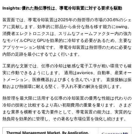
Insights: 優れた熱伝導性は、導電冷却装置に対する要求を駆動
装置面では、導電冷却装置は2025年の熱管理の市場の30.6%のシェ
アに貢献します、効率的に部品から余分な熱を移す能力にowing。
消費者エレクトロニクスは、スリムなフォームファクター内の強力
なモバイルCPUとGPUを効果的に冷却する必要があるため、主要な
アプリケーション領域です。 導電冷却装置は熱管理のために必要な
内部の足跡を最小にするでよく行います。
工業的な文脈では、伝導の冷却は敏感な電子工学が粗い環境でも確
実に作動できるようにします。 適用はavionics、自動車、産業オー
トメーション、医療機器および多くを含んでいます。 直接接触は振
動および熱循環に耐える堅く、手入れ不要の解決を提供します。
熱管理を最大限に活用する伝導の冷却装置の優秀な性能は代わりの
冷却の技術と比較するより高い初期費用の重量を量ります。 さまざ
まな業界を横断する電力要件として、導電装置の能力は、実質的な
熱負荷を効果的に管理し、その著名な市場位置を強化し続けます。