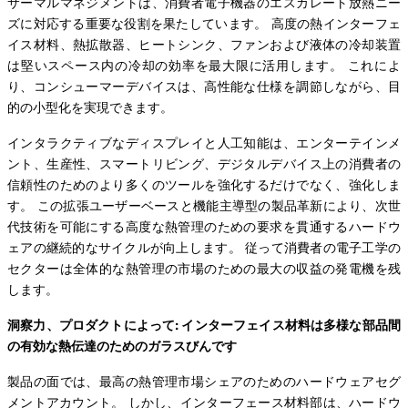
サーマルマネジメントは、消費者電子機器のエスカレート放熱ニー
ズに対応する重要な役割を果たしています。 高度の熱インターフェ
イス材料、熱拡散器、ヒートシンク、ファンおよび液体の冷却装置
は堅いスペース内の冷却の効率を最大限に活用します。 これによ
り、コンシューマーデバイスは、高性能な仕様を調節しながら、目
的の小型化を実現できます。
インタラクティブなディスプレイと人工知能は、エンターテインメ
ント、生産性、スマートリビング、デジタルデバイス上の消費者の
信頼性のためのより多くのツールを強化するだけでなく、強化しま
す。 この拡張ユーザーベースと機能主導型の製品革新により、次世
代技術を可能にする高度な熱管理のための要求を貫通するハードウ
ェアの継続的なサイクルが向上します。 従って消費者の電子工学の
セクターは全体的な熱管理の市場のための最大の収益の発電機を残
します。
洞察力、プロダクトによって: インターフェイス材料は多様な部品間
の有効な熱伝達のためのガラスびんです
製品の面では、最高の熱管理市場シェアのためのハードウェアセグ
メントアカウント。 しかし、インターフェース材料部は、ハードウ