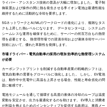
ライバー・アシスタンス技術の普及が大幅に増加しました。 電子制
御装置および操作の間に熱を発生させる李イオン電池は最適性能を
維持するために活動的な冷却を要求します。
5GネットワークとAI/MLのワークロードの進化により、複雑なタス
クも上昇した熱レベルになります。 データセンターは、システムの
シームレスな運用を確保するために、サーバーの何百万台もの熱管
理を必要とする。 熱管理市場での浸漬冷却および液体冷却サーバー
技術において、優れた革新性を発揮します。
市場ドライバー - 電気自動車の採用の増加 効率的な熱管理システム
が必要
カーボンフットプリントを削減する自動車産業の戦略的シフトは、
電気自動車の需要をグローバルに強化しました。 しかし、EV電池
は、動作中や充電中に高温を上昇させる場合、性能と寿命劣化の問
題に敏感です。
電池モジュールを通して循環する高度の液体の冷却のループは温度
変動を安定させ、出力を最適化するのを助けます。 EV導入と消費者
が利益を抱えるためのインセンティブを提供する政府は、車両メー