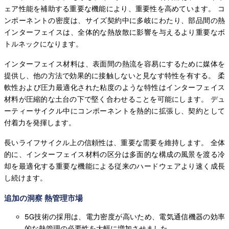
ェア性能を補助する重要な機能により、重要性を高めています。 コ
ンポーネントの密度は、サイズ契約中に多岐にわたり、部品間の熱
インターフェイスは、全体的な熱放散に影響を与えるより重要なボ
トルネックになります。
インターフェイス材料は、表面間の熱流を容易にするために媒体を
提供し、他の方法で効果的に接触しないと見なす特性を有する。 柔
軟性および圧力最適化された粘度のような特性はインターフェイス
材料が圧縮的な土台の下で堅く合わせることを可能にします。 デュ
ーティーサイクル中にコンポーネントを熱的に拡張し、契約として
付着力を発揮します。
長いライフサイクル上の信頼性は、重要な需要を維持します。 全体
的に、インターフェイス材料の区分は多面的な構成の風景を渡る冷
却を最適化する重要な機能による従来のハードウェアより速く成長
し続けます。
追加の洞察 熱管理市場
5G技術の採用は、電力密度が高いため、電気通信機器の効率
的な熱管理の必要性を大幅に増加させました。