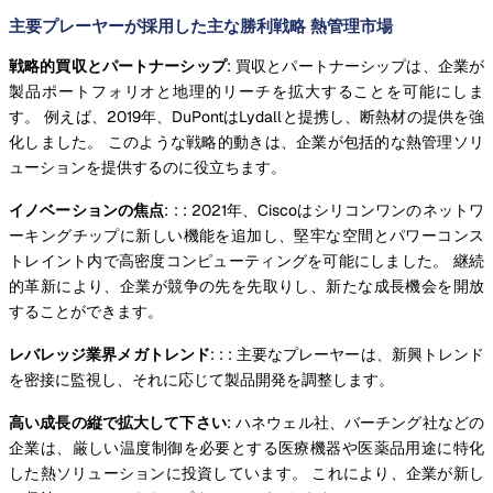
主要プレーヤーが採用した主な勝利戦略 熱管理市場
戦略的買収とパートナーシップ
: 買収とパートナーシップは、企業が
製品ポートフォリオと地理的リーチを拡大することを可能にしま
す。 例えば、2019年、DuPontはLydallと提携し、断熱材の提供を強
化しました。 このような戦略的動きは、企業が包括的な熱管理ソリ
ューションを提供するのに役立ちます。
イノベーションの焦点
: : : 2021年、Ciscoはシリコンワンのネットワ
ーキングチップに新しい機能を追加し、堅牢な空間とパワーコンス
トレイント内で高密度コンピューティングを可能にしました。 継続
的革新により、企業が競争の先を先取りし、新たな成長機会を開放
することができます。
レバレッジ業界メガトレンド
: : : 主要なプレーヤーは、新興トレンド
を密接に監視し、それに応じて製品開発を調整します。
高い成長の縦で拡大して下さい
: ハネウェル社、バーチング社などの
企業は、厳しい温度制御を必要とする医療機器や医薬品用途に特化
した熱ソリューションに投資しています。 これにより、企業が新し