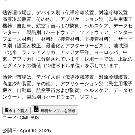
熱管理市場は、デバイス別（伝導冷却装置、対流冷却装置、
高度冷却装置、その他）、アプリケーション別（民生用電子
機器、自動車、航空宇宙および防衛、ヘルスケア、データセ
ンター）、製品別（ハードウェア、ソフトウェア、インター
フェース材料）、材料別（接着材料、非接着材料）、サービ
ス別（設置と校正、最適化とアフターサービス）、地域別
（北米、ラテンアメリカ、アジア太平洋、ヨーロッパ、中
東、アフリカ）に分類されています。レポートでは、上記の
セグメントの価値（10億米ドル単位）を示しています。
.
熱管理市場は、デバイス別（伝導冷却装置、対流冷却装置、
高度冷却装置、その他）、アプリケーション別（民生用電子
機器、自動車、航空宇宙および防衛、ヘルスケア、データセ
ンター）、製品別（ハードウェア、ソフト
...
今すぐ購入
無料サンプルを請求
コード
:
CMI-
693
|
公開日
:
April 10, 2025