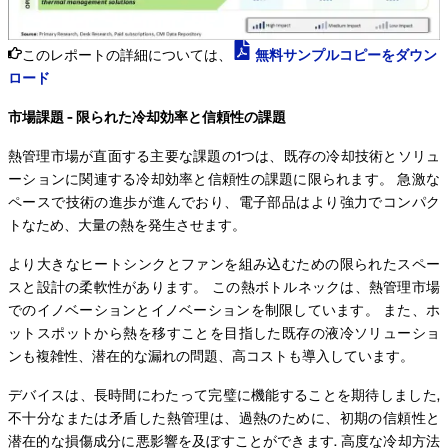
このレポートの詳細については、
無料サンプルコピーをダウン
ロード
市場課題 - 限られた冷却効率と信頼性の課題
熱管理市場が直面する主要な課題の1つは、既存の冷却技術とソリュ
ーションに関連する冷却効率と信頼性の課題に限られます。 急激な
ペースで技術の進歩が進んでおり、電子部品はより強力でコンパク
トなため、大量の熱を発生させます。
より大きなヒートシンクとファンを組み込むための限られたスペー
スと設計の柔軟性があります。 この熱ボトルネックは、熱管理市場
でのイノベーションとイノベーションを制限しています。 また、ホ
ットスポットから熱を移すことを目指した既存の液冷ソリューショ
ンも複雑性、潜在的な漏れの問題、高コストも導入しています。
デバイスは、長時間にわたって完璧に機能することを期待しました,
不十分なまたは矛盾した熱管理は、過熱のために、初期の信頼性と
潜在的な損傷成分に悪影響を及ぼすことができます. 高度な冷却方法