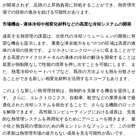
が開発されず、足跡の上昇熱負荷に対処することができ、熱管理市
場での技術の進歩を妨げる可能性があります。
市場機会 - 液体冷却や相変化材料などの高度な冷却システムの開発
成長する熱管理の課題は、次世代の冷却ソリューションの開発に有
望な機会も提示します。 重要な潜在能力をもつ1つの区域は高度の液
体の冷却の技術です。 より小さいエンクロージャに収まることがで
きる高度のマイクロチャネルの液体の冷却の解決を開発することは
装置が熱制限なしで性能の境界を押し出すことを可能にします。 ま
た、熱電冷却やヒートパイプなど、既存の方法よりも熱を分散させ
ることができる新しい相変化材料を活用するスコープもあります。
このような新しい熱管理技術は、熱制約を克服する機会を提供しま
す。 さらに、エレクトロニクス、自動車、航空などの業界全体で最
適化された冷却システムを統合することで、さらなる機能のロック
を解除できます。 高性能コンピューティングにおける成長は、先進
的な熱管理システムを商用化するためにアベニューを開きます。 最
小化と熱負荷の増加のための再エントレスなプッシュで、この分野
の革新は熱管理市場の途方もない成長を見る可能性が高いです。