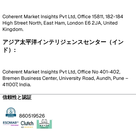
Coherent Market Insights Pvt Ltd, Office 15811, 182-184
High Street North, East Ham, London E6 2JA, United
Kingdom.
アジア太平洋インテリジェンスセンター（イン
ド）:
Coherent Market Insights Pvt Ltd, Office No 401-402,
Bremen Business Center, University Road, Aundh, Pune –
411007, India.
信頼性と認証
860519526