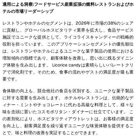
適用による洞察:フードサービス産業拡張の燃料レストランおよびホ
テルの市場リーダーシップ
レストランやホテルのセグメントは、2026年に市場の38%のシェア
に貢献し、グローバルホスピタリティ業界を拡大し、食品サービス
施設でユニークな提供として、ライコライスキャンディーの戦略的
役割を担っています。 このアプリケーションセグメントの優先順位
は、レストランやホテルによるユニークな菓子製品の使用における
増加傾向の指標であり、顧客体験を改善し、思い出に残るダイニン
グ体験を生み出します。 Licorice candyは素晴らしいパレートクリ
アで消化剤です。そのため、食事の流れやゲストの満足度が最も重
要です。
食体験の向上も、競合他社の食店を区別する、ユニークな菓子製品
に対する需要を生み出します。 ホテルやレストランは、伝統的なデ
ィナー・ミントやチョコレートに代わる高級な料理として、様々な
味を念頭に置いたコスモポリタン・ダイナーに仕立てています。 こ
の差別化により、ホスピタリティアウトレットは、お客様の満足度
を向上し、顧客満足度を繰り返すユニークな味覚体験を提供するこ
とで、味と料理の改善を実証することができます。