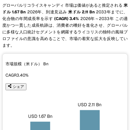
グローバルリコライスキャンディ 市場は価値があると推定される
米
ドル 1.67 Bn
2026年、到達見込み
米ドル 2.11 Bn
2033年までに、
化合物の年間成長率を示す
(CAGR) 3.4%
2026年～2033年 この適
度かつ一貫した成長軌跡は、消費者の嗜好を進化させ、グローバル
に多様な人口統計セグメントを網羅するライコリスの独特の風味プ
ロファイルの意識を高めることで、市場の着実な拡大を反映してい
ます。
市場規模（米ドル）
Bn
CAGR
3.40%
シェア
USD 2.11 Bn
USD 1.67 Bn