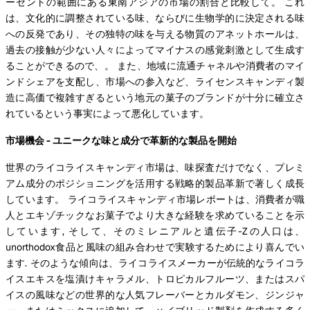
ーセントの範囲にある東南アジアの市場の割合と比較して。 これ
は、文化的に調整されている味、ならびに生物学的に決定される味
への反発であり、その独特の味を与える物質のアネットホールは、
過去の接触が少ない人々によってマイナスの感覚刺激として生成す
ることができるので、。 また、地域に流通チャネルや消費者のマイ
ンドシェアを支配し、市場への参入など、ライセンスキャンディ製
造に高価で複雑すぎるという地元の菓子のブランドが十分に確立さ
れているという事実によって悪化しています。
市場機会 - ユニークな味と成分で革新的な製品を開始
世界のライコライスキャンディ市場は、味探査だけでなく、プレミ
アム成分のポジショニングを活用する戦略的製品革新で著しく成長
しています。 ライコライスキャンディ市場レポートは、消費者が職
人とエキゾチックなお菓子でより大きな経験を求めていることを示
しています, そして、そのミレニアルと遺伝子-Zの人口は、
unorthodox食品と風味の組み合わせで実験するためにより喜んでい
ます. そのような傾向は、ライコライスメーカーが伝統的なライコラ
イスエキスを塩漬けキャラメル、トロピカルフルーツ、またはスパ
イスの風味などの世界的な人気フレーバーとカルダモン、ジンジャ