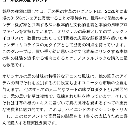
製品の種類に関しては、元の黒の甘草のセグメントは、2026年に市
場の31.5%のシェアに貢献することが期待され、世界中で伝統のキャ
ンディ愛好家と共鳴する深い根本的な文化的意義と本物の風味プロ
ファイルを支持しています。 オリジナルの品種としてのブラックラ
イコリスは、数世代にわたって消費者の忠実な顧客基盤を築いたキ
ャンディリコライスの元タイプとして歴史の利点を持っています。
このグループは、買い手が幼い思い出や文化遺産にリンクする本物
の味の経験を追求する傾向にあるとき、ノスタルジックな購入に最
も敏感です。
オリジナルの黒の甘味の特徴的なアニスな風味は、他の菓子のアイ
テムの間でそれを区別するのに役立ちますユニークな市場の位置を
与えます。 他のすべての人工的なフードの味プロダクトとは対照的
に、元の黒い甘草は複雑で、洗練された味を持っています、そして
それは甘草の根のエキスに基づいて真の風味を愛するすべての重要
な消費者に魅力的です。 これは、ハイエンドのポジションをトリガ
ーし、このセグメントで高品質の製品をより多くの支払うために喜
んで購入する確実性要素です。