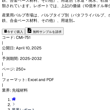
鉄、合金ベース材料、その他）、用途別（水道・廃水、石油
類されています。レポートでは、上記の価値（10億米ドル単
産業用バルブ市場は、バルブタイプ別（バタフライバルブ、
鉄、合金ベース材料、その他）、用途別
...
今すぐ購入
無料サンプルを請求
コード
:
CMI-
751
|
公開日
:
April 10, 2025
|
予測期間
:
2025-2032
|
ページ
:
250+
|
フォーマット
:
Excel and PDF
|
業界
:
先端材料
業界レポート