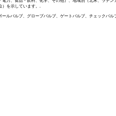
・電力、食品・飲料、化学、その他）、地域別（北米、ラテン
位）を示しています。
.
ボールバルブ、グローブバルブ、ゲートバルブ、チェックバル