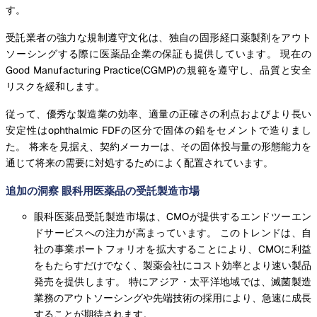
す。
受託業者の強力な規制遵守文化は、独自の固形経口薬製剤をアウト
ソーシングする際に医薬品企業の保証も提供しています。 現在の
Good Manufacturing Practice(CGMP)の規範を遵守し、品質と安全
リスクを緩和します。
従って、優秀な製造業の効率、適量の正確さの利点およびより長い
安定性はophthalmic FDFの区分で固体の鉛をセメントで造りまし
た。 将来を見据え、契約メーカーは、その固体投与量の形態能力を
通じて将来の需要に対処するためによく配置されています。
追加の洞察 眼科用医薬品の受託製造市場
眼科医薬品受託製造市場は、CMOが提供するエンドツーエン
ドサービスへの注力が高まっています。 このトレンドは、自
社の事業ポートフォリオを拡大することにより、CMOに利益
をもたらすだけでなく、製薬会社にコスト効率とより速い製品
発売を提供します。 特にアジア・太平洋地域では、滅菌製造
業務のアウトソーシングや先端技術の採用により、急速に成長
することが期待されます。