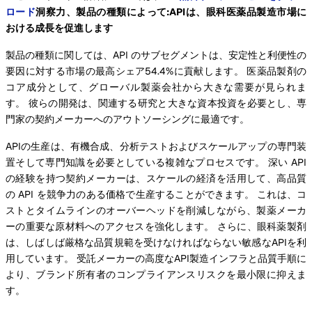
ロード
洞察力、製品の種類によって:APIは、眼科医薬品製造市場に
おける成長を促進します
製品の種類に関しては、API のサブセグメントは、安定性と利便性の
要因に対する市場の最高シェア54.4%に貢献します。 医薬品製剤の
コア成分として、グローバル製薬会社から大きな需要が見られま
す。 彼らの開発は、関連する研究と大きな資本投資を必要とし、専
門家の契約メーカーへのアウトソーシングに最適です。
APIの生産は、有機合成、分析テストおよびスケールアップの専門装
置そして専門知識を必要としている複雑なプロセスです。 深い API
の経験を持つ契約メーカーは、スケールの経済を活用して、高品質
の API を競争力のある価格で生産することができます。 これは、コ
ストとタイムラインのオーバーヘッドを削減しながら、製薬メーカ
ーの重要な原材料へのアクセスを強化します。 さらに、眼科薬製剤
は、しばしば厳格な品質規範を受けなければならない敏感なAPIを利
用しています。 受託メーカーの高度なAPI製造インフラと品質手順に
より、ブランド所有者のコンプライアンスリスクを最小限に抑えま
す。