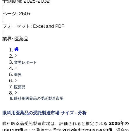
予測期間
:
2025-2032
|
ページ
:
250+
|
フォーマット
:
Excel and PDF
|
業界
:
医薬品
業界レポート
業界
医薬品
眼科用医薬品の受託製造市場
眼科用医薬品の受託製造市場 サイズ - 分析
眼科医薬品受託製造市場は、評価されると推定される
2025年の
USD 1.81億
そして到達する予定
2032年までのUSD 4.23億
、混合の