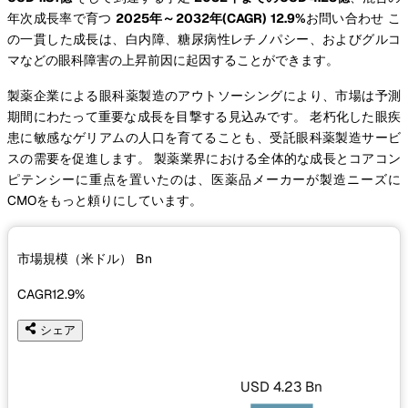
年次成長率で育つ
2025年～2032年(CAGR) 12.9%
お問い合わせ こ
の一貫した成長は、白内障、糖尿病性レチノパシー、およびグルコ
マなどの眼科障害の上昇前因に起因することができます。
製薬企業による眼科薬製造のアウトソーシングにより、市場は予測
期間にわたって重要な成長を目撃する見込みです。 老朽化した眼疾
患に敏感なゲリアムの人口を育てることも、受託眼科薬製造サービ
スの需要を促進します。 製薬業界における全体的な成長とコアコン
ピテンシーに重点を置いたのは、医薬品メーカーが製造ニーズに
CMOをもっと頼りにしています。
市場規模（米ドル）
Bn
CAGR
12.9%
シェア
USD 4.23 Bn