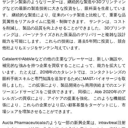
サンテン製薬のようなリーダーは、継続的な製造や3Dプリンティン
グなどの最新の製造技術に大きな投資をし、眼科薬を生産していま
す。 継続的な製造により、従来のバッチ製造と比較して、重要な品
質属性をリアルタイムに監視・制御できます。 サンテンは、コスト
を削減し、製品の品質を向上させることができました。 3Dプリンテ
ィングは、パーソナライズされた医薬品のデリバリーと複雑な設計
能力を可能にします。 これらの技術は、過去5年間に投資し、競合
他社よりもエッジをサンテン与えています。
CatalentやAbbVieなどの他の主要なプレーヤーは、新しい施設や、
補完的な強みを持つ企業を買収することによって、能力を拡大して
います。 たとえば、2018年のカタレントでは、コンタクトレンズの
眼科手術スキルと専門知識を追加するためにMASTバイオサージを取
得しました。 この拡張により、製品開発から商用供給までのエンド
ツーエンドサービスをご提供できます。 同様に、Abb 2020年のア
レルガンの買収により、アイケアの提案を強化。 このような機能拡
張により、これらの企業がより広い顧客基盤をターゲットにし、市
場シェアを増加させることができます。
Aucta Pharmaceuticalsのような一部の新興企業は、intravitreal注射