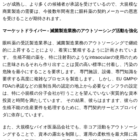
ンが成熟し、より多くの候補者が承認を受けているので、大規模な
商業製造の需要は、今後数年間有意に眼科薬の契約メーカーの恩恵
を受けることが期待されます。
マーケットドライバー - 滅菌製造業務のアウトソーシング活動を強化
眼科薬の受託製造業界は、滅菌製造業務のアウトソーシングで継続
的に上昇することにより、着実に繁殖するように計画されていま
す。 生殖不能の薬を、特に注射剤のようなintraocularの使用のため
に意味されるそれら作り出すことは質の高い標準に付着し、汚染の
危険を最小にすることを要求します。 専門施設、設備、専門知識を
要求する高度に複雑なプロセスを製造します。 しかし、EU GMPや
FDAの承認などの規制当局の認定の地上から必要なインフラの設定
は、特に小規模の分子会社が行うことを望んでいない実質的な資本
投資と時間を満たしています。 その結果、彼らはますます、彼らの
生殖不能の生産要件を処理するために、専門契約サービスプロバイ
ダに依存しています。
また、大規模なバイオ医薬品会社でも、非コア活動をアウトソーシ
ングすることで、資本の露出を制限し、運用の柔軟性を最大限に高