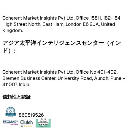
Coherent Market Insights Pvt Ltd, Office 15811, 182-184
High Street North, East Ham, London E6 2JA, United
Kingdom.
アジア太平洋インテリジェンスセンター（イン
ド）:
Coherent Market Insights Pvt Ltd, Office No 401-402,
Bremen Business Center, University Road, Aundh, Pune –
411007, India.
信頼性と認証
860519526