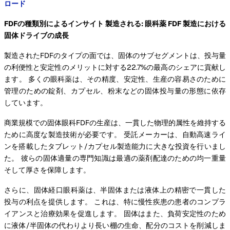
ロード
FDFの種類別によるインサイト 製造される: 眼科薬 FDF 製造における
固体ドライブの成長
製造されたFDFのタイプの面では、固体のサブセグメントは、投与量
の利便性と安定性のメリットに対する22.7%の最高のシェアに貢献し
ます。 多くの眼科薬は、その精度、安定性、生産の容易さのために
管理のための錠剤、カプセル、粉末などの固体投与量の形態に依存
しています。
商業規模での固体眼科FDFの生産は、一貫した物理的属性を維持する
ために高度な製造技術が必要です。 受託メーカーは、自動高速ライ
ンを搭載したタブレット/カプセル製造能力に大きな投資を行いまし
た。 彼らの固体適量の専門知識は最適の薬剤配達のための均一重量
そして厚さを保障します。
さらに、固体経口眼科薬は、半固体または液体上の精密で一貫した
投与の利点を提供します。 これは、特に慢性疾患の患者のコンプラ
イアンスと治療効果を促進します。 固体はまた、負荷安定性のため
に液体/半固体の代わりより長い棚の生命、配分のコストを削減しま