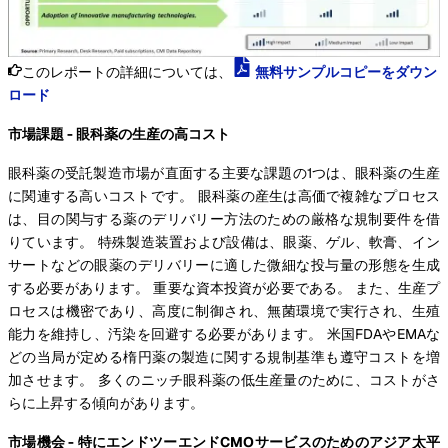
このレポートの詳細については、
無料サンプルコピーをダウン
ロード
市場課題 - 眼科薬の生産の高コスト
眼科薬の受託製造市場が直面する主要な課題の1つは、眼科薬の生産
に関連する高いコストです。 眼科薬の産生は高価で複雑なプロセス
は、目の関与する薬のデリバリー方法のための厳格な規制要件を借
りています。 特殊製造装置および設備は、眼薬、ゲル、軟膏、イン
サートなどの眼薬のデリバリーに適した微細な投与量の形態を生成
する必要があります。 重要な資本投資が必要である。 また、生産プ
ロセスは機密であり、高度に制御され、無菌環境で実行され、生殖
能力を維持し、汚染を回避する必要があります。 米国FDAやEMAな
どの当局が定める楕円薬の製造に関する規制基準も遵守コストを増
加させます。 多くのニッチ眼科薬の低生産量のために、コストがさ
らに上昇する傾向があります。
市場機会 - 特にエンドツーエンドCMOサービスのためのアジア太平