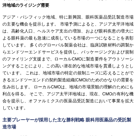
洋地域のライジング需要
アジア・パシフィック地域、特に新興国、眼科医薬品受託製造市場
の主要な機会を提示します。 市場予測によると、アジア太平洋地域
は、高齢化人口、ヘルスケア支出の増加、および眼科疾患の増大に
よる眼科薬の最も急速に成長している市場の一つになることを表彰
しています。 多くのグローバル製薬会社は、臨床試験材料の調製か
らエンドツーエンドサービスを提供し、パッケージングおよび規制
のファイリング支援まで、ローカルCMOに製造要件をアウトソーシ
ングすることにより、この高い潜在的な地域市場を貫通しようとし
ています。 これは、地域市場の特定の規制ニーズに応えることがで
きるエンドツーエンドの契約製造組織(CMO)のためのかなりの需要を
生み出します。 ローカルCMOは、地域の市場景観の理解のためにも
利点を得る。 そこで、アジア太平洋地域は、現在、CMOの有利な機
会を提示し、オファルミクスの医薬品受託製造において事業を拡大
しています。
主要プレーヤーが採用した主な勝利戦略 眼科用医薬品の受託製
造市場