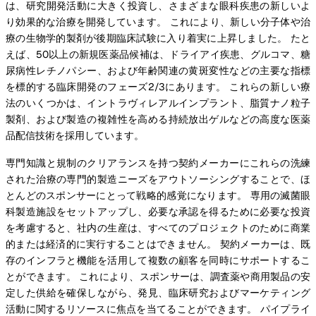
は、研究開発活動に大きく投資し、さまざまな眼科疾患の新しいよ
り効果的な治療を開発しています。 これにより、新しい分子体や治
療の生物学的製剤が後期臨床試験に入り着実に上昇しました。 たと
えば、50以上の新規医薬品候補は、ドライアイ疾患、グルコマ、糖
尿病性レチノパシー、および年齢関連の黄斑変性などの主要な指標
を標的する臨床開発のフェーズ2/3にあります。 これらの新しい療
法のいくつかは、イントラヴィレアルインプラント、脂質ナノ粒子
製剤、および製造の複雑性を高める持続放出ゲルなどの高度な医薬
品配信技術を採用しています。
専門知識と規制のクリアランスを持つ契約メーカーにこれらの洗練
された治療の専門的製造ニーズをアウトソーシングすることで、ほ
とんどのスポンサーにとって戦略的感覚になります。 専用の滅菌眼
科製造施設をセットアップし、必要な承認を得るために必要な投資
を考慮すると、社内の生産は、すべてのプロジェクトのために商業
的または経済的に実行することはできません。 契約メーカーは、既
存のインフラと機能を活用して複数の顧客を同時にサポートするこ
とができます。 これにより、スポンサーは、調査薬や商用製品の安
定した供給を確保しながら、発見、臨床研究およびマーケティング
活動に関するリソースに焦点を当てることができます。 パイプライ