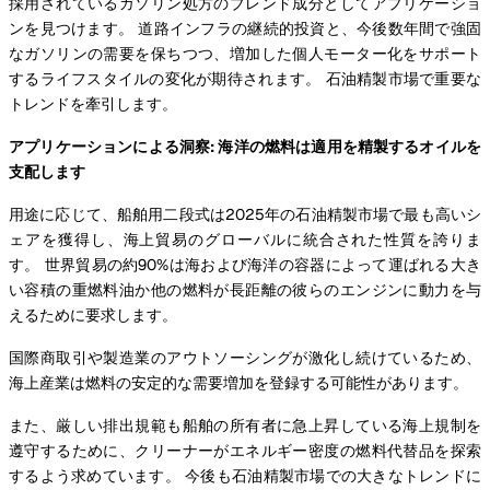
採用されているガソリン処方のブレンド成分としてアプリケーショ
ンを見つけます。 道路インフラの継続的投資と、今後数年間で強固
なガソリンの需要を保ちつつ、増加した個人モーター化をサポート
するライフスタイルの変化が期待されます。 石油精製市場で重要な
トレンドを牽引します。
アプリケーションによる洞察: 海洋の燃料は適用を精製するオイルを
支配します
用途に応じて、船舶用二段式は2025年の石油精製市場で最も高いシ
ェアを獲得し、海上貿易のグローバルに統合された性質を誇りま
す。 世界貿易の約90%は海および海洋の容器によって運ばれる大き
い容積の重燃料油か他の燃料が長距離の彼らのエンジンに動力を与
えるために要求します。
国際商取引や製造業のアウトソーシングが激化し続けているため、
海上産業は燃料の安定的な需要増加を登録する可能性があります。
また、厳しい排出規範も船舶の所有者に急上昇している海上規制を
遵守するために、クリーナーがエネルギー密度の燃料代替品を探索
するよう求めています。 今後も石油精製市場での大きなトレンドに