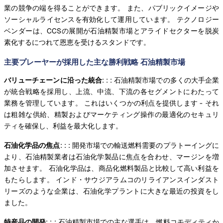
業の競争の端を得ることができます。 また、パブリックイメージや
ソーシャルライセンスを有効化して運用しています。 テクノロジー
ベンダーは、CCSの展開が石油精製市場とアライドセクターを脱炭
素化するにつれて恩恵を受けるスタンドです。
主要プレーヤーが採用した主な勝利戦略 石油精製市場
バリューチェーンに沿った統合
: : : 石油精製市場での多くの大手企業
が統合戦略を採用し、上流、中流、下流の各セグメントにわたって
業務を管理しています。 これはいくつかの利点を提供します - それ
は粗雑な供給、精製およびマーケティング操作の最適化のセキュリ
ティを確保し、利益を最大化します。
石油化学品の焦点
: : : 開発市場での輸送燃料需要のプラトーイングに
より、石油精製業者は石油化学製品に焦点を合わせ、マージンを増
加させます。 石油化学品は、商品化燃料製品と比較して高い利益を
もたらします。 インド・サウジアラムコのリライアンスインダスト
リーズのような企業は、石油化学プラントに大きな最近の投資をし
ました。
特産品の開発
: : : 石油精製市場での主な選手は、燃料コモディティか