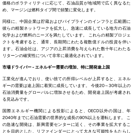
価格のボラティリティに応じて、石油品質が地域間で広く異なるた
め、マージンは燃料タイプ間で頻繁に変化します。
同様に、中国企業は貯蔵およびパイプラインのインフラと広範囲に
彼らの精製ネットワークを拡大し、急速に成長している地方の石油
化学および燃料のニーズを満たしています。 これらの精製プロジェ
クトを考慮すると、通常、長期間にわたる複数億ドルの投資を伴い
ます。石油会社は、アジアの上昇消費を与えられた数十年にわたる
リターンの確実性について非常に最適化されています。
市場ドライバー - エネルギー需要の増加、特に開発途上国
工業化が進んでおり、使い捨ての所得レベルが上昇すると、エネル
ギーの需要は途上国に着実に成長しています。 今後20～30年以上の
石油消費量をグローバルに増加させるため、開発途上国が考慮され
る見込みです。
国際エネルギー機関による投影によると、OECD以外の国は、年
2040年までに石油需要の世界的な成長の90%以上を運転します。 こ
の急速な開発は、新興需要センターに近く、その事業を拡大するこ
とを目的とした、リファインダーにとって大きな可能性をもたらし