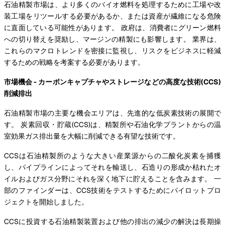
石油精製市場は、より多くのバイオ燃料を処理するために工場や改
装工場をリツールする必要があるか、または資産が繊維になる危険
に直面している可能性があります。 政府は、消費者にグリーン燃料
への切り替えを奨励し、マージンの精製にも影響します。 業界は、
これらのマクロトレンドを密接に監視し、リスクをビジネスに軽減
するための戦略を考案する必要があります。
市場機会 - カーボンキャプチャやストレージなどの高度な技術(CCS)
削減排出
石油精製市場の主要な機会エリアは、先進的な低炭素技術の展開で
す。 炭素回収・貯蔵(CCS)は、精製所や石油化学プラントからの温
室効果ガス排出量を大幅に削減できる有望な技術です。
CCSは石油精製所のような大きい産業源からの二酸化炭素を捕獲
し、パイプラインによってそれを輸送し、石造りの形成か枯れたオ
イルおよびガス分野にそれを深く地下に貯えることを含みます。 一
部のファインダーは、CCS技術をテストするためにパイロットプロ
ジェクトを開始しました。
CCSに投資する石油精製装置および他の排出の減少の解決は長期操