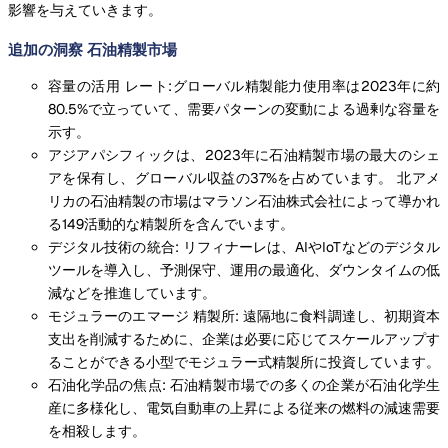
影響を与えていきます。
追加の洞察 石油精製市場
容量の活用 レート:グローバル精製能力使用率は2023年に約
80.5%で立っていて、需要パターンの変動による過剰な容量を
示す。
アジアパシフィックは、2023年に石油精製市場の最大のシェ
アを保有し、グローバル収益の37%を占めています。 北アメ
リカの石油精製の市場はマラソン石油株式会社によって導かれ
る149活動的な精製所を含んでいます。
デジタル技術の統合: リフィナーレは、AIやIoTなどのデジタル
ツールを導入し、予測保守、運用の最適化、ダウンタイムの低
減などを推進しています。
モジュラーのエマージ 精製所: 遠隔地に食料調達し、初期資本
支出を削減するために、企業は必要に応じてスケールアップす
ることができる小型でモジュラー式精製所に投資しています。
石油化学品の焦点: 石油精製市場での多くの企業が石油化学生
産に多様化し、電気自動車の上昇による従来の燃料の減速需要
を相殺します。