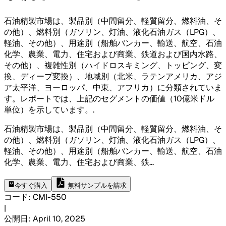
石油精製市場は、製品別（中間留分、軽質留分、燃料油、そ
の他）、燃料別（ガソリン、灯油、液化石油ガス（LPG）、
軽油、その他）、用途別（船舶バンカー、輸送、航空、石油
化学、農業、電力、住宅および商業、鉄道および国内水路、
その他）、複雑性別（ハイドロスキミング、トッピング、変
換、ディープ変換）、地域別（北米、ラテンアメリカ、アジ
ア太平洋、ヨーロッパ、中東、アフリカ）に分類されていま
す。レポートでは、上記のセグメントの価値（10億米ドル
単位）を示しています。
.
石油精製市場は、製品別（中間留分、軽質留分、燃料油、そ
の他）、燃料別（ガソリン、灯油、液化石油ガス（LPG）、
軽油、その他）、用途別（船舶バンカー、輸送、航空、石油
化学、農業、電力、住宅および商業、鉄
...
今すぐ購入
無料サンプルを請求
コード
:
CMI-
550
|
公開日
:
April 10, 2025