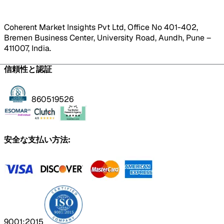
Coherent Market Insights Pvt Ltd, Office No 401-402,
Bremen Business Center, University Road, Aundh, Pune –
411007, India.
信頼性と認証
860519526
安全な支払い方法:
9001:2015