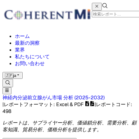
ホーム
最新の洞察
業界
私たちについて
お問い合わせ
🇯🇵
ja
神経内分泌前立腺がん市場
分析
(
2025-2032
)
|
レポートフォーマット
: Excel & PDF
|
レポートコード
:
498
レポートは、サプライヤー分析、価値鎖分析、需要分析、顧
客知識、貿易分析、価格分析を提供します。