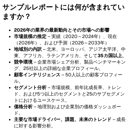
サンプルレポートには何が含まれてい
ますか？
2026年の業界の最新動向とその市場への影響
市場規模の推定
– 実績（2020～2024年）、現在
（2026年）、および予測（2026～2033年）
地域別の内訳
– 北米、ヨーロッパ、アジア太平洋、中
東、アフリカ、ラテンアメリカ、そして
35カ国以上
。
競争環境
– 企業市場シェア分析、製品ベンチマーキン
グ、25社以上の詳細な企業プロフィール。
顧客インテリジェンス
– 50人以上の顧客プロフィー
ル。
セグメント分析
– 市場規模、前年比成長率、トレン
ド、および5つ以上のセグメントと25のサブセグメン
トにおけるユースケース。
価格分析
– 地理別および企業別の価格ダッシュボー
ド。
主要な市場ドライバー、課題、未来のトレンド
– 成長
に対する影響分析。