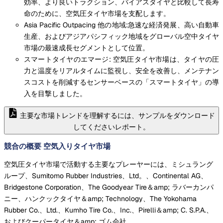
効率、より良いトラクション、バイアスタイヤと比較して長寿
命のために、空気圧タイヤ市場を支配します。
Asia Pacific Outpacing 他の地域:急速な経済発展、高い自動車
生産、およびアジアパシフィック地域をグローバル空中タイヤ
市場の最速成長セグメントとして位置。
スマートタイヤのエマージ: 空気圧タイヤ市場は、タイヤの圧
力と温度をリアルタイムに監視し、安全を改善し、メンテナン
スコストを削減するセンサーベースの「スマートタイヤ」の導
入を目撃しました。
主要な市場トレンドを理解するには、サンプルをダウンロード
してくださいレポート。
競合の概要 空気入りタイヤ市場
空気圧タイヤ市場で活動する主要なプレーヤーには、ミシュラング
ループ、Sumitomo Rubber Industries、Ltd。、Continental AG、
Bridgestone Corporation、The Goodyear Tire＆amp; ラバーカンパ
ニー、ハンクックタイヤ＆amp; Technology、The Yokohama
Rubber Co.、Ltd.、Kumho Tire Co.、Inc.、Pirelli＆amp; C. S.P.A.、
およびクーパータイヤ＆amp; ゴム会社。