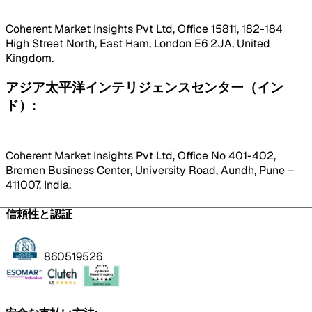
Coherent Market Insights Pvt Ltd, Office 15811, 182-184
High Street North, East Ham, London E6 2JA, United
Kingdom.
アジア太平洋インテリジェンスセンター（イン
ド）:
Coherent Market Insights Pvt Ltd, Office No 401-402,
Bremen Business Center, University Road, Aundh, Pune –
411007, India.
信頼性と認証
860519526