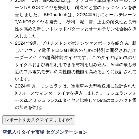
2024年10月、BFGoodrichは、オフロード車両用のオールテレ
ーンT/A KO3タイヤを発売し、耐久性と雪のトラクションを改
善しました。 BFGoodrichは、2024年5月にオールテレーン
T/A KO3タイヤを発売し、砂利、泥、雪、上面の耐久性と長寿
性を高める新しいトレッドパターンとオールテリン化合物を導
入しました。
2024年9月、ブリヂストンがポテンツァスポーツを紹介 A、新
しいアウディ電子トロンGT家族のために特別に開発されたオ
ーダーメイドの超高性能タイヤです。 このタイヤは55%のリ
サイクルおよび再生利用できる材料を組み込み、Audiの最も最
近のフル電気モデルの高性能の機能を高めるように設計されて
います。
2024年1月、ミシュランは、軍用車や大型輸送用に設計された
Xフォースウィンタータイヤを導入しました。 ミシュランフォ
ースZLとミシュランXZLタイヤと比較して59%のコンパクト雪
の加速を強化。
レポートをカスタマイズしますか?
空気入りタイヤ市場 セグメンテーション