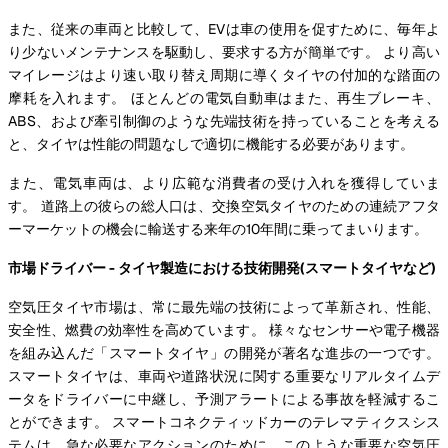
また、従来の車両と比較して、EVは車の使用を促すために、毎年よ
り少ないメンテナンスを駆動し、要求する方が簡単です。 より高い
マイレージはより速い取り替え周期に導くタイヤの付加的な踏面の
摩耗を入れます。 ほとんどの電気自動車はまた、再生ブレーキ、
ABS、および牽引制御のような先端技術を持っていることを考える
と、タイヤは性能の問題なしで適切に機能する必要があります。
また、電気車両は、より広範な消費者の受け入れを獲得していま
す。 道路上の彼らの総人口は、交換空気タイヤのための連続アフタ
ーマーケットの機会に輸送する来年の10年間に乗ってまいります。
市場ドライバー - タイヤ製造における技術開発(スマートタイヤなど)
空気圧タイヤ市場は、常に最先端の技術によって革新され、性能、
安全性、燃費の効率性を高めています。 様々なセンサーや電子機器
を組み込んだ「スマートタイヤ」の開発が著名な進歩の一つです。
スマートタイヤは、車両や道路状況に関する重要なリアルタイムデ
ータをドライバーに中継し、予測アラートによる事故を軽減するこ
とができます。 スマートコネクティッドカーのテレマティクスシス
テムは、急な必要なアクションのために、このような重要な空気圧