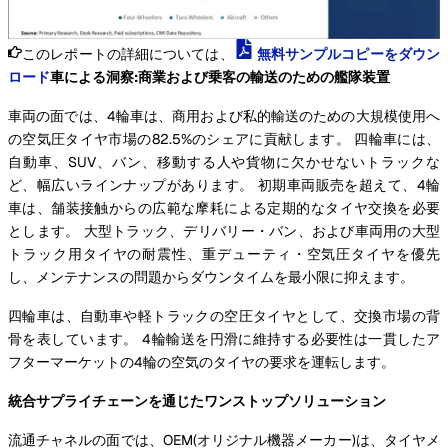
このレポートの詳細については、
無料サンプルコピーをダウン
ロード
車による洞察:商業および乗客の輸送のための艦隊装置
車両の面では、4輪車は、商用および私的輸送のための大規模使用へ
の空気圧タイヤ市場の82.5%のシェアに貢献します。 四輪車には、
自動車、SUV、バン、移動する人や貨物に欠かせないトラックな
ど、幅広いラインナップがあります。 初期車両販売を超えて、4輪
車は、舗装接触からの広範な摩耗による定期的なタイヤ交換を必要
とします。 大型トラック、デリバリー・バン、および車両用の大型
トラック用タイヤの耐震性、重デューティ・空気圧タイヤを優先
し、メンテナンスの問題からダウンタイムを最小限に抑えます。
四輪車は、自動車や軽トラックの空圧タイヤとして、交換市場の背
骨を表しています。 4輪輸送を円滑に維持する必要性は一貫したア
フターマーケットの4輪の空気のタイヤの要求を運転します。
統合サプライチェーンを通じたワンストップソリューション
流通チャネルの面では、OEM(オリジナル機器メーカー)は、タイヤメ