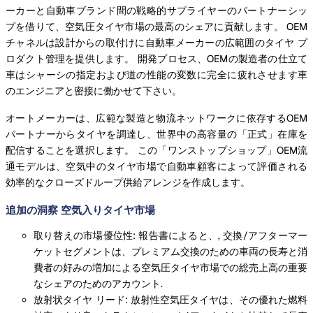
ーカーと自動車ブランド間の戦略的サプライヤーのパートナーシッ
プを借りて、空気圧タイヤ市場の最高のシェアに貢献します。 OEM
チャネルは設計からの取付けに自動車メーカーの広範囲のタイヤ プ
ロダクト管理を提供します。 開発プロセス、OEMの製造者の仕立て
車はシャーシの指定および道の性能の変数に完全に疲れさせます車
のエンジニアと密接に働かせて下さい。
オートメーカーは、広範な製造と物流ネットワークに依存するOEM
パートナーからタイヤを調達し、世界中の高容量の「正式」在庫を
配信することを選択します。 この「ワンストップショップ」OEM流
通モデルは、空気中のタイヤ市場で自動車顧客によって評価される
効率的なクローズドループ供給アレンジを作成します。
追加の洞察 空気入りタイヤ市場
取り替えの市場優位性: 報告書によると、, 交換/アフターマー
ケットセグメントは、プレミアム交換のための車両の長寿と消
費者の好みの増加による空気圧タイヤ市場での総売上高の重要
なシェアのためのアカウント.
放射状タイヤ リード: 放射性空気圧タイヤは、その優れた燃料