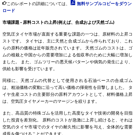
このレポートの詳細については、
無料サンプルコピーをダウン
ロード
市場課題 - 原料コストの上昇(例えば、合成および天然ゴム)
空気圧タイヤ市場が直面する重要な課題の一つは、原材料の上昇コ
ストです。 タイヤは、主に天然と合成ゴムから作られており、これ
らの原料の価格は近年販売されています。 天然ゴムのコストは、ゴ
ムの植栽と中国からの需要増加による低収率のために大幅に増加し
ました。 また、ゴムツリーの悪天候パターンや病気の発生により、
供給も影響を受けています。
同様に、天然ゴムの代替として使用される石油ベースの合成ゴム
は、粗油価格の変動に沿って高い価格の揮発性を目撃しました。 タ
イヤ生産コストの主要部分の原料アカウントとして、材料価格上昇
は、空気圧タイヤメーカーのマージンを絞ります。
また、高品質の特殊ゴムを活用した高度なタイヤ技術の開発を目指
した投資を差別化。 原料のコストが急激に上昇し続けると、それは
空気のタイヤ市場でのタイヤの耐久性に影響を与え、全体的な需要
成長を傷つけることができます。