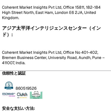
Coherent Market Insights Pvt Ltd, Office 15811, 182-184
High Street North, East Ham, London E6 2JA, United
Kingdom.
アジア太平洋インテリジェンスセンター（イン
ド）:
Coherent Market Insights Pvt Ltd, Office No 401-402,
Bremen Business Center, University Road, Aundh, Pune –
411007, India.
信頼性と認証
860519526
安全な支払い方法: