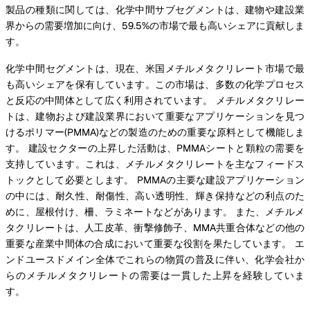
製品の種類に関しては、化学中間サブセグメントは、建物や建設業
界からの需要増加に向け、59.5%の市場で最も高いシェアに貢献しま
す。
化学中間セグメントは、現在、米国メチルメタクリレート市場で最
も高いシェアを保有しています。この市場は、多数の化学プロセス
と反応の中間体として広く利用されています。 メチルメタクリレー
トは、建物および建設業界において重要なアプリケーションを見つ
けるポリマー(PMMA)などの製造のための重要な原料として機能しま
す。 建設セクターの上昇した活動は、PMMAシートと顆粒の需要を
支持しています。これは、メチルメタクリレートを主なフィードス
トックとして必要とします。 PMMAの主要な建設アプリケーション
の中には、耐久性、耐傷性、高い透明性、輝き保持などの利点のた
めに、屋根付け、柵、ラミネートなどがあります。 また、メチルメ
タクリレートは、人工皮革、衝撃修飾子、MMA共重合体などの他の
重要な産業中間体の合成において重要な役割を果たしています。 エ
ンドユースドメイン全体でこれらの物質の普及に伴い、化学会社か
らのメチルメタクリレートの需要は一貫した上昇を経験していま
す。