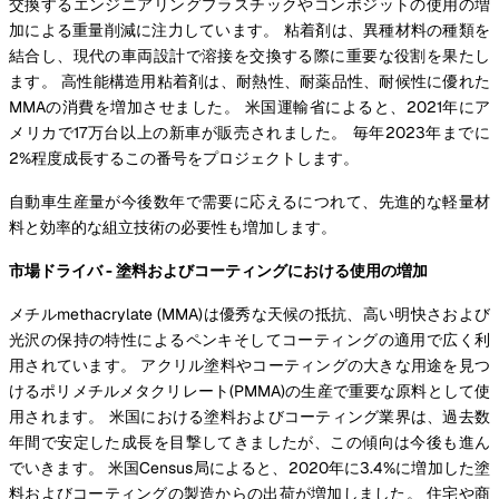
交換するエンジニアリングプラスチックやコンポジットの使用の増
加による重量削減に注力しています。 粘着剤は、異種材料の種類を
結合し、現代の車両設計で溶接を交換する際に重要な役割を果たし
ます。 高性能構造用粘着剤は、耐熱性、耐薬品性、耐候性に優れた
MMAの消費を増加させました。 米国運輸省によると、2021年にア
メリカで17万台以上の新車が販売されました。 毎年2023年までに
2%程度成長するこの番号をプロジェクトします。
自動車生産量が今後数年で需要に応えるにつれて、先進的な軽量材
料と効率的な組立技術の必要性も増加します。
市場ドライバ - 塗料およびコーティングにおける使用の増加
メチルmethacrylate (MMA)は優秀な天候の抵抗、高い明快さおよび
光沢の保持の特性によるペンキそしてコーティングの適用で広く利
用されています。 アクリル塗料やコーティングの大きな用途を見つ
けるポリメチルメタクリレート(PMMA)の生産で重要な原料として使
用されます。 米国における塗料およびコーティング業界は、過去数
年間で安定した成長を目撃してきましたが、この傾向は今後も進ん
でいきます。 米国Census局によると、2020年に3.4%に増加した塗
料およびコーティングの製造からの出荷が増加しました。 住宅や商