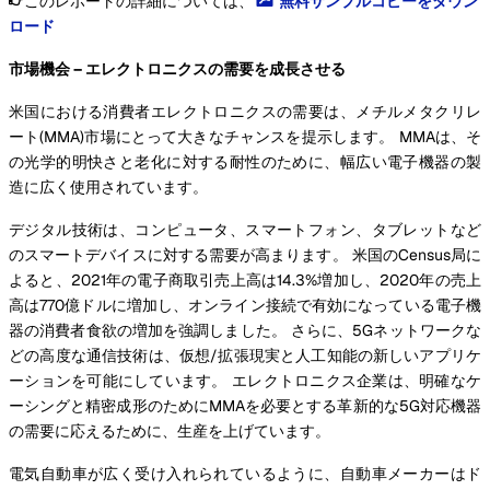
このレポートの詳細については、
無料サンプルコピーをダウン
ロード
市場機会 – エレクトロニクスの需要を成長させる
米国における消費者エレクトロニクスの需要は、メチルメタクリレ
ート(MMA)市場にとって大きなチャンスを提示します。 MMAは、そ
の光学的明快さと老化に対する耐性のために、幅広い電子機器の製
造に広く使用されています。
デジタル技術は、コンピュータ、スマートフォン、タブレットなど
のスマートデバイスに対する需要が高まります。 米国のCensus局に
よると、2021年の電子商取引売上高は14.3%増加し、2020年の売上
高は770億ドルに増加し、オンライン接続で有効になっている電子機
器の消費者食欲の増加を強調しました。 さらに、5Gネットワークな
どの高度な通信技術は、仮想/拡張現実と人工知能の新しいアプリケ
ーションを可能にしています。 エレクトロニクス企業は、明確なケ
ーシングと精密成形のためにMMAを必要とする革新的な5G対応機器
の需要に応えるために、生産を上げています。
電気自動車が広く受け入れられているように、自動車メーカーはド