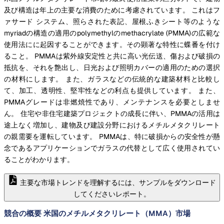
及び構造は年上の主要な消費のために考慮されています。 これはフ
ァサード システム、照らされた表記、屋根ふきシート等のような
myriadの構造の適用のpolymethylのmethacrylate (PMMA)の広範な
使用法にに起因することができます。その顕著な特性に蝶番を付け
ること。 PMMAは紫外線安定性と共に高い光伝送、傷および破損の
抵抗を、それを艶出し、日光および照明カバーの適用のための選択
の材料にします。 また、ガラスなどの伝統的な建築材料と比較し
て、加工、透明性、堅牢性などの利点も提供しています。 また、
PMMAグレードは非燃焼性であり、メンテナンスを必要としませ
ん。 住宅や非住宅建築プロジェクトの成長に伴い、PMMAの活用は
途上なく増加し、建物及び建設分野におけるメチルメタクリレート
の親需要を運転しています。 PMMAは、特に破損からの安全性が懸
念であるアプリケーションでガラスの代替として広く使用されてい
ることがわかります。
主要な市場トレンドを理解するには、サンプルをダウンロード
してくださいレポート。
競合の概要 米国のメチルメタクリレート（MMA）市場