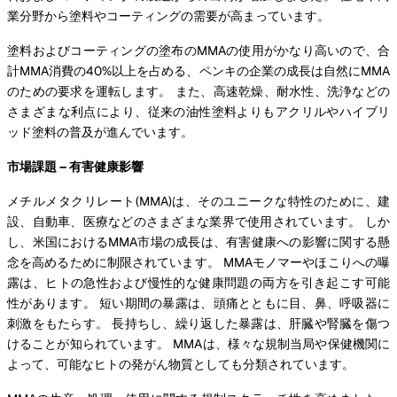
業分野から塗料やコーティングの需要が高まっています。
塗料およびコーティングの塗布のMMAの使用がかなり高いので、合
計MMA消費の40%以上を占める、ペンキの企業の成長は自然にMMA
のための要求を運転します。 また、高速乾燥、耐水性、洗浄などの
さまざまな利点により、従来の油性塗料よりもアクリルやハイブリ
ッド塗料の普及が進んでいます。
市場課題 – 有害健康影響
メチルメタクリレート(MMA)は、そのユニークな特性のために、建
設、自動車、医療などのさまざまな業界で使用されています。 しか
し、米国におけるMMA市場の成長は、有害健康への影響に関する懸
念を高めるために制限されています。 MMAモノマーやほこりへの曝
露は、ヒトの急性および慢性的な健康問題の両方を引き起こす可能
性があります。 短い期間の暴露は、頭痛とともに目、鼻、呼吸器に
刺激をもたらす。 長持ちし、繰り返した暴露は、肝臓や腎臓を傷つ
けることが知られています。 MMAは、様々な規制当局や保健機関に
よって、可能なヒトの発がん物質としても分類されています。