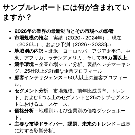
サンプルレポートには何が含まれてい
ますか？
2026年の業界の最新動向とその市場への影響
市場規模の推定
– 実績（2020～2024年）、現在
（2026年）、および予測（2026～2033年）
地域別の内訳
– 北米、ヨーロッパ、アジア太平洋、中
東、アフリカ、ラテンアメリカ、そして
35カ国以上
。
競争環境
– 企業市場シェア分析、製品ベンチマーキン
グ、25社以上の詳細な企業プロフィール。
顧客インテリジェンス
– 50人以上の顧客プロフィー
ル。
セグメント分析
– 市場規模、前年比成長率、トレン
ド、および5つ以上のセグメントと25のサブセグメン
トにおけるユースケース。
価格分析
– 地理別および企業別の価格ダッシュボー
ド。
主要な市場ドライバー、課題、未来のトレンド
– 成長
に対する影響分析。