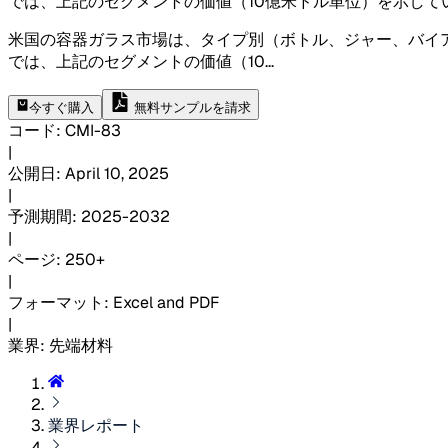
では、上記のセグメントの価値（10億米ドル単位）を示して
米国の容器ガラス市場は、タイプ別（ボトル、ジャー、バイ
では、上記のセグメントの価値（10
...
今すぐ購入
無料サンプルを請求
コード
:
CMI-
83
|
公開日
:
April 10, 2025
|
予測期間
:
2025-2032
|
ページ
:
250+
|
フォーマット
:
Excel and PDF
|
業界
:
先端材料
業界レポート