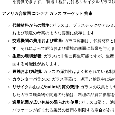
を提供できます。 製造工程におけるリサイクルガラス
アメリカ合衆国 コンテナ ガラス マーケット 拘束
代替材料からの競争:
ガラスは、プラスチックやアルミ
および環境の考察のような要因に依存します
交通機関の費用および重量:
ガラス容器は、代替材料と
す、それによって経済および環境の側面に影響を与えま
生産の環境影響:
ガラスは非常に再生可能ですが、生産
面する可能性があります。
豊饒および破損:
ガラスの弾力性はよく知られている制
カウンターバランス:
ガラス容器は、処理と輸送中に破
リサイクルおよびculletの質の費用:
ガラスの収集とリ
したガラス廃棄物や問題の汚染は、料理の品質に影響を
適用範囲が広い包装の限られた使用:
ガラスは堅く、適
パッケージが好まれる製品の使用を制限する場合があり