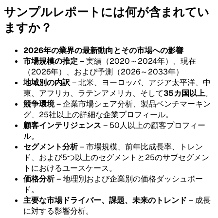
サンプルレポートには何が含まれてい
ますか？
2026年の業界の最新動向とその市場への影響
市場規模の推定
– 実績（2020～2024年）、現在
（2026年）、および予測（2026～2033年）
地域別の内訳
– 北米、ヨーロッパ、アジア太平洋、中
東、アフリカ、ラテンアメリカ、そして
35カ国以上
。
競争環境
– 企業市場シェア分析、製品ベンチマーキン
グ、25社以上の詳細な企業プロフィール。
顧客インテリジェンス
– 50人以上の顧客プロフィー
ル。
セグメント分析
– 市場規模、前年比成長率、トレン
ド、および5つ以上のセグメントと25のサブセグメン
トにおけるユースケース。
価格分析
– 地理別および企業別の価格ダッシュボー
ド。
主要な市場ドライバー、課題、未来のトレンド
– 成長
に対する影響分析。