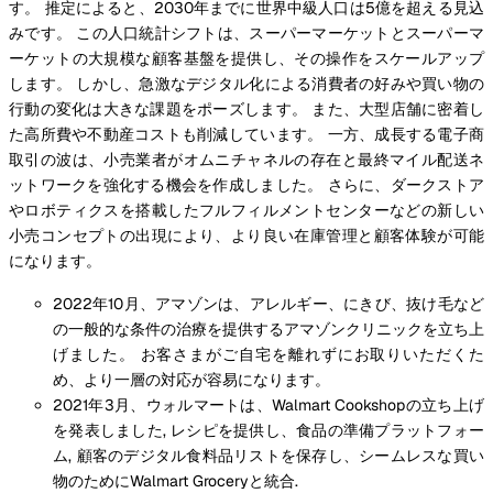
す。 推定によると、2030年までに世界中級人口は5億を超える見込
みです。 この人口統計シフトは、スーパーマーケットとスーパーマ
ーケットの大規模な顧客基盤を提供し、その操作をスケールアップ
します。 しかし、急激なデジタル化による消費者の好みや買い物の
行動の変化は大きな課題をポーズします。 また、大型店舗に密着し
た高所費や不動産コストも削減しています。 一方、成長する電子商
取引の波は、小売業者がオムニチャネルの存在と最終マイル配送ネ
ットワークを強化する機会を作成しました。 さらに、ダークストア
やロボティクスを搭載したフルフィルメントセンターなどの新しい
小売コンセプトの出現により、より良い在庫管理と顧客体験が可能
になります。
2022年10月、アマゾンは、アレルギー、にきび、抜け毛など
の一般的な条件の治療を提供するアマゾンクリニックを立ち上
げました。 お客さまがご自宅を離れずにお取りいただくた
め、より一層の対応が容易になります。
2021年3月、ウォルマートは、Walmart Cookshopの立ち上げ
を発表しました, レシピを提供し、食品の準備プラットフォー
ム, 顧客のデジタル食料品リストを保存し、シームレスな買い
物のためにWalmart Groceryと統合.