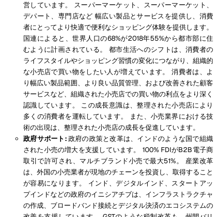
営しています。 スーパーマーケット、スーパーマーケット、
デパート、専門店など 幅広い製品とサービスを提供し、消費
者にとってより快適で便利なショッピング体験を提供します。
国連によると、世界人口の68%が2018年55%から都市部に住
むように計画されている。 都市生活へのシフトは、消費者の
ライフスタイルやショッピング習慣の変化につながり、組織的
な小売店で買い物をしたい人が増えています。 消費者は、よ
り幅広い製品範囲、より良い品質管理、および改善された顧客
サービスなど、組織された小売店での買い物の利点をより深く
認識しています。 この成長意識は、整理された小売店により
多くの消費者を運転しています。 また、小売業界における技
術の出現は、整理された小売店の成長を促進しています。
政府サポート:
政府の政策と改革は、インドのような国で組織
された小売の増大を支援しています。 100% FDIがB2B電子商
取引で許可され、マルチブランド小売で最大51%。 産業改革
は、外国の小売業者が現地のチェーンを投資し、取得すること
が容易になります。 インド、デジタルインド、スタートアッ
プインドなどの政府のイニシアチブは、インフラストラクチャ
の作成、ブロードバンド接続とデジタル決済のエコシステムの
改善を支援しています。 GSTのような税制改革も、州間バリ