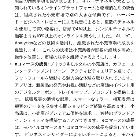
製品の推奨事項を提供致します。 オムニチャネル小売として
知られているオンラインプラットフォームと物理的な店の統合
は、組織された小売市場で別の大きな傾向です。 ハーバー
ド・ビジネス・レビューによる報告によると、複数のチャネル
を使用して買い物客は、店頭で4%以上、シングルチャネルの
顧客よりも10%以上のオンラインを費やしました。 AI、IoT、
Analyticsなどの技術を活用し、組織された小売市場の成長を
促進します。 これらの技術は小売業者が顧客の経験を高め、
操作を改善し、市場の競争を維持できるようにします。
eコマースの成長:
ブリック&モルタルの小売店は、カフェ、エ
ンターテインメントゾーン、アクティビティエリアを通じて、
フットフォールを駆動する魅力的な体験を取り入れています。
アプリは、新製品の発売やお祝い活動などの店舗内イベント用
のデジタルクーポン、トレイルマップ、プロンプトを提供しま
す。 拡張現実の適切な部屋、スマートなミラー、相互表示は
顧客のデータを収集する間ショッピング経験を高めます。 小
売店は、小売店がプレミアム価格を請求し、独特のブランドア
イデンティティを構築することができます。 eコマースの成長
は、モバイルコマースまたはmコマースの成長を促進していま
す。 ビジネスインサイダーによるレポートによると、モバイ