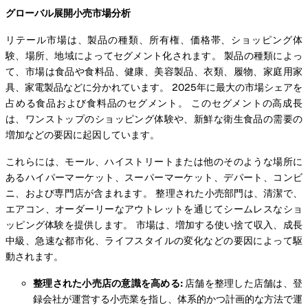
グローバル展開小売市場分析
リテール市場は、製品の種類、所有権、価格帯、ショッピング体
験、場所、地域によってセグメント化されます。 製品の種類によっ
て、市場は食品や食料品、健康、美容製品、衣類、履物、家庭用家
具、家電製品などに分かれています。 2025年に最大の市場シェアを
占める食品および食料品のセグメント。 このセグメントの高成長
は、ワンストップのショッピング体験や、新鮮な衛生食品の需要の
増加などの要因に起因しています。
これらには、モール、ハイストリートまたは他のそのような場所に
あるハイパーマーケット、スーパーマーケット、デパート、コンビ
ニ、および専門店が含まれます。 整理された小売部門は、清潔で、
エアコン、オーダーリーなアウトレットを通じてシームレスなショ
ッピング体験を提供します。 市場は、増加する使い捨て収入、成長
中級、急速な都市化、ライフスタイルの変化などの要因によって駆
動されます。
整理された小売店の意識を高める:
店舗を整理した店舗は、登
録会社が運営する小売業を指し、体系的かつ計画的な方法で運