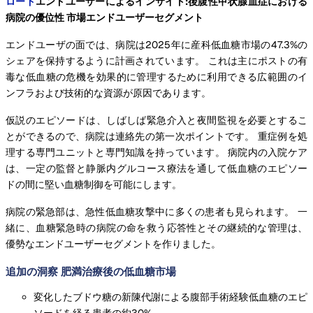
ロード
エンドユーザーによるインサイト:後腹性甲状腺血症における
病院の優位性 市場エンドユーザーセグメント
エンドユーザの面では、病院は2025年に産科低血糖市場の47.3%の
シェアを保持するように計画されています。 これは主にポストの有
毒な低血糖の危機を効果的に管理するために利用できる広範囲のイ
ンフラおよび技術的な資源が原因であります。
仮説のエピソードは、しばしば緊急介入と夜間監視を必要とするこ
とができるので、病院は連絡先の第一次ポイントです。 重症例を処
理する専門ユニットと専門知識を持っています。 病院内の入院ケア
は、一定の監督と静脈内グルコース療法を通して低血糖のエピソー
ドの間に堅い血糖制御を可能にします。
病院の緊急部は、急性低血糖攻撃中に多くの患者も見られます。 一
緒に、血糖緊急時の病院の命を救う応答性とその継続的な管理は、
優勢なエンドユーザーセグメントを作りました。
追加の洞察 肥満治療後の低血糖市場
変化したブドウ糖の新陳代謝による腹部手術経験低血糖のエピ
ソードを経る患者の約30%。