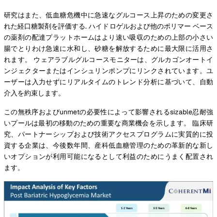
研究はまた、低血糖危機中に急速なグルコース上昇のための変更さ
れた経口糖製剤を評価する. ハイドロゲルおよび他のポリマー ベース
の薬剤の配達プラットホームはより速い吸収のための上部の小さい
腸でとりわけ急速に水和し、砂糖を解放するために最大限に活用さ
れます。 ウェアラブルグルコースモニターは、グルカゴンオートイ
ンジェクターまたはインシュリンポンプにリンクされています。ユ
ーザーは入力せずにリアルタイムのトレンド分析に基づいて、自動
介入を約束します。
この無秩序およびunmetの必要性によって影響されるsizable忍耐強
いプールは最初の移動のための重要な商業機会を示します。 臨床研
究、パートナーシップおよび技術アクセスプログラムに実質的に投
資する企業は、今後数年間、産科低血糖管理のための革新的な新し
いオプションが利用可能になるとして利益のためにうまく配置され
ます。