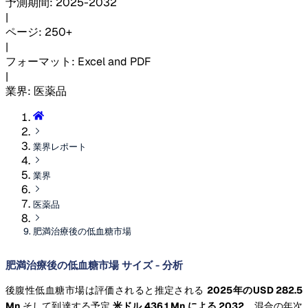
予測期間
:
2025-2032
|
ページ
:
250+
|
フォーマット
:
Excel and PDF
|
業界
:
医薬品
業界レポート
業界
医薬品
肥満治療後の低血糖市場
肥満治療後の低血糖市場 サイズ - 分析
後腹性低血糖市場は評価されると推定される
2025年のUSD 282.5
Mn
そして到達する予定
米ドル 436.1 Mn による 2032
、混合の年次