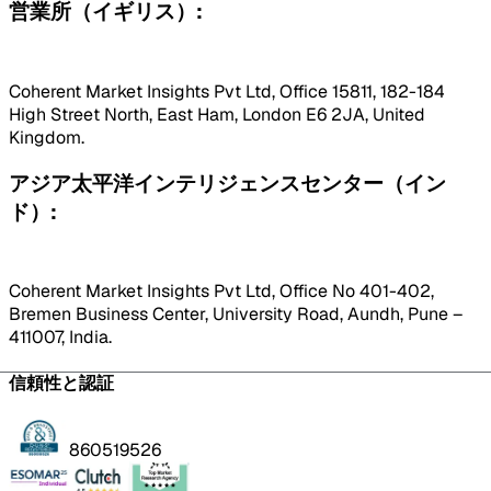
営業所（イギリス）:
Coherent Market Insights Pvt Ltd, Office 15811, 182-184
High Street North, East Ham, London E6 2JA, United
Kingdom.
アジア太平洋インテリジェンスセンター（イン
ド）:
Coherent Market Insights Pvt Ltd, Office No 401-402,
Bremen Business Center, University Road, Aundh, Pune –
411007, India.
信頼性と認証
860519526