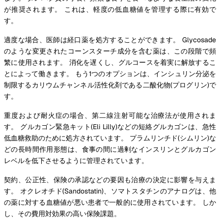
が推奨されます。 これは、軽度の低血糖値を管理する際に有効で
す。
適度な場合、医師は経口薬を処方することができます。 Glycosade
のような変更されたコーンスターチ成分を含む薬は、この段階で頻
繁に使用されます。 消化を遅くし、グルコースを着実に解放するこ
とによって働きます。 もう1つのオプションは、インシュリン分泌を
制限するカリウムチャンネル活性化剤である二酸化物(プログリン)で
す。
重度および耐火症の場合、第二線注射可能な治療法が使用されま
す。 グルカゴン緊急キット(Eli Lilly)などの短絡グルカゴンは、急性
低血糖救助のために処方されています。 プラムリンチド(シムリン)な
どの長時間作用形態は、食事の間に過剰なインスリンとグルカゴン
レベルを低下させるように管理されています。
契約、公正性、保険の承認などの要因も治療の決定に影響を与えま
す。 オクレオチド(Sandostatin)、ソマトスタチンのアナログは、他
の薬に対する血糖値が悪い患者で一般的に使用されています。 しか
し、その費用対効果の高い保険課題。