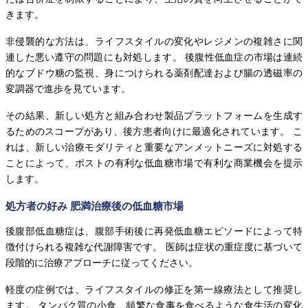
きます。
非侵襲的な方法は、ライフスタイルの変化やレジメンの複雑さに関
連した悪い遵守の問題にも対処します。 後腹性低血症の市場は連続
的なブドウ糖の監視、身につけられる薬剤配達および腸の透磁率の
変調器で進歩を見ています。
その結果、新しい処方と組み合わせ製品プラットフォームを生成す
るためのスコープがあり、後方患者向けに最適化されています。 こ
れは、新しい治療モダリティと重要なアンメットニーズに対処する
ことによって、ポストの有利な低血糖市場で有利な商業機会を提示
します。
処方者の好み 肥満治療後の低血糖市場
後腹部低血糖症は、腹部手術後に再発低血糖エピソードによって特
徴付けられる複雑な代謝障害です。 医師は症状の重症度に基づいて
段階的に治療アプローチに従ってください。
軽度の症例では、ライフスタイルの修正を第一線療法として推奨し
ます。 タンパク質の小食、頻繁な食事を食べるような食生活の変化