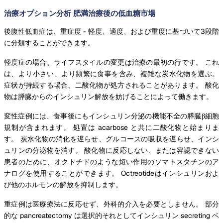
治療オプション分析 肥満治療後の低血糖市場
後腹性低血症は、重症度 - 軽度、適度、および重度に基づいて3段階
に分類することができます。
軽度症の場合、ライフスタイルの変更は治療の最初の行です。 これ
は、より小さい、より頻繁に食事を含み、複雑な炭水化物を選ぶ。
症状が持続する場合、二酸化物が処方されることがあります。 酸化
物は膵臓からのインシュリン解放を妨げることによって働きます。
変性症例には、食事後にもインシュリン分泌の機能不全の膵臓β細胞
規制が含まれます。 処置は acarbose と共に二酸化物と始まりま
す。 炭水化物の消化を遅らせ、グルコースの吸収を遅らせ、インシ
ュリンの分泌物を消す。 酸化物に反応しない、または容認できない
患者のために、オクトチドのような短い作用のソマトスタチンのア
ナログを使用することができます。 Octreotideはインシュリンおよ
び他のホルモンの解放を抑制します。
重症例は医療療法に反応せず、外科的介入を必要としません。 部分
的な pancreatectomy は選択的それとしてインシュリン secreting ベ