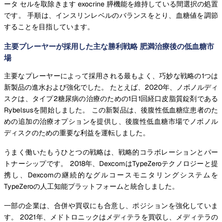
ータ セルを取除きます exocrine 膵機能を維持している間選択の処置
です。 手順は、インスリンレベルのバランスをとり、血糖値を調節
することを目指しています。
主要プレーヤーが採用した主な勝利戦略 肥満治療後の低血糖市
場
主要なプレーヤーによって採用される最もよく、巧妙な戦略の1つは
新製品の進水および強化でした。 たとえば、2020年、ノボノルディ
スクは、タイプ2糖尿病の治療のための1日1回経口皮脂質錠剤である
Rybelsusを開始しました。 この新製品は、後腹性低血糖症患者のた
めの追加の治療オプションを提供し、後腹性低血糖市場でノボノル
ディスクのための重要な利益を運転しました。
うまく働いたもうひとつの戦略は、戦略的コラボレーションとパー
トナーシップです。 2018年、DexcomはTypeZeroテクノロジーと提
携し、Dexcomの継続的なグルコースモニタリングシステムを
TypeZeroの人工知能プラットフォームと統合しました。
一部の企業は、合併や買収にも合意し、ポジションを強化していま
す。 2021年、メドトロニックはメディテラを買収し、メディテラの