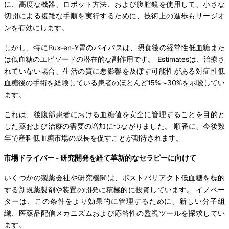
に、高度な機器、ロボット方法、および腹腔鏡を使用して、小さな
切開による複雑な手順を実行するために、技術上の進歩もサージオ
ンを有効にします。
しかし、特にRux-en-Y胃のバイパスは、摂食後の経常性低血糖また
は低血糖のエピソードの潜在的な副作用です。 Estimatesは、治療さ
れていない場合、生活の質に悪影響を及ぼす可能性がある対症性低
血糖後の手術を経験している患者のほとんど15%〜30%を示唆してい
ます。
これは、後腹部患者における血糖値を安全に管理することを目的と
した薬および治療の需要の増加につながりました。 順番に、今後数
年で産科低血糖市場の成長を促すことが期待されます。
市場ドライバー - 研究開発を経て革新的なセラピーに向けて
いくつかの製薬会社や研究機関は、ポストバリアクト低血糖を標的
する新規薬製剤や装置の開発に積極的に投資しています。 イノベー
ターは、この条件をより効果的に管理するために、新しい分子組
織、医薬品配信メカニズムおよび応答性の監視ツールを探求してい
ます。