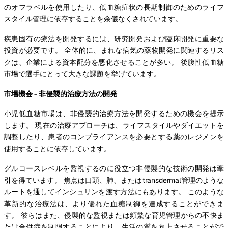
のオフラベルを使用したり、低血糖症状の長期制御のためのライフ
スタイル管理に依存することを余儀なくされています。
疾患固有の療法を開発するには、研究開発および臨床開発に重要な
投資が必要です。 全体的に、まれな病気の薬物開発に関連するリス
クは、企業による資本配分を悪化させることが多い。 後腹性低血糖
市場で選手にとって大きな課題を挙げています。
市場機会 - 非侵襲的治療方法の開発
小児低血糖市場は、非侵襲的治療方法を開発するための機会を提示
します。 現在の治療アプローチは、ライフスタイルやダイエットを
調整したり、患者のコンプライアンスを必要とする薬のレジメンを
使用することに依存しています。
グルコースレベルを監視するのに役立つ非侵襲的な技術の開発は牽
引を得ています。 焦点は口頭、肺、またはtransdermal管理のような
ルートを通してインシュリンを渡す方法にもあります。 このような
革新的な治療法は、より優れた血糖制御を達成することができま
す。 彼らはまた、侵襲的な監視または頻繁な育児管理からの不快ま
たは合併症を制限することにより、生活の質を向上させることがで