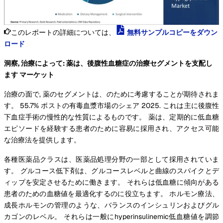
このレポートの詳細については、
無料サンプルコピーをダウン
ロード
洞察, 治療によって: 薬は、後腹性血糖症の治療セグメントを支配し
ます マーケット
治療の面で, 薬のセグメントは、のために考慮することが期待されま
す。 55.7% ポストの有毒血漿市場のシェア 2025. これは主に後腹性
下血症手術の慢性的な性質によるものです。 薬は、定期的に低血糖
エピソードを経験する患者のために容易に採用され、アクセス可能
な治療法を提供します。
各種医薬品クラスは、医薬品処理分野の一部として採用されていま
す。 グルコース低下剤は、グルコースレベルと曲線のスパイクとデ
ィップを安定させるために働きます。 それらは低血糖に傾向がある
患者のための血糖値を最適化するのに役立ちます。 ホルモン療法、
成長ホルモンの管理のような、バランスのインシュリンおよびグル
カゴンのレベル。 それらは一般にhyperinsulinemic低血糖値を調節