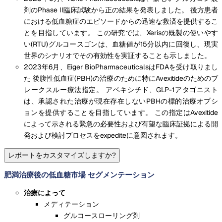
剤のPhase II臨床試験から正の結果を発表しました。 後方患者
における低血糖症のエピソードからの迅速な救済を提供するこ
とを目指しています。 この研究では、Xerisの既製の使いやす
い(RTU)グルコースゴンは、血糖値が15分以内に回復し、現実
世界のシナリオでその有効性を実証することも示しました。
2023年6月、Eiger BioPharmaceuticalsはFDAを受け取りまし
た 後腹性低血症(PBH)の治療のために特にAvexitideのためのブ
レークスルー療法指定。 アベキシチド、GLP-1アタゴニスト
は、承認された治療が現在存在しないPBHの標的治療オプシ
ョンを提供することを目指しています。 この指定はAvexitide
によって示される緊急の必要性および有望な臨床証拠による開
発および検討プロセスをexpediteに意図されます。
レポートをカスタマイズしますか?
肥満治療後の低血糖市場 セグメンテーション
治療によって
メディテーション
グルコースローリング剤