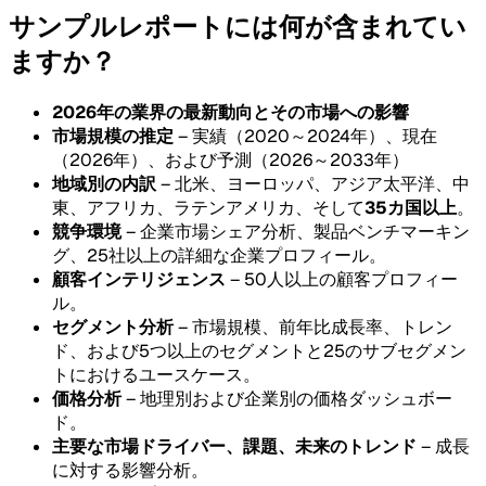
サンプルレポートには何が含まれてい
ますか？
2026年の業界の最新動向とその市場への影響
市場規模の推定
– 実績（2020～2024年）、現在
（2026年）、および予測（2026～2033年）
地域別の内訳
– 北米、ヨーロッパ、アジア太平洋、中
東、アフリカ、ラテンアメリカ、そして
35カ国以上
。
競争環境
– 企業市場シェア分析、製品ベンチマーキン
グ、25社以上の詳細な企業プロフィール。
顧客インテリジェンス
– 50人以上の顧客プロフィー
ル。
セグメント分析
– 市場規模、前年比成長率、トレン
ド、および5つ以上のセグメントと25のサブセグメン
トにおけるユースケース。
価格分析
– 地理別および企業別の価格ダッシュボー
ド。
主要な市場ドライバー、課題、未来のトレンド
– 成長
に対する影響分析。