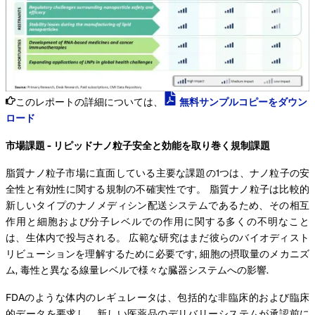
このレポートの詳細については、
無料サンプルコピーをダウン
ロード
市場課題 - リピッドナノ粒子安全と効能を取り巻く規制課題
脂質ナノ粒子市場に直面している主要な課題の1つは、ナノ粒子の安
全性と有効性に関する規制の不確実性です。 脂質ナノ粒子は比較的
新しいタイプのナノメディシン配送システムであるため、その相互
作用と細胞および分子レベルでの作用に関する多くの不明なこと
は、生体内で投与される。 広範な研究はまだ彼らのバイオディスト
リビューションを理解するために必要です, 細胞の摂取量のメカニズ
ム, 毒性と異なる線量レベルで様々な臓器システムへの影響.
FDAのような体内のレギュレータは、包括的な非臨床的および臨床
的データを要求し、新しい医薬品のデリバリーシステムが承認前に