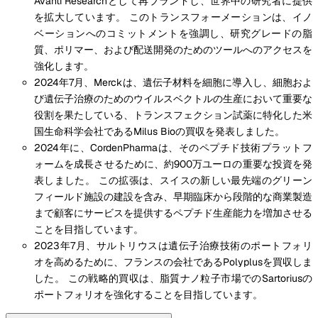
Avanti Researchとして再ブランドし、世界中の研究者に提供
を拡大しています。 このトランスフォーメーションは、イノ
ベーションへのコミットメントを強調し、研究グレードの脂
質、ポリマー、および配送開発のためのツールへのアクセスを
強化します。
2024年7月、Merckは、遺伝子材料を細胞に導入し、細胞およ
び遺伝子治療のためのウイルスベクトルの生産において重要な
役割を果たしている、トランスフェクション試薬に特化した米
国生命科学会社であるMilus Bioの買収を発表しました。
2024年に、CordenPharmaは、そのペプチド技術プラットフ
ォームを成長させるために、約900万ユーロの重要な投資を発
表しました。 この拡張は、スイスの新しい最先端のグリーン
フィールド施設の建設を含み、早期臨床から段階的な商業製造
まで顧客にサービスを提供するペプチド生産能力を増加させる
ことを目指しています。
2023年7月、サルトリウスは遺伝子治療技術のポートフォリ
オを高めるために、フランスの会社であるPolyplusを買収しま
した。 この戦略的買収は、脂質ナノ粒子市場でのSartoriusの
ポートフォリオを強化することを目指しています。