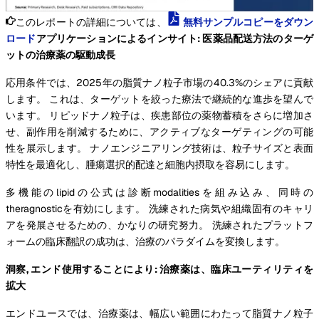
このレポートの詳細については、
無料サンプルコピーをダウン
ロード
アプリケーションによるインサイト: 医薬品配送方法のターゲ
ットの治療薬の駆動成長
応用条件では、2025年の脂質ナノ粒子市場の40.3%のシェアに貢献
します。 これは、ターゲットを絞った療法で継続的な進歩を望んで
います。 リピッドナノ粒子は、疾患部位の薬物蓄積をさらに増加さ
せ、副作用を削減するために、アクティブなターゲティングの可能
性を展示します。 ナノエンジニアリング技術は、粒子サイズと表面
特性を最適化し、腫瘍選択的配達と細胞内摂取を容易にします。
多機能のlipidの公式は診断modalitiesを組み込み、同時の
theragnosticを有効にします。 洗練された病気や組織固有のキャリ
アを発展させるための、かなりの研究努力。 洗練されたプラットフ
ォームの臨床翻訳の成功は、治療のパラダイムを変換します。
洞察, エンド使用することにより: 治療薬は、臨床ユーティリティを
拡大
エンドユースでは、治療薬は、幅広い範囲にわたって脂質ナノ粒子