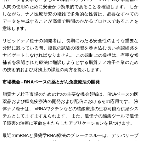
人間の使用のために安全かつ効果的であることを確認します。 しか
しながら、ナノ医療研究の複雑で多角的な性質は、必要なすべての
データを生成することが高価で時間のかかるプロセスであることを
意味します。
リピッドナノ粒子の開発者は、長期にわたる安全性のような重要な
分野に残っている間、複数の試験の段階を巻き込む長い承認経路を
ナビゲートしなければなりません。 この規制上の負担は、有望な候
補者を承認された療法に翻訳しようとする脂質ナノ粒子企業のため
の技術的および財務上の課題の両方を提示します。
市場機会 - RNAベースの薬とがん免疫療法の開発
脂質ナノ粒子市場のための1つの主要な機会領域は、RNAベースの医
薬品および癌免疫療法の開発および配信におけるその応用です。 液
体ナノ粒子は、mRNAワクチンなどの核酸療法の生存可能な供給シス
テムとしてますます見られます。 また、遺伝子の編集ツールで遺伝
子障害の治療に革命をもたらしたアプリケーションを見つけます。
最近のmRNAと腫瘍学RNAi療法のブレークスルーは、デリバリープ