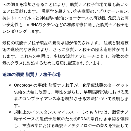
への調査を増加させることにより、脂質ナノ粒子市場で最も高いシ
ェアに貢献します。 腫瘍学を超えて, 抗炎症薬のアプリケーション,
抗レトロウイルスと神経薬の配信ショーケースの有効性. 免疫力と高
い安定性も、mRNAワクチンなどの核酸治療に適した脂質ナノ粒子を
レンダリングします。
最初の核酸ナノ粒子製品の規制承認が優先されます。 組成と製造技
術の継続的な改良により、さらに脂質ナノ粒子の臨床応用性が向上
します。 これらの車両は、多様な設計アプローチにより、複数の病
気のクラスに対処するために適切に配置されています。
追加の洞察 脂質ナノ粒子市場
Oncology の事例: 脂質ナノ粒子が、化学療法薬のターゲット
供給を大幅に改善し、毒性を減らし、早期臨床試験における患
者のコンプライアンス率を増加させる方法について説明しま
す。
規制上のインスタンス マイルストーン: もう1つは、脂質ナノ
粒子ベースの遺伝子治療のためのFDAの条件付き承認を強調
し、主流医学における新規ナノテクノロジーの普及を実証して