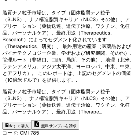
脂質ナノ粒子市場は、タイプ（固体脂質ナノ粒子
（SLNS）、ナノ構造脂質キャリア（NLCS）その他）、ア
プリケーション（薬物送達、遺伝子治療、ワクチン、化粧
品、パーソナルケア）、最終用途（Therapeutics、
Research）によってセグメント化されています
（Therapeutics、研究）、 最終用途の産業（医薬品および
バイオテクノロジー企業、学術および研究機関、その他）、
管理ルート（非経口、口頭、局所、その他）、地理（北米、
ラテンアメリカ、アジア太平洋、ヨーロッパ、中東、中東、
とアフリカ）。 このレポートは、上記のセグメントの価値
（10億米ドルで）を提供します。
.
脂質ナノ粒子市場は、タイプ（固体脂質ナノ粒子
（SLNS）、ナノ構造脂質キャリア（NLCS）その他）、ア
プリケーション（薬物送達、遺伝子治療、ワクチン、化粧
品、パーソナルケア）、最終用途（Therape
...
今すぐ購入
無料サンプルを請求
コード
:
CMI-
785