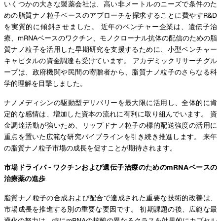
いくつかの大きな製薬会社は、高い非メートルのニーズで条件のた
めの脂質ナノ粒子ベースのアプローチを探求することに費やすR&D
を実質的に傾斜させました。 近年のベンチャー企業は、遺伝子治
療、mRNAベースのワクチン、モノクローナル抗体の配信のための脂
質ナノ粒子を活用した早期研究を支援するために、小型ベンチャー
キャピタルの資金調達も受けています。 アカデミックリサーチグル
ープは、政府機関や民間の寄贈者から、脂質ナノ粒子のさらなる科
学的理解を目撃しました。
ナノメディシンの駆動型デリバリーを最大限に活用し、全体的に肯
定的な感情は、増加した資本の流れに有利に取り組んでいます。 資
金調達活動が強いため、リップドナノ粒子の標的配送強度の活用に
重点を置いた広範な研究パイプラインを引き続き推進します。 来年
の脂質ナノ粒子市場の成長を促すことが期待されます。
市場ドライバ - ワクチンおよび遺伝子治療のためのmRNAベースの
治療薬の進歩
脂質ナノ粒子の合成および配合で達成された重要な技術的改善は、
市場成長を推進する別の重要な要因です。 初期課題の後、広範な最
適化の努力は、特にmRNAの核酸の異なるクラスを効果的にカプセル