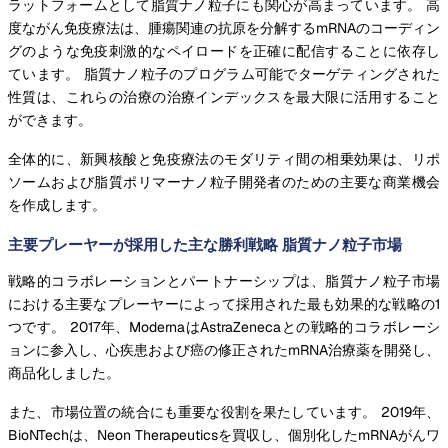
ラットフォームとして脂質ナノ粒子にも関心が高まっています。 高
度ながん免疫療法は、腫瘍関連の抗原を分解するmRNAのコーディン
グのような免疫刺激的なペイロードを正確に配信することに依存し
ています。 脂質ナノ粒子のプログラム可能でターゲティングされた
性質は、これらの治療の治療インデックスを最大限に活用すること
ができます。
全体的に、新興核酸と免疫療法のモダリティ間の相乗効果は、リポ
ソームおよび脂質ポリマーナノ粒子開発者のための主要な商業機会
を作成します。
主要プレーヤーが採用した主な勝利戦略 脂質ナノ粒子市場
戦略的コラボレーションとパートナーシップは、脂質ナノ粒子市場
における主要なプレーヤーによって採用された最も効果的な戦略の1
つです。 2017年、ModernaはAstraZenecaとの戦略的コラボレーシ
ョンに参入し、心疾患および癌の修正されたmRNA治療薬を開発し、
商品化しました。
また、市場位置の統合にも重要な役割を果たしています。 2019年、
BioNTechは、Neon Therapeuticsを買収し、個別化したmRNAがんワ