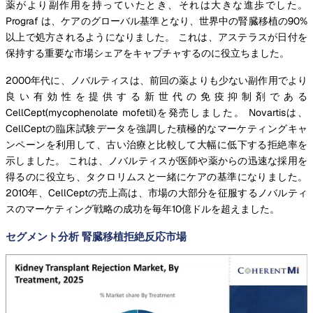
薬がより副作用を持っていたとき、それは大きな進歩でした。
Prograf は、ケアのグローバル基準となり、世界中の腎臓移植の90%
以上で処方されるようになりました。 これは、アステラスが日付を
保持する重要な市場シェアをキャプチャするのに役立ちました。
2000年代に、ノバルティスは、前回の薬よりも少ない副作用でより
良い有効性を提供する新世代の免疫抑制剤である
CellCept(mycophenolate mofetil)を発売しました。 Novartisは、
CellCeptの臨床試験データを強調した積極的なマーケティングキャ
ンペーンを利用して、古い治療と比較して大幅に低下する拒絶率を
示しました。 これは、ノバルティスが医師や薬からの迅速な採用を
得るのに役立ち、タクロリムスと一緒にケアの基準になりました。
2010年、CellCeptの売上高は、市場の大部分を征服するノバルティ
スのマーケティング戦略の成功を毎年10億ドルを超えました。
セグメント分析 腎臓移植拒絶反応市場