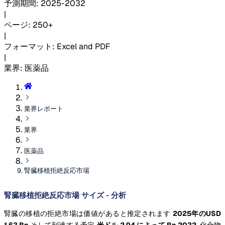
予測期間
:
2025-2032
|
ページ
:
250+
|
フォーマット
:
Excel and PDF
|
業界
:
医薬品
業界レポート
業界
医薬品
腎臓移植拒絶反応市場
腎臓移植拒絶反応市場 サイズ - 分析
腎臓の移植の拒絶市場は価値があると推定されます
2025年のUSD
1.63 Bn
そして到達する予定
米ドル 2.94 によって Bn 2032,
化合物