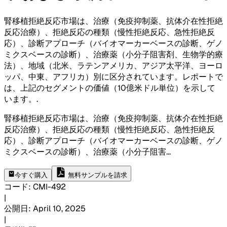
腎移植拒絶反応市場は、治療（免疫抑制薬、抗体介在性拒絶
反応治療）、拒絶反応の種類（慢性拒絶反応、急性拒絶反
応）、診断アプローチ（バイオマーカーベースの診断、ゲノ
ミクスベースの診断）、治療薬（小分子阻害剤、生物学的療
法）、地域（北米、ラテンアメリカ、アジア太平洋、ヨーロ
ッパ、中東、アフリカ）別に区分されています。レポートで
は、上記のセグメントの価値（10億米ドル単位）を示して
います。
.
腎移植拒絶反応市場は、治療（免疫抑制薬、抗体介在性拒絶
反応治療）、拒絶反応の種類（慢性拒絶反応、急性拒絶反
応）、診断アプローチ（バイオマーカーベースの診断、ゲノ
ミクスベースの診断）、治療薬（小分子阻害
...
今すぐ購入
無料サンプルを請求
コード
:
CMI-
492
|
公開日
:
April 10, 2025
|