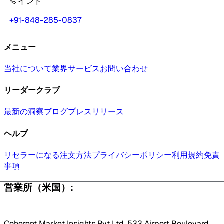
インド
+91-848-285-0837
メニュー
当社について
業界
サービス
お問い合わせ
リーダークラブ
最新の洞察
ブログ
プレスリリース
ヘルプ
リセラーになる
注文方法
プライバシーポリシー
利用規約
免責
事項
営業所（米国）:
Coherent Market Insights Pvt Ltd, 533 Airport Boulevard,