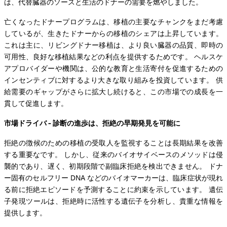
は、代替臓器のソースと生活のドナーの需要を燃やしました。
亡くなったドナープログラムは、移植の主要なチャンクをまだ考慮
しているが、生きたドナーからの移植のシェアは上昇しています。
これは主に、リビングドナー移植は、より良い臓器の品質、即時の
可用性、良好な移植結果などの利点を提供するためです。 ヘルスケ
アプロバイダーや機関は、公的な教育と生活寄付を促進するための
インセンティブに対するより大きな取り組みを投資しています。 供
給需要のギャップがさらに拡大し続けると、この市場での成長を一
貫して促進します。
市場ドライバ - 診断の進歩は、拒絶の早期発見を可能に
拒絶の徴候のための移植の受取人を監視することは長期結果を改善
する重要なです。 しかし、従来のバイオサイベースのメソッドは侵
襲的であり、遅く、初期段階で副臨床拒絶を検出できません。 ドナ
ー固有のセルフリー DNA などのバイオマーカーは、臨床症状が現れ
る前に拒絶エピソードを予測することに約束を示しています。 遺伝
子発現ツールは、拒絶時に活性する遺伝子を分析し、貴重な情報を
提供します。