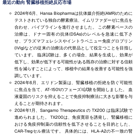
最近の動向 腎臓移植拒絶反応市場
2024年6月、Hansa Biopharmaは抗体媒介拒絶(AMR)のために
テストされている独自の酵素療法、イムリファダーゼに焦点を
合わせ、パイプラインを進行させました。 この酵素ベースの
治療は、ドナー固有の抗体(DSAs)のレベルを急速に低下さ
せ、プラズマフェレシスやイントラベニュー免疫グロブリン
(IVIg)などの従来の治療法の代替品として役立つことを目指し
ています。 臨床試験は、多くの場合、結果を生成し、効果が
低下し、効果が低下する可能性がある既存の治療に対する信頼
性を減らすことによって、移植中の結果を改善する可能性を強
調しています。
2024年6月、エリドン製薬は、腎臓移植の拒絶を防ぐ可能性
に焦点を当て、AT-1501のフェーズII試験を開始しました。 血
液凝固のリスクを抑えることで免疫抑制療法に大きな影響を与
えることが期待されます。
2024年1月、Sangamo Therapeutics の TX200 は臨床試験で
進められました。 TX200は、免疫寛容を誘発し、腎臓移植に
おける免疫抑制薬の信頼性を低下させることを目的とした、
CAR-Tregセル療法です。 具体的には、HLA-A2の不一致の腎