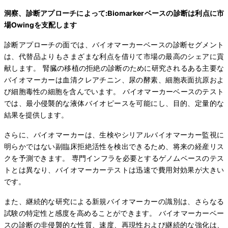
洞察、診断アプローチによって:Biomarkerベースの診断は利点に市
場Owingを支配します
診断アプローチの面では、バイオマーカーベースの診断セグメント
は、代替品よりもさまざまな利点を借りて市場の最高のシェアに貢
献します。 腎臓の移植の拒絶の診断のために研究されるある主要な
バイオマーカーは血清クレアチニン、尿の酵素、細胞表面抗原およ
び細胞毒性の細胞を含んでいます。 バイオマーカーベースのテスト
では、最小侵襲的な液体バイオピースを可能にし、目的、定量的な
結果を提供します。
さらに、バイオマーカーは、生検やシリアルバイオマーカー監視に
明らかではない副臨床拒絶活性を検出できるため、将来の経産リス
クを予測できます。 専門インフラを必要とするゲノムベースのテス
トとは異なり、バイオマーカーテストは迅速で費用対効果が大きい
です。
また、継続的な研究による新規バイオマーカーの識別は、さらなる
試験の特定性と感度を高めることができます。 バイオマーカーベー
スの診断の非侵襲的な性質、速度、再現性および継続的な強化は、