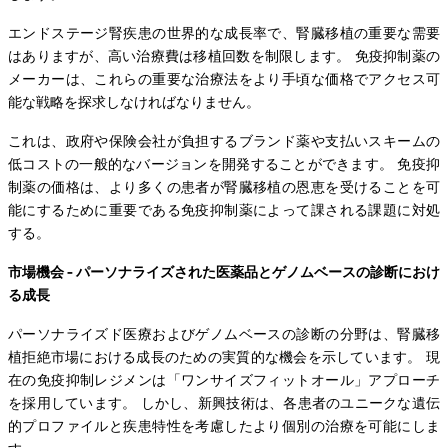
エンドステージ腎疾患の世界的な成長率で、腎臓移植の重要な需要
はありますが、高い治療費は移植回数を制限します。 免疫抑制薬の
メーカーは、これらの重要な治療法をより手頃な価格でアクセス可
能な戦略を探求しなければなりません。
これは、政府や保険会社が負担するブランド薬や支払いスキームの
低コストの一般的なバージョンを開発することができます。 免疫抑
制薬の価格は、より多くの患者が腎臓移植の恩恵を受けることを可
能にするために重要である免疫抑制薬によって課される課題に対処
する。
市場機会 - パーソナライズされた医薬品とゲノムベースの診断におけ
る成長
パーソナライズド医療およびゲノムベースの診断の分野は、腎臓移
植拒絶市場における成長のための実質的な機会を示しています。 現
在の免疫抑制レジメンは「ワンサイズフィットオール」アプローチ
を採用しています。 しかし、新興技術は、各患者のユニークな遺伝
的プロファイルと疾患特性を考慮したより個別の治療を可能にしま