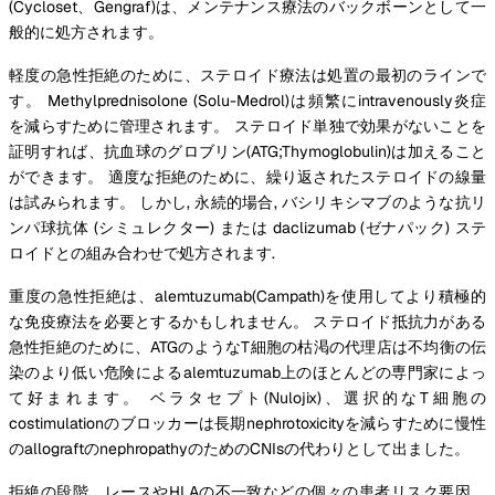
(Cycloset、Gengraf)は、メンテナンス療法のバックボーンとして一
般的に処方されます。
軽度の急性拒絶のために、ステロイド療法は処置の最初のラインで
す。 Methylprednisolone (Solu-Medrol)は頻繁にintravenously炎症
を減らすために管理されます。 ステロイド単独で効果がないことを
証明すれば、抗血球のグロブリン(ATG;Thymoglobulin)は加えること
ができます。 適度な拒絶のために、繰り返されたステロイドの線量
は試みられます。 しかし, 永続的場合, バシリキシマブのような抗リ
ンパ球抗体 (シミュレクター) または daclizumab (ゼナパック) ステ
ロイドとの組み合わせで処方されます.
重度の急性拒絶は、alemtuzumab(Campath)を使用してより積極的
な免疫療法を必要とするかもしれません。 ステロイド抵抗力がある
急性拒絶のために、ATGのようなT細胞の枯渇の代理店は不均衡の伝
染のより低い危険によるalemtuzumab上のほとんどの専門家によっ
て好まれます。 ベラタセプト(Nulojix)、選択的なT細胞の
costimulationのブロッカーは長期nephrotoxicityを減らすために慢性
のallograftのnephropathyのためのCNIsの代わりとして出ました。
拒絶の段階、レースやHLAの不一致などの個々の患者リスク要因、