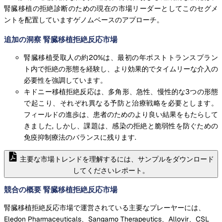
腎臓移植の拒絶診断のための現在の市場リーダーとしてこのセグメ
ントを配置していますゲノムベースのアプローチ。
追加の洞察 腎臓移植拒絶反応市場
腎臓移植受取人の約20%は、最初の年ポストトランスプラン
ト内で拒絶の形態を経験し、より効果的でタイムリーな介入の
必要性を強調しています。
キドニー移植拒絶反応は、多角形、急性、慢性的な3つの形態
で起こり、それぞれ異なる予防と治療戦略を必要とします。
フィールドの進歩は、患者のためのより良い結果をもたらして
きました, しかし、課題は、感染の拒絶と脆弱性を防ぐための
免疫抑制療法のバランスに残ります.
主要な市場トレンドを理解するには、サンプルをダウンロード
してくださいレポート。
競合の概要 腎臓移植拒絶反応市場
腎臓移植拒絶反応市場で運営されている主要なプレーヤーには、
Eledon Pharmaceuticals、Sangamo Therapeutics、Allovir、CSL