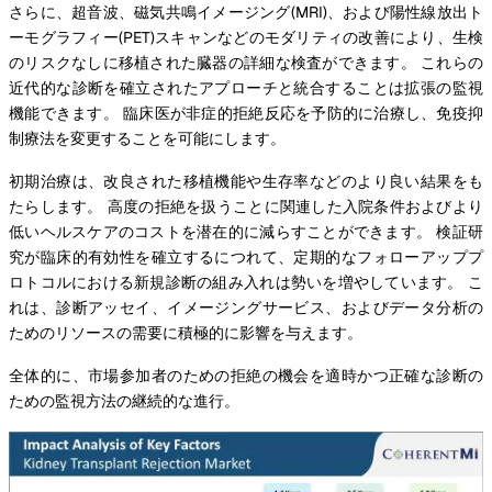
さらに、超音波、磁気共鳴イメージング(MRI)、および陽性線放出ト
ーモグラフィー(PET)スキャンなどのモダリティの改善により、生検
のリスクなしに移植された臓器の詳細な検査ができます。 これらの
近代的な診断を確立されたアプローチと統合することは拡張の監視
機能できます。 臨床医が非症的拒絶反応を予防的に治療し、免疫抑
制療法を変更することを可能にします。
初期治療は、改良された移植機能や生存率などのより良い結果をも
たらします。 高度の拒絶を扱うことに関連した入院条件およびより
低いヘルスケアのコストを潜在的に減らすことができます。 検証研
究が臨床的有効性を確立するにつれて、定期的なフォローアッププ
ロトコルにおける新規診断の組み入れは勢いを増やしています。 こ
れは、診断アッセイ、イメージングサービス、およびデータ分析の
ためのリソースの需要に積極的に影響を与えます。
全体的に、市場参加者のための拒絶の機会を適時かつ正確な診断の
ための監視方法の継続的な進行。