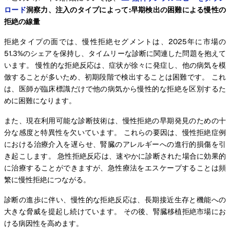
ロード
洞察力、注入のタイプによって:早期検出の困難による慢性の
拒絶の線量
拒絶タイプの面では、慢性拒絶セグメントは、2025年に市場の
51.3%のシェアを保持し、タイムリーな診断に関連した問題を抱えて
います。 慢性的な拒絶反応は、症状が徐々に発症し、他の病気を模
倣することが多いため、初期段階で検出することは困難です。 これ
は、医師が臨床標識だけで他の病気から慢性的な拒絶を区別するた
めに困難になります。
また、現在利用可能な診断技術は、慢性拒絶の早期発見のための十
分な感度と特異性を欠いています。 これらの要因は、慢性拒絶症例
における治療介入を遅らせ、腎臓のアレルギーへの進行的損傷を引
き起こします。 急性拒絶反応は、速やかに診断された場合に効果的
に治療することができますが、急性療法をエスケープすることは頻
繁に慢性拒絶につながる。
診断の進歩に伴い、慢性的な拒絶反応は、長期接近生存と機能への
大きな脅威を提起し続けています。 その後、腎臓移植拒絶市場にお
ける病因性を高めます。