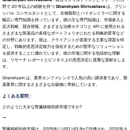
野で 20 年以上の経験を持つ
Ghanshyam Shrivastava
は、プリン
シパル コンサルタントとして、生物製剤とバイオシミラーに関する
幅広い専門知識を持っています。彼の主な専門知識は、市場参入と
拡大戦略、競合情報、さまざまな治療カテゴリと API に使用される
さまざまな医薬品の多様なポートフォリオにわたる戦略的変革など
の分野にあります。彼は、クライアントが直面する主要な課題を特
定し、戦略的意思決定能力を強化するための堅牢なソリューション
を提供することに優れています。彼の市場に関する包括的な理解
は、リサーチ レポートとビジネス上の意思決定に貴重な貢献をしま
す。
Ghanshyam は、業界カンファレンスで人気の高い講演者であり、製
薬業界に関するさまざまな出版物に寄稿しています。
よくある質問
:
どのように大きな腎臓移植拒絶市場ですか?
腎臓移植拒絶市場は、2025年にUSD 1.63 Bnで評価され、2032年ま