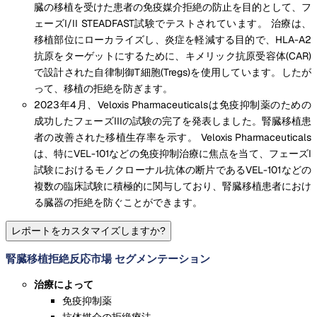
臓の移植を受けた患者の免疫媒介拒絶の防止を目的として、フ
ェーズI/II STEADFAST試験でテストされています。 治療は、
移植部位にローカライズし、炎症を軽減する目的で、HLA-A2
抗原をターゲットにするために、キメリック抗原受容体(CAR)
で設計された自律制御T細胞(Tregs)を使用しています。したが
って、移植の拒絶を防ぎます。
2023年4月、Veloxis Pharmaceuticalsは免疫抑制薬のための
成功したフェーズIIIの試験の完了を発表しました。腎臓移植患
者の改善された移植生存率を示す。 Veloxis Pharmaceuticals
は、特にVEL-101などの免疫抑制治療に焦点を当て、フェーズI
試験におけるモノクローナル抗体の断片であるVEL-101などの
複数の臨床試験に積極的に関与しており、腎臓移植患者におけ
る臓器の拒絶を防ぐことができます。
レポートをカスタマイズしますか?
腎臓移植拒絶反応市場 セグメンテーション
治療によって
免疫抑制薬
抗体媒介の拒絶療法