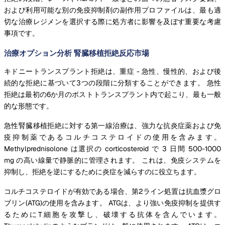
および利用可能な別の免疫抑制剤の副作用プロファイルは、最も適
切な治療レジメンを選択する際に処方者に影響を及ぼす重要な考慮
事項です。
治療オプション分析 腎臓移植拒絶反応市場
キドニートランスプラント拒絶は、重症 - 急性、慢性的、および後
続的な拒絶に基づいて3つの段階に分類することができます。 急性
拒絶は最初の6か月のポストトランスプラント内で起こり、最も一般
的な形態です。
急性腎臓移植拒絶に対する第一線治療は、強力な抗炎症薬および免
疫抑制薬であるコルチコステロイドの使用を含みます。
Methylprednisolone は選択の corticosteroid で 3 日間 500-1000
mg の高い線量で静脈的に管理されます。 これは、免疫システムを
抑制し、拒絶を逆にするために炎症を減らすのに役立ちます。
コルチコステロイドが有効である場合、第2ライン処置は抗血漿グロ
ブリン(ATG)の使用を含みます。 ATGは、より強い免疫抑制を提供す
るためにT細胞を攻撃し、破壊する抗体を含んでいます。