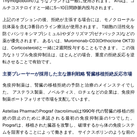
Thymoglobulinのようなブランドは一般に使用されます。 ATGは、コ
ルチコステロイドと一緒に5〜10日間静脈内投与されます。
上記のオプションの後、拒絶が主張する場合には、モノクローナル
抗体薬を含む3番目のライン療法が使用されます。 T細胞の活性化を
防ぐバシリキシマブ(シミュル)やダクリズマブ(ゼナパックス)などの
薬が優先されます。 あるいは、Muromonab-CD3(Orthoclone OKT3)
は、Corticosteroidと一緒に2週間投与することもできます。 この強
力なトリプル免疫抑制法は、ほとんどの場合、重度の拒絶反応を逆
転させることで有効です。
主要プレーヤーが採用した主な勝利戦略 腎臓移植拒絶反応市場
免疫抑制薬は、腎臓の移植拒絶の予防と治療のメインステイでし
た。 アステラス製薬、ノベルティス、ロチェなどの企業は、免疫抑
制薬ポートフォリオで市場を支配しています。
Astellas PharmaのPrograf (tacrolimus)は1990年代の腎臓の移植の拒
絶の防止のために承認される最初の免疫抑制薬の1つでした。
Prografは、移植された臓器を攻撃し、破壊するから体の免疫システ
ムを阻害することによって働きます。 サイクスポリンのような前の