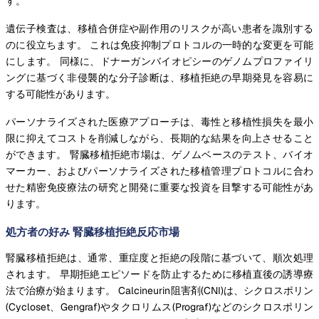
す。
遺伝子検査は、移植合併症や副作用のリスクが高い患者を識別する
のに役立ちます。 これは免疫抑制プロトコルの一時的な変更を可能
にします。 同様に、ドナーガンバイオピシーのゲノムプロファイリ
ングに基づく非侵襲的な分子診断は、移植拒絶の早期発見を容易に
する可能性があります。
パーソナライズされた医療アプローチは、毒性と移植性損失を最小
限に抑えてコストを削減しながら、長期的な結果を向上させること
ができます。 腎臓移植拒絶市場は、ゲノムベースのテスト、バイオ
マーカー、およびパーソナライズされた移植管理プロトコルに合わ
せた精密免疫療法の研究と開発に重要な投資を目撃する可能性があ
ります。
処方者の好み 腎臓移植拒絶反応市場
腎臓移植拒絶は、通常、重症度と拒絶の段階に基づいて、順次処理
されます。 早期拒絶エピソードを防止するために移植直後の誘導療
法で治療が始まります。 Calcineurin阻害剤(CNI)は、シクロスポリン
(Cycloset、Gengraf)やタクロリムス(Prograf)などのシクロスポリン