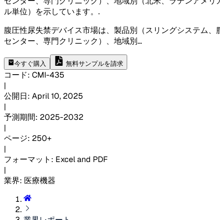
センター、専門クリニック）、地域別（北米、ラテンアメリ
ル単位）を示しています。
.
腹圧性尿失禁デバイス市場は、製品別（スリングシステム、
センター、専門クリニック）、地域別
...
今すぐ購入
無料サンプルを請求
コード
:
CMI-
435
|
公開日
:
April 10, 2025
|
予測期間
:
2025-2032
|
ページ
:
250+
|
フォーマット
:
Excel and PDF
|
業界
:
医療機器
業界レポート