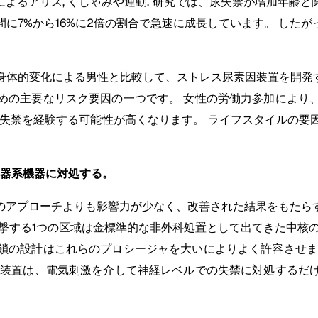
るアリス, くしゃみや運動. 研究では、尿失禁が増加年齢と関連
の間に7%から16%に2倍の割合で急速に成長しています。 し
身体的変化による男性と比較して、ストレス尿素因装置を開発す
めの主要なリスク要因の一つです。 女性の労働力参加により
尿失禁を経験する可能性が高くなります。 ライフスタイルの要
尿器系機器に対処する。
のアプローチよりも影響力が少なく、改善された結果をもたら
撃する1つの区域は金標準的な非外科処置として出てきた中核
鎖の設計はこれらのプロシージャを大いによりよく許容させま
調装置は、電気刺激を介して神経レベルでの失禁に対処するだ