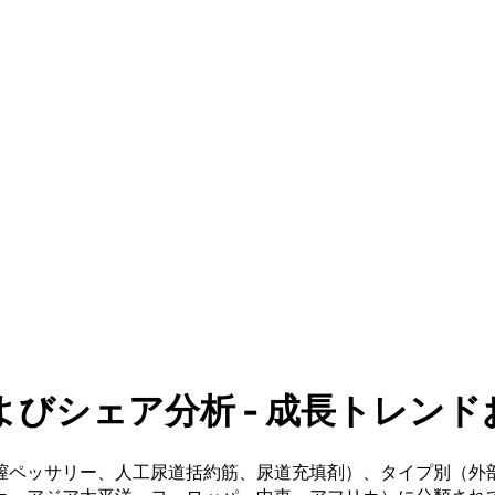
シェア分析 - 成長トレンドおよび
膣ペッサリー、人工尿道括約筋、尿道充填剤）、タイプ別（外