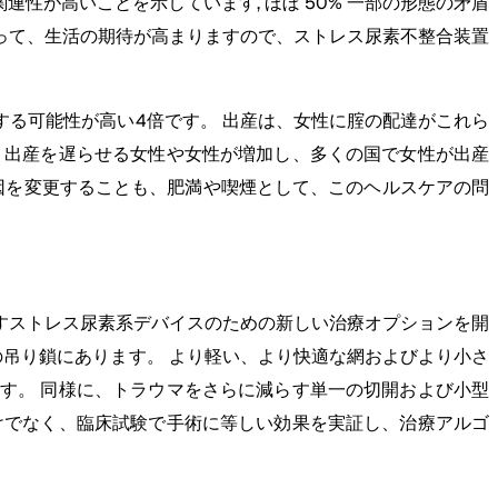
性が高いことを示しています, ほぼ 50% 一部の形態の矛盾
たがって、生活の期待が高まりますので、ストレス尿素不整合装置
る可能性が高い4倍です。 出産は、女性に腟の配達がこれら
、出産を遅らせる女性や女性が増加し、多くの国で女性が出産
因を変更することも、肥満や喫煙として、このヘルスケアの問
すストレス尿素系デバイスのための新しい治療オプションを開
の吊り鎖にあります。 より軽い、より快適な網およびより小さ
す。 同様に、トラウマをさらに減らす単一の切開および小型
けでなく、臨床試験で手術に等しい効果を実証し、治療アルゴ