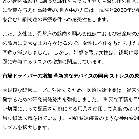
どの身体活動中に誤った漏れをもたらす弱く骨盤の床の筋肉によ
に影響を与えた高齢者の. 世界中の人口は、現在と2050年
を含む年齢関連の医療条件への感受性をします。
また、女性は、骨盤床の筋肉を弱める妊娠中および出産時の
の筋肉に莫大な圧力をかけるので、女性に不便をもたらすた
回数が減少しました。 しかし、妊娠を選ぶ女性は、後期に
題に寄与するリスクの増加に関連しています。
市場ドライバーの増加 革新的なデバイスの開発 ストレスの
大規模な臨床ニーズに対応するため、医療技術企業は、従来
発するための研究開発努力を強化しました。 重要な革新を目
い切開によって配置を可能にする用具を使用して高度の吊り
吊り鎖は人気を得ています。 神経変調装置のような神経変
リズムを拡大します。