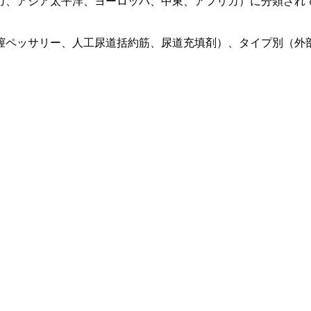
カ、アジア太平洋、ヨーロッパ、中東、アフリカ）に分類され
膣ペッサリー、人工尿道括約筋、尿道充填剤）、タイプ別（外