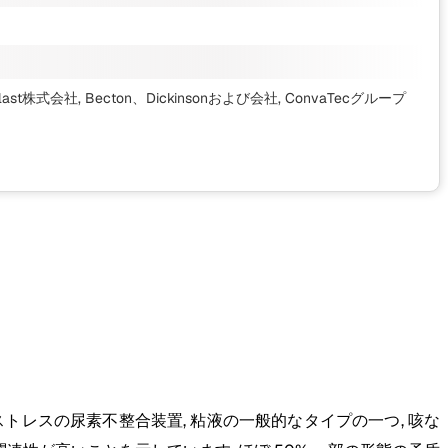
式会社, Becton、Dickinsonおよび会社, ConvaTecグループ
レスの尿素不整合装置, 粘液の一般的なタイプの一つ, 咳な