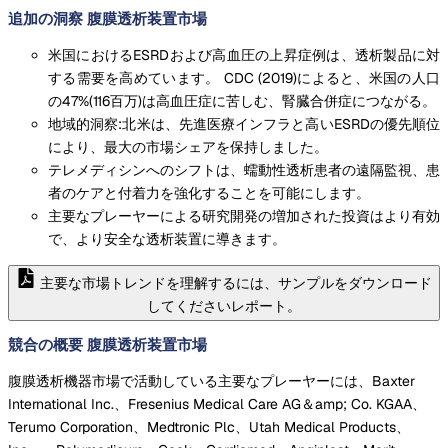
追加の洞察 腹膜透析装置市場
米国におけるESRDおよび高血圧の上昇症例は、透析製品に対
する需要を高めています。 CDC (2019)によると、米国の人口
の47%(116百万)は高血圧症に苦しむ、腎臓合併症につながる。
地域的洞察:北米は、先進医療インフラと高いESRDの優先順位
により、最大の市場シェアを保持しました。
テレメディシンへのシフトは、蠕動性透析患者の遠隔監視、患
者のケアと付着力を強化することを可能にします。
主要なプレーヤーによる研究開発の増加された投資はより有効
で、より安全な透析装置に導きます。
主要な市場トレンドを理解するには、サンプルをダウンロード
してくださいレポート。
競合の概要 腹膜透析装置市場
腹膜透析機器市場で活動している主要なプレーヤーには、Baxter
International Inc.、Fresenius Medical Care AG＆amp; Co. KGAA、
Terumo Corporation、Medtronic Plc、Utah Medical Products、