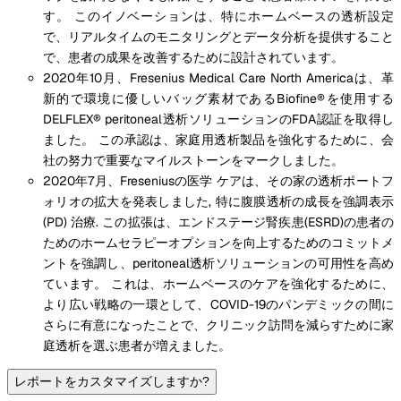
す。 このイノベーションは、特にホームベースの透析設定
で、リアルタイムのモニタリングとデータ分析を提供すること
で、患者の成果を改善するために設計されています。
2020年10月、Fresenius Medical Care North Americaは、革
新的で環境に優しいバッグ素材であるBiofine®を使用する
DELFLEX® peritoneal透析ソリューションのFDA認証を取得し
ました。 この承認は、家庭用透析製品を強化するために、会
社の努力で重要なマイルストーンをマークしました。
2020年7月、Freseniusの医学 ケアは、その家の透析ポートフ
ォリオの拡大を発表しました, 特に腹膜透析の成長を強調表示
(PD) 治療. この拡張は、エンドステージ腎疾患(ESRD)の患者の
ためのホームセラピーオプションを向上するためのコミットメ
ントを強調し、peritoneal透析ソリューションの可用性を高め
ています。 これは、ホームベースのケアを強化するために、
より広い戦略の一環として、COVID-19のパンデミックの間に
さらに有意になったことで、クリニック訪問を減らすために家
庭透析を選ぶ患者が増えました。
レポートをカスタマイズしますか?