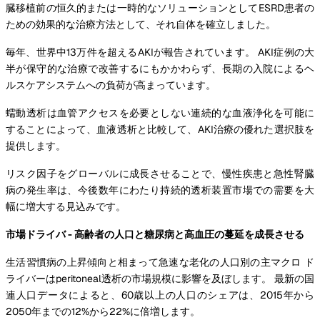
臓移植前の恒久的または一時的なソリューションとしてESRD患者の
ための効果的な治療方法として、それ自体を確立しました。
毎年、世界中13万件を超えるAKIが報告されています。 AKI症例の大
半が保守的な治療で改善するにもかかわらず、長期の入院によるヘ
ルスケアシステムへの負荷が高まっています。
蠕動透析は血管アクセスを必要としない連続的な血液浄化を可能に
することによって、血液透析と比較して、AKI治療の優れた選択肢を
提供します。
リスク因子をグローバルに成長させることで、慢性疾患と急性腎臓
病の発生率は、今後数年にわたり持続的透析装置市場での需要を大
幅に増大する見込みです。
市場ドライバ - 高齢者の人口と糖尿病と高血圧の蔓延を成長させる
生活習慣病の上昇傾向と相まって急速な老化の人口別の主マクロ ド
ライバーはperitoneal透析の市場規模に影響を及ぼします。 最新の国
連人口データによると、60歳以上の人口のシェアは、2015年から
2050年までの12%から22%に倍増します。