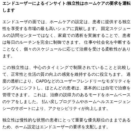
エンドユーザーによるインサイト:独立性はホームケアの要求を運転
します
エンドユーザの面では、ホームケアの設定は、患者に提供する独立
性を享受する市場の最も高いシェアに貢献します。 固定スケジュー
ルの訪問センターではなく、家庭での透析を実施することで、患者
は毎日のルーチンを完全に制御できます。 仕事や社会化を中断する
ことなく、個々のスケジュールに応じて治療を受ける柔軟性があり
ます。
この独立性は、中心のタイミングで制限されていることと比較し
て、正常性と生活の質の向上の感覚を維持するのに役立ちます。 過
度の透析により、CAPDなどのユーザーフレンドリーなモダリティを
シンプルにシフトし、ほとんどの患者は、基本的には自宅で治療を
管理できます。 これは、治療の説得力のあるモードをホームベース
のケアをしました。 払い戻しプログラムやホームヘルスエージェン
シーのサポートにより、アクセシビリティが向上します。
独立性は慢性的な状態の患者にとって重要な優先順位のままである
ため、ホーム設定はエンドユーザーの要求を支配します。