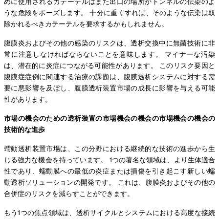
めに使用されるカテーテルはまた出口の場所かトンネルの伝染のよ
うな危険をポーズします。 十分に重くすれば、そのような伝染は取
除かれるべきカテーテルを要求するかもしれません。
腹膜炎およびその他の感染のリスクは、透析交換中に無菌技術に非
常に注意しなければならないことを意味します。 マイナーな汚染
は、潜在的に炎症につながる可能性があります。 このリスク要因と
腹膜症症例に関連する治療の課題は、腹膜透析システムに対する需
要に悪影響を及ぼし、腹膜透析装置市場の成長に影響を与える可能
性があります。
市場の機会のための透析装置の市場機会の機会の市場機会の機会の
技術的な進歩
蠕動透析装置市場は、この分野における継続的な技術の進歩から生
じる強力な機会を持っています。 1つの著名な領域は、より生体適合
性であり、蠕動膜への最低の炎症または損傷を引き起こす新しい蠕
動透析ソリューションの開発です。 これは、腹膜炎およびその他の
合併症のリスクを減らすことができます。
もう1つの焦点領域は、透析サイクルとシステムにおける高度な接続