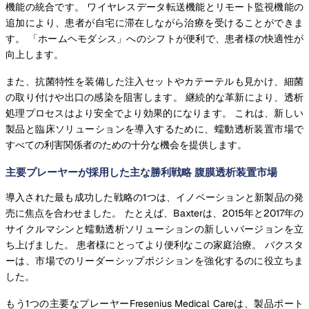
機能の統合です。 ワイヤレスデータ転送機能とリモート監視機能の
追加により、患者が自宅に滞在しながら治療を受けることができま
す。 「ホームヘモダシス」へのシフトが便利で、患者様の快適性が
向上します。
また、抗菌特性を装備した注入セットやカテーテルも見かけ、細菌
の取り付けや出口の感染を阻害します。 継続的な革新により、透析
処理プロセスはより安全でより効果的になります。 これは、新しい
製品と臨床ソリューションを導入するために、蠕動透析装置市場で
すべての利害関係者のための十分な機会を提供します。
主要プレーヤーが採用した主な勝利戦略 腹膜透析装置市場
導入された最も成功した戦略の1つは、イノベーションと新製品の発
売に焦点を合わせました。 たとえば、Baxterは、2015年と2017年の
サイクルマシンと蠕動透析ソリューションの新しいバージョンを立
ち上げました。 患者様にとってより便利なこの家庭治療。 バクスタ
ーは、市場でのリーダーシップポジションを強化するのに役立ちま
した。
もう1つの主要なプレーヤーFresenius Medical Careは、製品ポート