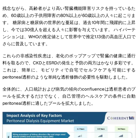
残念ながら、高齢者がより高い腎臓機能障害リスクを持っているた
め、60歳以上の子供用障害の80%以上が60歳以上の人々に起こりま
す。 糖尿病と糖尿病の世界的な蔓延は、過去10年間に飛躍的に上昇
し、今では30億人を超える人々に影響を与えています。 ハイパーテ
ンションは、WHOの推定値として世界中で推定1.13億の高血圧人口で
さらに普及しています。
これらの非感染性疾患は、老化のポップアップで腎臓の健康に通行
料を取るので、CKDとESRDの発生と予防の両方はかなり多彩です。
これは、簡単に、モビリティで自宅でセルフケアを可能にする
peritoneal透析のような単純な透析修飾の必要性を駆動しました。
全体的に、人口統計および病気の傾向のconfluenceは透析患者のプ
ールを拡大するだけでなく、自己管理のヘルスケアの条件に自動
peritoneal透析に適したプールを拡大しました。