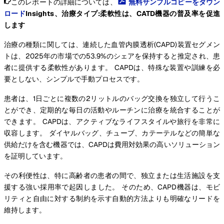
このレポートの詳細については、
無料サンプルコピーをダウン
ロード
Insights、治療タイプ:柔軟性は、CATD機器の普及率を促進
します
治療の種類に関しては、連続した血管内膜透析(CAPD)装置セグメン
トは、2025年の市場での53.9%のシェアを保持すると推定され、患
者に提供する柔軟性があります。 CAPDは、特殊な装置や訓練を必
要としない、シンプルで手動プロセスです。
患者は、1日ごとに複数の2リットルのバッグ交換を独立して行うこ
とができ、定期的な毎日の活動やルーチンに治療を統合することが
できます。 CAPDは、アクティブなライフスタイルや旅行を非常に
収容します。 ダイヤルバッグ、チューブ、カテーテルなどの簡単な
供給だけを含む機器では、CAPDは費用対効果の高いソリューション
を証明しています。
その利便性は、特に高齢者の患者の間で、独立または生活施設を支
援する強い採用率で起因しました。 そのため、CAPD機器は、モビ
リティと自由に対する制約を示す自動的方法よりも明確なリードを
維持します。