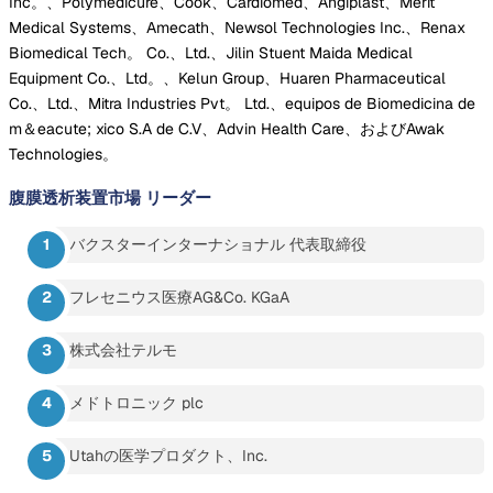
Inc。、Polymedicure、Cook、Cardiomed、Angiplast、Merit
Medical Systems、Amecath、Newsol Technologies Inc.、Renax
Biomedical Tech。 Co.、Ltd.、Jilin Stuent Maida Medical
Equipment Co.、Ltd。、Kelun Group、Huaren Pharmaceutical
Co.、Ltd.、Mitra Industries Pvt。 Ltd.、equipos de Biomedicina de
m＆eacute; xico S.A de C.V、Advin Health Care、およびAwak
Technologies。
腹膜透析装置市場
リーダー
バクスターインターナショナル 代表取締役
フレセニウス医療AG&Co. KGaA
株式会社テルモ
メドトロニック plc
Utahの医学プロダクト、Inc.