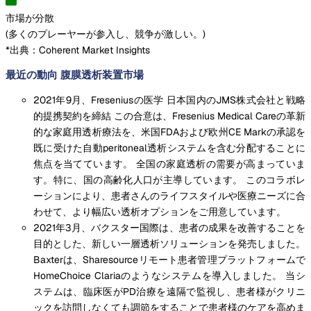
市場が分散
(
多くのプレーヤーが参入し、競争が激しい。
)
*出典：Coherent Market Insights
最近の動向 腹膜透析装置市場
2021年9月、Freseniusの医学 日本国内のJMS株式会社と戦略
的提携契約を締結 この合意は、Fresenius Medical Careの革新
的な家庭用透析療法を、米国FDAおよび欧州CE Markの承認を
既に受けた自動peritoneal透析システムを含む分配することに
焦点を当てています。 全国の家庭透析の需要が高まっていま
す。特に、国の高齢化人口が主導しています。 このコラボレ
ーションにより、患者さんのライフスタイルや医療ニーズに合
わせて、より幅広い透析オプションをご用意しています。
2021年3月、バクスター国際は、患者の成果を改善することを
目的とした、新しい一層透析ソリューションを発売しました。
Baxterは、Sharesourceリモート患者管理プラットフォームで
HomeChoice Clariaのようなシステムを導入しました。 当シ
ステムは、臨床医がPD治療を遠隔で監視し、患者様がクリニ
ックを訪問しなくても調節をすることで患者様のケアを高めま