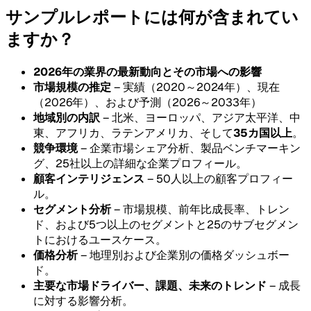
サンプルレポートには何が含まれてい
ますか？
2026年の業界の最新動向とその市場への影響
市場規模の推定
– 実績（2020～2024年）、現在
（2026年）、および予測（2026～2033年）
地域別の内訳
– 北米、ヨーロッパ、アジア太平洋、中
東、アフリカ、ラテンアメリカ、そして
35カ国以上
。
競争環境
– 企業市場シェア分析、製品ベンチマーキン
グ、25社以上の詳細な企業プロフィール。
顧客インテリジェンス
– 50人以上の顧客プロフィー
ル。
セグメント分析
– 市場規模、前年比成長率、トレン
ド、および5つ以上のセグメントと25のサブセグメン
トにおけるユースケース。
価格分析
– 地理別および企業別の価格ダッシュボー
ド。
主要な市場ドライバー、課題、未来のトレンド
– 成長
に対する影響分析。