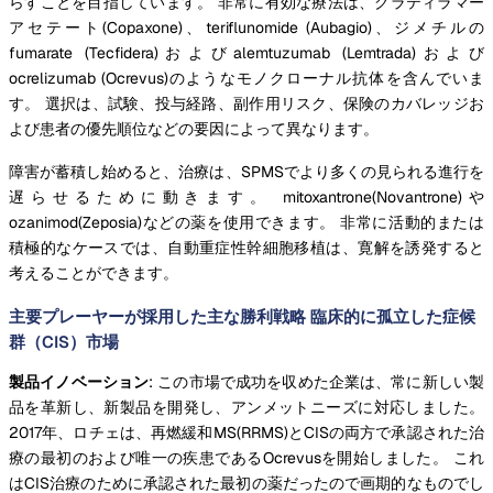
らすことを目指しています。 非常に有効な療法は、グラティラマー
アセテート(Copaxone)、teriflunomide (Aubagio)、ジメチルの
fumarate (Tecfidera)およびalemtuzumab (Lemtrada)および
ocrelizumab (Ocrevus)のようなモノクローナル抗体を含んでいま
す。 選択は、試験、投与経路、副作用リスク、保険のカバレッジお
よび患者の優先順位などの要因によって異なります。
障害が蓄積し始めると、治療は、SPMSでより多くの見られる進行を
遅らせるために動きます。 mitoxantrone(Novantrone)や
ozanimod(Zeposia)などの薬を使用できます。 非常に活動的または
積極的なケースでは、自動重症性幹細胞移植は、寛解を誘発すると
考えることができます。
主要プレーヤーが採用した主な勝利戦略 臨床的に孤立した症候
群（CIS）市場
製品イノベーション
: この市場で成功を収めた企業は、常に新しい製
品を革新し、新製品を開発し、アンメットニーズに対応しました。
2017年、ロチェは、再燃緩和MS(RRMS)とCISの両方で承認された治
療の最初のおよび唯一の疾患であるOcrevusを開始しました。 これ
はCIS治療のために承認された最初の薬だったので画期的なものでし