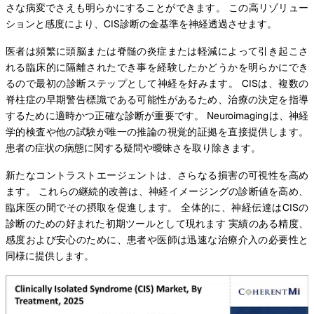
さな病変でさえも明らかにすることができます。 この高リゾリュー
ションと感度により、CIS診断の金基準を神経透過させます。
医者は頻繁に頭脳または脊髄の炎症または軽減によって引き起こさ
れる臨床的に隔離されたでき事を経験したかどうかを明らかにでき
るので最初の診断ステップとして神経を好みます。 CISは、複数の
脊柱症の早期警告標識である可能性があるため、治療の決定を指導
するために適時かつ正確な診断が重要です。 Neuroimagingは、神経
学的検査や他の試験が唯一の推論の視覚的証拠を直接提供します。
患者の症状の病態に関する疑問や曖昧さを取り除きます。
新たなコントラストエージェントは、さらなる損害の可視性を高め
ます。 これらの継続的改善は、神経イメージングの診断値を高め、
臨床医の間でその摂取を促進します。 全体的に、神経伝達はCISの
診断のための好まれた初期ツールとして現れます 実績のある精度、
感度および安心のために、患者や医師は迅速な治療介入の必要性と
同様に提供します。