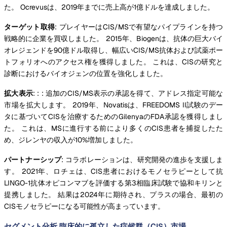
た。 Ocrevusは、2019年までに売上高が1億ドルを達成しました。
ターゲット取得
: プレイヤーはCIS/MSで有望なパイプラインを持つ
戦略的に企業を買収しました。 2015年、Biogenは、抗体の巨大バイ
オレジェンドを90億ドル取得し、幅広いCIS/MS抗体および試薬ポー
トフォリオへのアクセス権を獲得しました。 これは、CISの研究と
診断におけるバイオジェンの位置を強化しました。
拡大表示
: : : 追加のCIS/MS表示の承認を得て、アドレス指定可能な
市場を拡大します。 2019年、Novatisは、FREEDOMS II試験のデー
タに基づいてCISを治療するためのGilenyaのFDA承認を獲得しまし
た。 これは、MSに進行する前により多くのCIS患者を捕捉したた
め、ジレンヤの収入が10%増加しました。
パートナーシップ
: コラボレーションは、研究開発の進歩を支援しま
す。 2021年、ロチェは、CIS患者におけるモノセラピーとして抗
LINGO-1抗体オピコンマブを評価する第3相臨床試験で協和キリンと
提携しました。 結果は2024年に期待され、プラスの場合、最初の
CISモノセラピーになる可能性が高まっています。
セグメント分析 臨床的に孤立した症候群（CIS）市場