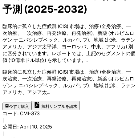
予測 (2025-2032)
臨床的に孤立した症候群 (CIS) 市場は、治療 (全身治療、一
次治療、一次治療、再発治療、再発治療)、新薬 (オルビムロ
ゲン ナニバシレプベック、ルカパリブ)、地域 (北米、ラテン
アメリカ、アジア太平洋、ヨーロッパ、中東、アフリカ) 別
に区分されています。レポートでは、上記のセグメントの価
値 (10億米ドル単位) を示しています。
.
臨床的に孤立した症候群 (CIS) 市場は、治療 (全身治療、一
次治療、一次治療、再発治療、再発治療)、新薬 (オルビムロ
ゲン ナニバシレプベック、ルカパリブ)、地域 (北米、ラテン
アメリカ、アジア太
...
今すぐ購入
無料サンプルを請求
コード
:
CMI-
373
|
公開日
:
April 10, 2025
|