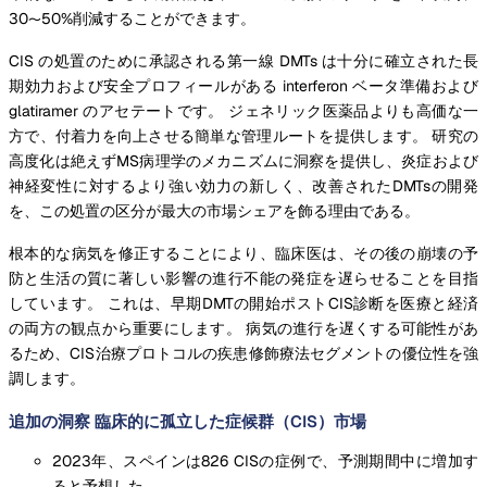
30〜50%削減することができます。
CIS の処置のために承認される第一線 DMTs は十分に確立された長
期効力および安全プロフィールがある interferon ベータ準備および
glatiramer のアセテートです。 ジェネリック医薬品よりも高価な一
方で、付着力を向上させる簡単な管理ルートを提供します。 研究の
高度化は絶えずMS病理学のメカニズムに洞察を提供し、炎症および
神経変性に対するより強い効力の新しく、改善されたDMTsの開発
を、この処置の区分が最大の市場シェアを飾る理由である。
根本的な病気を修正することにより、臨床医は、その後の崩壊の予
防と生活の質に著しい影響の進行不能の発症を遅らせることを目指
しています。 これは、早期DMTの開始ポストCIS診断を医療と経済
の両方の観点から重要にします。 病気の進行を遅くする可能性があ
るため、CIS治療プロトコルの疾患修飾療法セグメントの優位性を強
調します。
追加の洞察 臨床的に孤立した症候群（CIS）市場
2023年、スペインは826 CISの症例で、予測期間中に増加す
ると予想した。