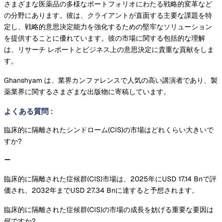
さまざまな医薬品の多様なポートフォリオにわたる戦略的変革など
の分野にあります。彼は、クライアントが直面する主要な課題を特
定し、戦略的意思決定能力を強化するための堅牢なソリューション
を提供することに優れています。彼の市場に関する包括的な理解
は、リサーチ レポートとビジネス上の意思決定に貴重な貢献をしま
す。
Ghanshyam は、業界カンファレンスで人気の高い講演者であり、製
薬業界に関するさまざまな出版物に寄稿しています。
よくある質問
:
臨床的に隔離されたシンドローム(CIS)の市場はどれくらい大きいで
すか?
臨床的に隔離された症候群(CIS)市場は、2025年にUSD 17.14 Bnで評
価され、2032年までUSD 27.34 Bnに達すると予想されます。
臨床的に隔離された症候群(CIS)の市場の成長を妨げる重要な要因は
何ですか?