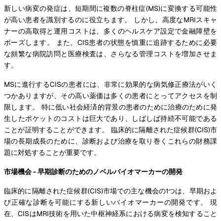
新しい病変の発症は、短期間に複数の脊柱症(MS)に変換する可能性
が高い患者を識別するのに役立ちます。 しかし、高度なMRIスキャ
ナーの高取得と運用コストは、多くのヘルスケア設定で金融障壁を
ポーズします。 また、CIS患者の状態を慎重に追跡するために必要
な頻繁な病院訪問と医療検査は、さらなる管理コストを増加させま
す。
MSに進行するCISの患者には、非常に効果的な病気修正療法がいく
つかありますが、その高い薬価は多くの患者にとってアクセスを制
限します。 特に低い社会経済的背景の患者のために治療のために発
生したポケットのコストは巨大であり、しばしば持続不可能である
ことが証明することができます。 臨床的に隔離された症候群(CIS)市
場の長期成長のために、診断および治療を取り巻くこれらの財務課
題に対処することが重要です。
市場機会 - 早期診断のためのノベルバイオマーカーの開発
臨床的に隔離された症候群(CIS)市場での主な機会の1つは、早期およ
び正確な診断を可能にする新しいバイオマーカーの開発です。 現
在、CISはMRI技術を用いた中枢神経系における病変を検知すること