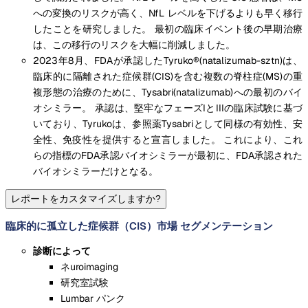
への変換のリスクが高く、NfL レベルを下げるよりも早く移行
したことを研究しました。 最初の臨床イベント後の早期治療
は、この移行のリスクを大幅に削減しました。
2023年8月、FDAが承認したTyruko®(natalizumab-sztn)は、
臨床的に隔離された症候群(CIS)を含む複数の脊柱症(MS)の重
複形態の治療のために、Tysabri(natalizumab)への最初のバイ
オシミラー。 承認は、堅牢なフェーズIとIIIの臨床試験に基づ
いており、Tyrukoは、参照薬Tysabriとして同様の有効性、安
全性、免疫性を提供すると宣言しました。 これにより、これ
らの指標のFDA承認バイオシミラーが最初に、FDA承認された
バイオシミラーだけとなる。
レポートをカスタマイズしますか?
臨床的に孤立した症候群（CIS）市場 セグメンテーション
診断によって
ネuroimaging
研究室試験
Lumbar パンク