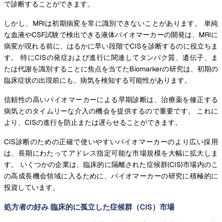
で診断することができます。
しかし、MRIは初期病変を常に識別できないことがあります。 単純
な血液やCSF試験で検出できる液体バイオマーカーの開発は、MRIに
病変が現れる前に、はるかに早い段階でCISを診断するのに役立ちま
す。 特にCISの発症および進行に関連してタンパク質、遺伝子、ま
たは代謝を識別することに焦点を当てたBiomarkerの研究は、初期の
臨床症状の出現前にも、病気を検知する可能性があります。
信頼性の高いバイオマーカーによる早期診断は、治療薬を修正する
病気とのタイムリーな介入の機会を提供するので重要です。 これに
より、CISの進行を防止または遅らせることができます。
CIS診断のための正確で使いやすいバイオマーカーのより広い採用
は、長期にわたってアドレス指定可能な市場規模を大幅に拡大しま
す。 いくつかの企業は、臨床的に隔離された症候群(CIS)市場内のこ
の高成長機会領域に入るために、バイオマーカーの研究に積極的に
投資しています。
処方者の好み 臨床的に孤立した症候群（CIS）市場