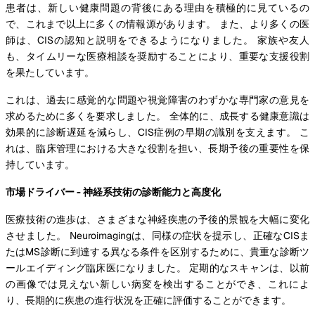
患者は、新しい健康問題の背後にある理由を積極的に見ているの
で、これまで以上に多くの情報源があります。 また、より多くの医
師は、CISの認知と説明をできるようになりました。 家族や友人
も、タイムリーな医療相談を奨励することにより、重要な支援役割
を果たしています。
これは、過去に感覚的な問題や視覚障害のわずかな専門家の意見を
求めるために多くを要求しました。 全体的に、成長する健康意識は
効果的に診断遅延を減らし、CIS症例の早期の識別を支えます。 こ
れは、臨床管理における大きな役割を担い、長期予後の重要性を保
持しています。
市場ドライバー - 神経系技術の診断能力と高度化
医療技術の進歩は、さまざまな神経疾患の予後的景観を大幅に変化
させました。 Neuroimagingは、同様の症状を提示し、正確なCISま
たはMS診断に到達する異なる条件を区別するために、貴重な診断ツ
ールエイディング臨床医になりました。 定期的なスキャンは、以前
の画像では見えない新しい病変を検出することができ、これによ
り、長期的に疾患の進行状況を正確に評価することができます。