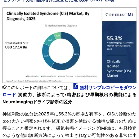
このレポートの詳細については、
無料サンプルコピーをダウン
ロード
洞察力、診断によって:精密および早期検出の機能による
Neuroimagingドライブ診断の区分
神経刺激の区分は2025年に55.3%の市場占有率を、CISの診断のた
めの大きい精密の中枢神経系で損害を検出する独特な能力のために
握ることと推定されます。 磁気共鳴イメージング(MRI)は、神経検査
のような他の診断方法によって検出されない可能性のある非常に小