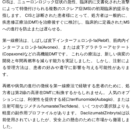
CISは、ニューロンロジック症状の急性、臨床的に文書化された攻撃
によって特徴付けられる複数のスクレア症(MS)の初期臨床的提示を
指します。 CISと診断された患者様にとって、処方者は一般的に、
疾患修正療法(DMT)を治療後すぐに検討し、臨床的に定義されたMS
への進行を防止または遅らせる。
第一線療法は、しばしば皮下インターフェロンβ-1a(Rebif)、筋肉内イ
ンターフェロンβ-1a(Avonex)、または皮下グラチラーアセテート
(Copaxone)などの高機能DMTです。 これらの療法は、新しい病変の
開発と年間再燃率を減らす能力を実証しました。 しかし、注射によ
る管理方法は、患者の好みや遵守に影響を与える可能性がありま
す。
再燃や病気の進行の徴候を第一線療法で経験する患者のために、処
方者は第2線の高潜在DMTに転換するかもしれません。 人気のオプ
ションには、利便性を提供する経口teriflunomide(Aubagio)、または
注射可能なジメチルfumarate(Tecfidera)、いくつかの選択肢よりも
軽度の副作用プロファイルがあります。 Daclizumab(Zinbryta)は以
前使用されていましたが、安全上の懸念のために市場から撤退しま
した。