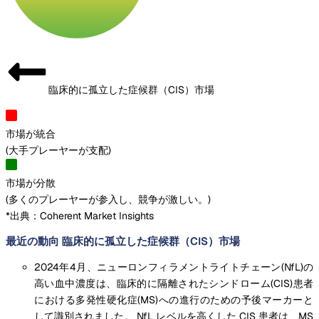
臨床的に孤立した症候群（CIS）市場
市場が統合
(
大手プレーヤーが支配
)
市場が分散
(
多くのプレーヤーが参入し、競争が激しい。
)
*出典：Coherent Market Insights
最近の動向 臨床的に孤立した症候群（CIS）市場
2024年4月、ニューロンフィラメントライトチェーン(NfL)の
高い血中濃度は、臨床的に隔離されたシンドローム(CIS)患者
における多発性硬化症(MS)への進行のための予後マーカーと
して識別されました。 NfL レベルを高くした CIS 患者は、MS