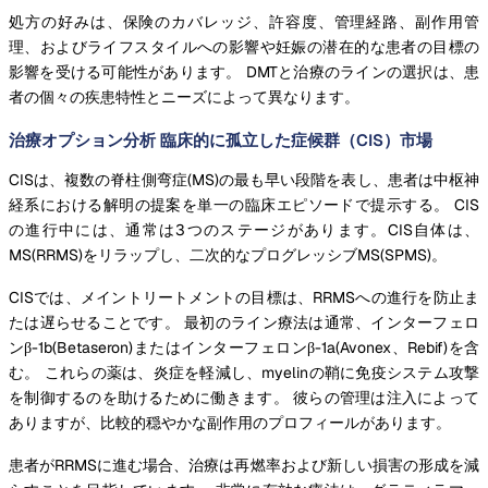
処方の好みは、保険のカバレッジ、許容度、管理経路、副作用管
理、およびライフスタイルへの影響や妊娠の潜在的な患者の目標の
影響を受ける可能性があります。 DMTと治療のラインの選択は、患
者の個々の疾患特性とニーズによって異なります。
治療オプション分析 臨床的に孤立した症候群（CIS）市場
CISは、複数の脊柱側弯症(MS)の最も早い段階を表し、患者は中枢神
経系における解明の提案を単一の臨床エピソードで提示する。 CIS
の進行中には、通常は3つのステージがあります。CIS自体は、
MS(RRMS)をリラップし、二次的なプログレッシブMS(SPMS)。
CISでは、メイントリートメントの目標は、RRMSへの進行を防止ま
たは遅らせることです。 最初のライン療法は通常、インターフェロ
ンβ-1b(Betaseron)またはインターフェロンβ-1a(Avonex、Rebif)を含
む。 これらの薬は、炎症を軽減し、myelinの鞘に免疫システム攻撃
を制御するのを助けるために働きます。 彼らの管理は注入によって
ありますが、比較的穏やかな副作用のプロフィールがあります。
患者がRRMSに進む場合、治療は再燃率および新しい損害の形成を減