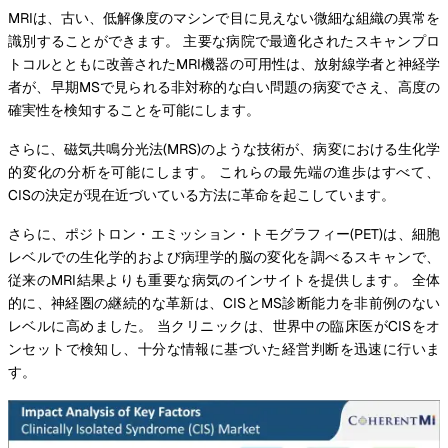
MRIは、古い、低解像度のマシンで目に見えない微細な組織の異常を
識別することができます。 主要な病院で最適化されたスキャンプロ
トコルとともに改善されたMRI機器の可用性は、放射線学者と神経学
者が、早期MSで見られる非対称的な白い問題の病変でさえ、高度の
確実性を検知することを可能にします。
さらに、磁気共鳴分光法(MRS)のような技術が、病変における生化学
的変化の分析を可能にします。 これらの最先端の進歩はすべて、
CISの決定が現在近づいている方法に革命を起こしています。
さらに、ポジトロン・エミッション・トモグラフィー(PET)は、細胞
レベルでの生化学的および病理学的脳の変化を調べるスキャンで、
従来のMRI結果よりも重要な病気のインサイトを提供します。 全体
的に、神経圏の継続的な革新は、CISとMS診断能力を非前例のない
レベルに高めました。 当クリニックは、世界中の臨床医がCISをオ
ンセットで検知し、十分な情報に基づいた経営判断を迅速に行いま
す。