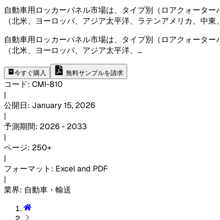
自動車用ロッカーパネル市場は、タイプ別（ロアクォーター
（北米、ヨーロッパ、アジア太平洋、ラテンアメリカ、中東
自動車用ロッカーパネル市場は、タイプ別（ロアクォーター
（北米、ヨーロッパ、アジア太平洋、
...
今すぐ購入
無料サンプルを請求
コード
:
CMI-
810
|
公開日
:
January 15, 2026
|
予測期間
:
2026 - 2033
|
ページ
:
250+
|
フォーマット
:
Excel and PDF
|
業界
:
自動車・輸送