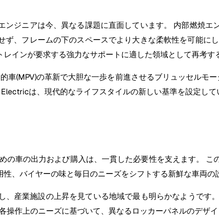
エンジニアは今、異なる課題に直面しています。 内部燃焼エ
せず、フレームの下のスペースでより大きな柔軟性を可能にし
トレインが要求する強力なサポートに適した領域として再考す
的車(MPV)の革新で大胆な一歩を前進させるブリュッセルモー
Electricは、現代的なライフスタイルの新しい基準を設定し
ための車の出力および購入は、一貫した必要性を支えます。 こ
用性、バイヤーの味と毎日のニーズをシフトする新鮮な車両の
、産業施設の上昇を見ている地域で最も明らかなようです。 建
- 各操作上のニーズに基づいて、異なるロッカーパネルのデザイ