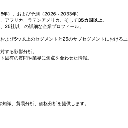
26年）、および予測（2026～2033年）
東、アフリカ、ラテンアメリカ、そして
35カ国以上
。
グ、25社以上の詳細な企業プロフィール。
。
、および5つ以上のセグメントと25のサブセグメントにおける
。
に対する影響分析。
ント固有の質問や業界に焦点を合わせた情報。
客知識、貿易分析、価格分析を提供します。